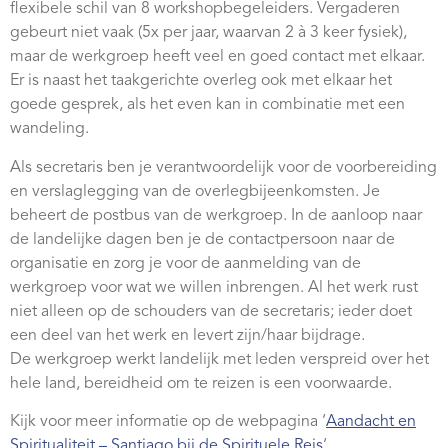
flexibele schil van 8 workshopbegeleiders. Vergaderen
Webshop
gebeurt niet vaak (5x per jaar, waarvan 2 à 3 keer fysiek),
Contact
maar de werkgroep heeft veel en goed contact met elkaar.
Er is naast het taakgerichte overleg ook met elkaar het
goede gesprek, als het even kan in combinatie met een
wandeling.
Als secretaris ben je verantwoordelijk voor de voorbereiding
en verslaglegging van de overlegbijeenkomsten. Je
beheert de postbus van de werkgroep. In de aanloop naar
de landelijke dagen ben je de contactpersoon naar de
organisatie en zorg je voor de aanmelding van de
werkgroep voor wat we willen inbrengen. Al het werk rust
niet alleen op de schouders van de secretaris; ieder doet
een deel van het werk en levert zijn/haar bijdrage.
De werkgroep werkt landelijk met leden verspreid over het
hele land, bereidheid om te reizen is een voorwaarde.
Kijk voor meer informatie op de webpagina ‘
Aandacht en
Spiritualiteit – Santiago bij de Spirituele Reis
‘.