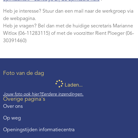
Heb je interesse? Stuur dan een mail naar de werkgroep via
de webpagina.
Heb je vragen? Bel dan met de huidige secretaris Marianne
Witlox (06-11283115) of met de voorzitter Rient Ploeger (06-
30391460)
Foto van de dag
Laden...
Jouw foto ook hier?
Eerdere inzendingen.
Overige pagina's
Over ons
Op weg
Openingstijden informatiecentra