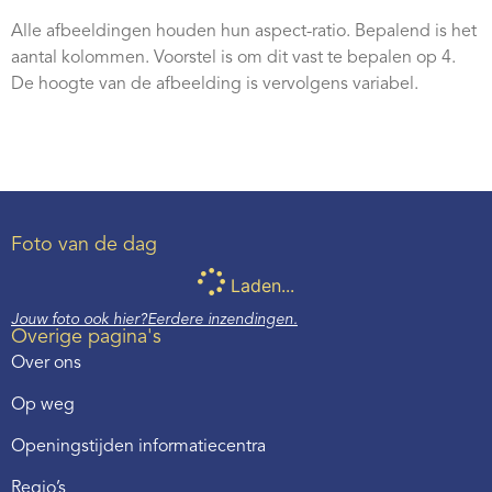
Alle afbeeldingen houden hun aspect-ratio. Bepalend is het
aantal kolommen. Voorstel is om dit vast te bepalen op 4.
De hoogte van de afbeelding is vervolgens variabel.
Foto van de dag
Laden...
Jouw foto ook hier?
Eerdere inzendingen.
Overige pagina's
Over ons
Op weg
Openingstijden informatiecentra
Regio’s