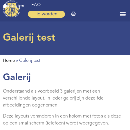
FAQ
inloggen
lid worden
Home
Galerij test
Zoeken
Over ons
Home
»
Galerij test
Op weg
Galerij
Spirituele reis
Ervaringen
Onderstaand als voorbeeld 3 galerijen met een
verschillende layout. In ieder galerij zijn dezelfde
Regio’s
afbeeldingen opgenomen.
Nieuws
Deze layouts veranderen in een kolom met foto’s als deze
Agenda
op een smal scherm (telefoon) wordt weergegeven.