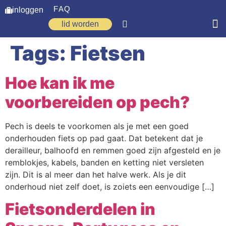
FAQ
inloggen
lid worden
Tags:
Fietsen
Home
Zoeken
Hoe kan ik me
Over ons
voorbereiden op pech?
Op weg
Pech is deels te voorkomen als je met een goed
Spirituele reis
onderhouden fiets op pad gaat. Dat betekent dat je
derailleur, balhoofd en remmen goed zijn afgesteld en je
Ervaringen
remblokjes, kabels, banden en ketting niet versleten
zijn. Dit is al meer dan het halve werk. Als je dit
Regio’s
onderhoud niet zelf doet, is zoiets een eenvoudige […]
Nieuws
Fietsonderdelen in
Agenda