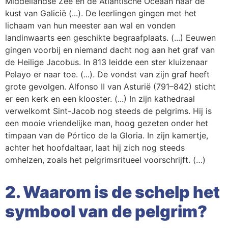
Middellandse Zee en de Atlantische Oceaan naar de
kust van Galicië (...). De leerlingen gingen met het
lichaam van hun meester aan wal en vonden
landinwaarts een geschikte begraafplaats. (...) Eeuwen
gingen voorbij en niemand dacht nog aan het graf van
de Heilige Jacobus. In 813 leidde een ster kluizenaar
Pelayo er naar toe. (...). De vondst van zijn graf heeft
grote gevolgen. Alfonso II van Asturië (791–842) sticht
er een kerk en een klooster. (...) In zijn kathedraal
verwelkomt Sint-Jacob nog steeds de pelgrims. Hij is
een mooie vriendelijke man, hoog gezeten onder het
timpaan van de Pórtico de la Gloria. In zijn kamertje,
achter het hoofdaltaar, laat hij zich nog steeds
omhelzen, zoals het pelgrimsritueel voorschrijft. (…)
2. Waarom is de schelp het
symbool van de pelgrim?