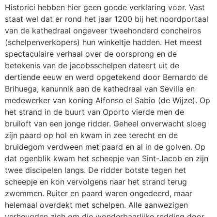
Historici hebben hier geen goede verklaring voor. Vast
staat wel dat er rond het jaar 1200 bij het noordportaal
van de kathedraal ongeveer tweehonderd concheiros
(schelpenverkopers) hun winkeltje hadden. Het meest
spectaculaire verhaal over de oorsprong en de
betekenis van de jacobsschelpen dateert uit de
dertiende eeuw en werd opgetekend door Bernardo de
Brihuega, kanunnik aan de kathedraal van Sevilla en
medewerker van koning Alfonso el Sabio (de Wijze). Op
het strand in de buurt van Oporto vierde men de
bruiloft van een jonge ridder. Geheel onverwacht sloeg
zijn paard op hol en kwam in zee terecht en de
bruidegom verdween met paard en al in de golven. Op
dat ogenblik kwam het scheepje van Sint-Jacob en zijn
twee discipelen langs. De ridder botste tegen het
scheepje en kon vervolgens naar het strand terug
zwemmen. Ruiter en paard waren ongedeerd, maar
helemaal overdekt met schelpen. Alle aanwezigen
verheugden zich om die wonderbaarlijke redding door