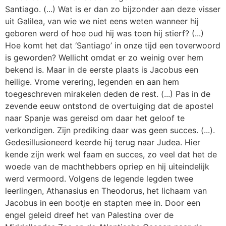
Santiago. (...) Wat is er dan zo bijzonder aan deze visser
Webshop
uit Galilea, van wie we niet eens weten wanneer hij
Contact
geboren werd of hoe oud hij was toen hij stierf? (...)
Hoe komt het dat ‘Santiago’ in onze tijd een toverwoord
is geworden? Wellicht omdat er zo weinig over hem
bekend is. Maar in de eerste plaats is Jacobus een
heilige. Vrome verering, legenden en aan hem
toegeschreven mirakelen deden de rest. (...) Pas in de
zevende eeuw ontstond de overtuiging dat de apostel
naar Spanje was gereisd om daar het geloof te
verkondigen. Zijn prediking daar was geen succes. (...).
Gedesillusioneerd keerde hij terug naar Judea. Hier
kende zijn werk wel faam en succes, zo veel dat het de
woede van de machthebbers opriep en hij uiteindelijk
werd vermoord. Volgens de legende legden twee
leerlingen, Athanasius en Theodorus, het lichaam van
Jacobus in een bootje en stapten mee in. Door een
engel geleid dreef het van Palestina over de