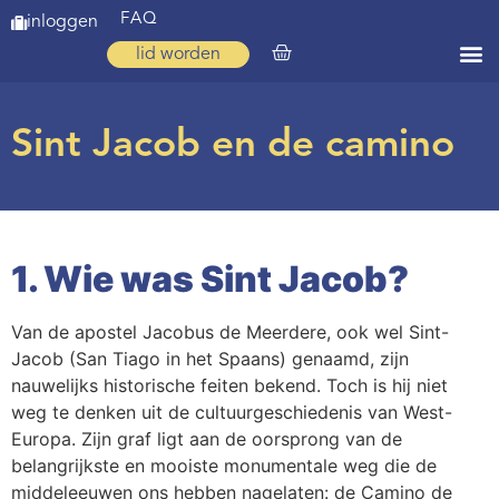
FAQ
inloggen
lid worden
Home
Sint Jacob en de camino
Zoeken
Over ons
Op weg
1. Wie was Sint Jacob?
Spirituele reis
Van de apostel Jacobus de Meerdere, ook wel Sint-
Ervaringen
Jacob (San Tiago in het Spaans) genaamd, zijn
nauwelijks historische feiten bekend. Toch is hij niet
Regio’s
weg te denken uit de cultuurgeschiedenis van West-
Nieuws
Europa. Zijn graf ligt aan de oorsprong van de
belangrijkste en mooiste monumentale weg die de
Agenda
middeleeuwen ons hebben nagelaten: de Camino de