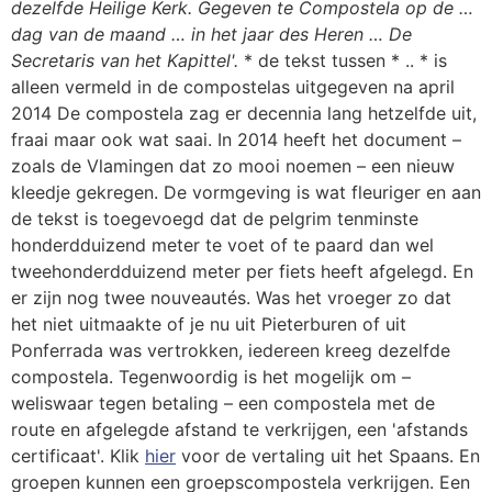
dezelfde Heilige Kerk.
Gegeven te Compostela op de …
dag van de maand … in het jaar des Heren …
De
Secretaris van het Kapittel'.
* de tekst tussen * .. * is
alleen vermeld in de compostelas uitgegeven na april
2014 De compostela zag er decennia lang hetzelfde uit,
fraai maar ook wat saai. In 2014 heeft het document –
zoals de Vlamingen dat zo mooi noemen – een nieuw
kleedje gekregen. De vormgeving is wat fleuriger en aan
de tekst is toegevoegd dat de pelgrim tenminste
honderdduizend meter te voet of te paard dan wel
tweehonderdduizend meter per fiets heeft afgelegd. En
er zijn nog twee nouveautés. Was het vroeger zo dat
het niet uitmaakte of je nu uit Pieterburen of uit
Ponferrada was vertrokken, iedereen kreeg dezelfde
compostela. Tegenwoordig is het mogelijk om –
weliswaar tegen betaling – een compostela met de
route en afgelegde afstand te verkrijgen, een 'afstands
certificaat'. Klik
hier
voor de vertaling uit het Spaans. En
groepen kunnen een groepscompostela verkrijgen. Een