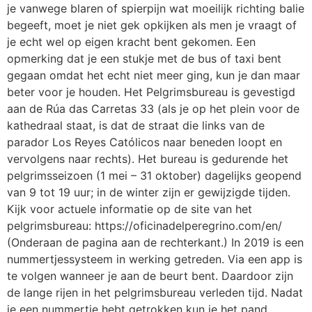
je vanwege blaren of spierpijn wat moeilijk richting balie
begeeft, moet je niet gek opkijken als men je vraagt of
je echt wel op eigen kracht bent gekomen. Een
opmerking dat je een stukje met de bus of taxi bent
gegaan omdat het echt niet meer ging, kun je dan maar
beter voor je houden. Het Pelgrimsbureau is gevestigd
aan de Rúa das Carretas 33 (als je op het plein voor de
kathedraal staat, is dat de straat die links van de
parador Los Reyes Católicos naar beneden loopt en
vervolgens naar rechts). Het bureau is gedurende het
pelgrimsseizoen (1 mei – 31 oktober) dagelijks geopend
van 9 tot 19 uur; in de winter zijn er gewijzigde tijden.
Kijk voor actuele informatie op de site van het
pelgrimsbureau: https://oficinadelperegrino.com/en/
(Onderaan de pagina aan de rechterkant.) In 2019 is een
nummertjessysteem in werking getreden. Via een app is
te volgen wanneer je aan de beurt bent. Daardoor zijn
de lange rijen in het pelgrimsbureau verleden tijd. Nadat
je een nummertje hebt getrokken kun je het pand