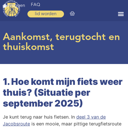
FAQ
inloggen
lid worden
Home
Aankomst, terugtocht en
Zoeken
thuiskomst
Over ons
Op weg
Spirituele reis
1. Hoe komt mijn fiets weer
Ervaringen
thuis? (Situatie per
Regio’s
september 2025)
Nieuws
Je kunt terug naar huis fietsen.
In
deel 3 van de
Agenda
Jacobsroute
is een mooie, maar pittige terugfietsroute