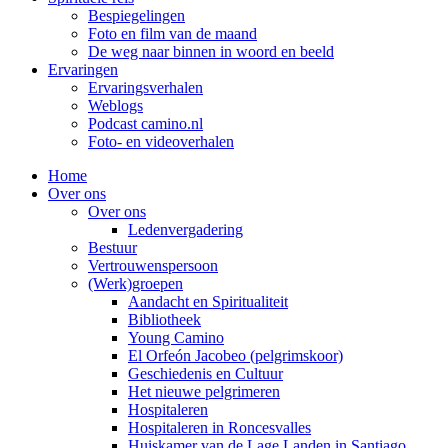
Bespiegelingen
Foto en film van de maand
De weg naar binnen in woord en beeld
Ervaringen
Ervaringsverhalen
Weblogs
Podcast camino.nl
Foto- en videoverhalen
Home
Over ons
Over ons
Ledenvergadering
Bestuur
Vertrouwenspersoon
(Werk)groepen
Aandacht en Spiritualiteit
Bibliotheek
Young Camino
El Orfeón Jacobeo (pelgrimskoor)
Geschiedenis en Cultuur
Het nieuwe pelgrimeren
Hospitaleren
Hospitaleren in Roncesvalles
Huiskamer van de Lage Landen in Santiago