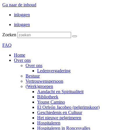
Ga naar de inhoud
inloggen
inloggen
Zoeken
FAQ
Home
Over ons
Over ons
Ledenvergadering
Bestuur
Vertrouwenspersoon
(Werk)groepen
Aandacht en Spiritualiteit
Bibliotheek
Young Camino
El Orfeón Jacobeo (pelgrimskoor)
Geschiedenis en Cultuur
Het nieuwe pelgrimeren
Hospitaleren
Hospitaleren in Roncesvalles