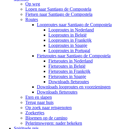
Op weg
Lopen naar Santiago de Compostela
Fietsen naar Santiago de Compostela
Routes
Looproutes naar Santiago de Compostela
Looproutes in Nederland
Looproutes in België
Looproutes in Frankrijk
Looproutes in Spanje
Looproutes in Portugal
Fietsroutes naar Santiago de Compostela
Fietsroutes in Nederland
Fietsroutes in België
Fietsroutes in Frankrijk
Fietsroutes in Spanje
Downloads fietsroutes
Downloads looproutes en voorzieningen
Downloads fietsroutes
Eten en slapen
Terug naar huis
Op zoek naar reisgenoten
Zoekertjes
Bloemen op de camino
Pelgrimswegen: nader bekeken
Spirituele reis