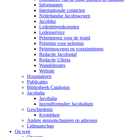
Informanten
Internationale contacten
Nederlandse Jacobswegen
Jacobike
Ledenbijeenkomsten
Ledenservice
Pelgrimeren voor de jeugd
Pelgrims voor pelgrims
Pelgrimswegen en voorzieningen
Redactie Jacobsstaf
Redactie Ultreia
Wandelroutes
Website
Hospitaleren
Publicaties
Bibliotheek Catalogus
Jacobalia
Jacobalia
Inzendformulier Jacobalium
Geschiedenis
Kronieken
Andere genootschappen en adressen
Lidmaatschap
Op weg
Op weg