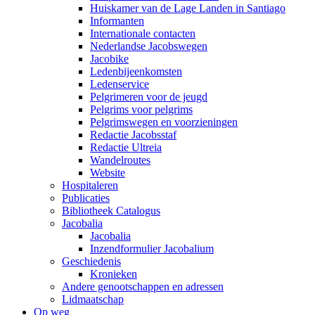
Huiskamer van de Lage Landen in Santiago
Informanten
Internationale contacten
Nederlandse Jacobswegen
Jacobike
Ledenbijeenkomsten
Ledenservice
Pelgrimeren voor de jeugd
Pelgrims voor pelgrims
Pelgrimswegen en voorzieningen
Redactie Jacobsstaf
Redactie Ultreia
Wandelroutes
Website
Hospitaleren
Publicaties
Bibliotheek Catalogus
Jacobalia
Jacobalia
Inzendformulier Jacobalium
Geschiedenis
Kronieken
Andere genootschappen en adressen
Lidmaatschap
Op weg