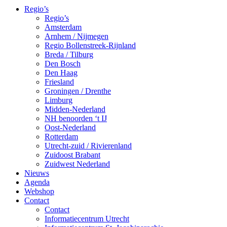
Regio’s
Regio’s
Amsterdam
Arnhem / Nijmegen
Regio Bollenstreek-Rijnland
Breda / Tilburg
Den Bosch
Den Haag
Friesland
Groningen / Drenthe
Limburg
Midden-Nederland
NH benoorden ‘t IJ
Oost-Nederland
Rotterdam
Utrecht-zuid / Rivierenland
Zuidoost Brabant
Zuidwest Nederland
Nieuws
Agenda
Webshop
Contact
Contact
Informatiecentrum Utrecht