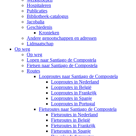
Hospitaleren
Publicaties
Bibliotheek-catalogus
Jacobalia
Geschiedenis
Kronieken
Andere genootschappen en adressen
Lidmaatschap
Op weg
Op weg
Lopen naar Santiago de Compostela
Fietsen naar Santiago de Compostela
Routes
Looproutes naar Santiago de Compostela
Looproutes in Nederland
Looproutes in België
Looproutes in Frankrijk
Looproutes in Spanje
Looproutes in Portugal
Fietsroutes naar Santiago de Compostela
Fietsroutes in Nederland
Fietsroutes in België
Fietsroutes in Frankrijk
Fietsroutes in Spanje