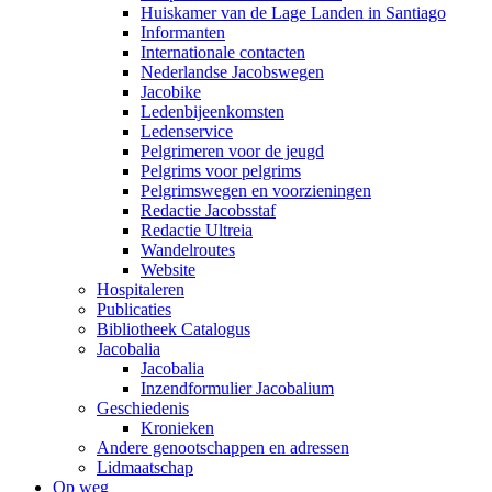
Huiskamer van de Lage Landen in Santiago
Informanten
Internationale contacten
Nederlandse Jacobswegen
Jacobike
Ledenbijeenkomsten
Ledenservice
Pelgrimeren voor de jeugd
Pelgrims voor pelgrims
Pelgrimswegen en voorzieningen
Redactie Jacobsstaf
Redactie Ultreia
Wandelroutes
Website
Hospitaleren
Publicaties
Bibliotheek Catalogus
Jacobalia
Jacobalia
Inzendformulier Jacobalium
Geschiedenis
Kronieken
Andere genootschappen en adressen
Lidmaatschap
Op weg