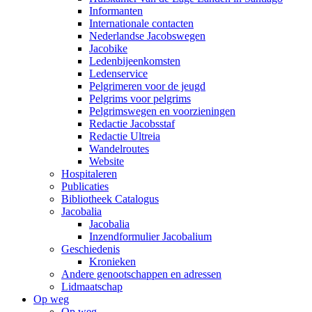
Informanten
Internationale contacten
Nederlandse Jacobswegen
Jacobike
Ledenbijeenkomsten
Ledenservice
Pelgrimeren voor de jeugd
Pelgrims voor pelgrims
Pelgrimswegen en voorzieningen
Redactie Jacobsstaf
Redactie Ultreia
Wandelroutes
Website
Hospitaleren
Publicaties
Bibliotheek Catalogus
Jacobalia
Jacobalia
Inzendformulier Jacobalium
Geschiedenis
Kronieken
Andere genootschappen en adressen
Lidmaatschap
Op weg
Op weg