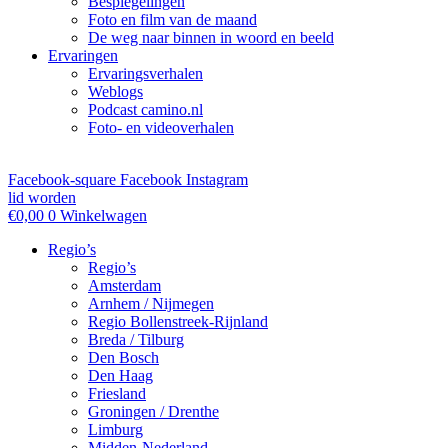
Bespiegelingen
Foto en film van de maand
De weg naar binnen in woord en beeld
Ervaringen
Ervaringsverhalen
Weblogs
Podcast camino.nl
Foto- en videoverhalen
Facebook-square
Facebook
Instagram
lid worden
€
0,00
0
Winkelwagen
Regio’s
Regio’s
Amsterdam
Arnhem / Nijmegen
Regio Bollenstreek-Rijnland
Breda / Tilburg
Den Bosch
Den Haag
Friesland
Groningen / Drenthe
Limburg
Midden-Nederland