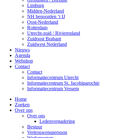
Limburg
Midden-Nederland
NH benoorden ‘t IJ
Oost-Nederland
Rotterdam
Utrecht-zuid / Rivierenland
Zuidoost Brabant
Zuidwest Nederland
Nieuws
Agenda
Webshop
Contact
Contact
Informatiecentrum Utrecht
Informatiecentrum St. Jacobiparochie
Informatiecentrum Vessem
Home
Zoeken
Over ons
Over ons
Ledenvergadering
Bestuur
Vertrouwenspersoon
Werkgroepen