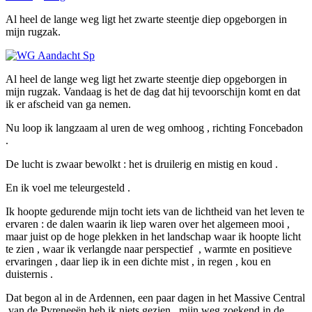
Al heel de lange weg ligt het zwarte steentje diep opgeborgen in
mijn rugzak.
Al heel de lange weg ligt het zwarte steentje diep opgeborgen in
mijn rugzak. Vandaag is het de dag dat hij tevoorschijn komt en dat
ik er afscheid van ga nemen.
Nu loop ik langzaam al uren de weg omhoog , richting Foncebadon
.
De lucht is zwaar bewolkt : het is druilerig en mistig en koud .
En ik voel me teleurgesteld .
Ik hoopte gedurende mijn tocht iets van de lichtheid van het leven te
ervaren : de dalen waarin ik liep waren over het algemeen mooi ,
maar juist op de hoge plekken in het landschap waar ik hoopte licht
te zien , waar ik verlangde naar perspectief , warmte en positieve
ervaringen , daar liep ik in een dichte mist , in regen , kou en
duisternis .
Dat begon al in de Ardennen, een paar dagen in het Massive Central
,van de Pyreneeën heb ik niets gezien , mijn weg zoekend in de