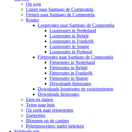
Op weg
Lopen naar Santiago de Compostela
Fietsen naar Santiago de Compostela
Routes
Looproutes naar Santiago de Compostela
Looproutes in Nederland
Looproutes in België
Looproutes in Frankrijk
Looproutes in Spanje
Looproutes in Portugal
Fietsroutes naar Santiago de Compostela
Fietsroutes in Nederland
Fietsroutes in België
Fietsroutes in Frankrijk
Fietsroutes in Spanje
Downloads fietsroutes
Downloads looproutes en voorzieningen
Downloads fietsroutes
Eten en slapen
Terug naar huis
Op zoek naar reisgenoten
Zoekertjes
Bloemen op de camino
Pelgrimswegen: nader bekeken
Spirituele reis