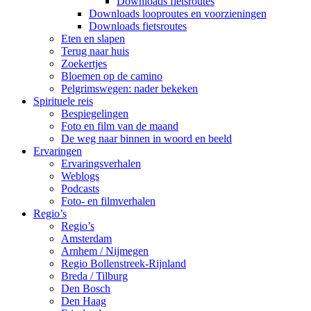
Downloads fietsroutes
Downloads looproutes en voorzieningen
Downloads fietsroutes
Eten en slapen
Terug naar huis
Zoekertjes
Bloemen op de camino
Pelgrimswegen: nader bekeken
Spirituele reis
Bespiegelingen
Foto en film van de maand
De weg naar binnen in woord en beeld
Ervaringen
Ervaringsverhalen
Weblogs
Podcasts
Foto- en filmverhalen
Regio’s
Regio’s
Amsterdam
Arnhem / Nijmegen
Regio Bollenstreek-Rijnland
Breda / Tilburg
Den Bosch
Den Haag