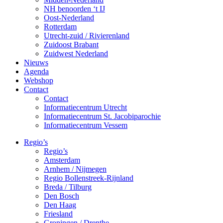
NH benoorden ‘t IJ
Oost-Nederland
Rotterdam
Utrecht-zuid / Rivierenland
Zuidoost Brabant
Zuidwest Nederland
Nieuws
Agenda
Webshop
Contact
Contact
Informatiecentrum Utrecht
Informatiecentrum St. Jacobiparochie
Informatiecentrum Vessem
Regio’s
Regio’s
Amsterdam
Arnhem / Nijmegen
Regio Bollenstreek-Rijnland
Breda / Tilburg
Den Bosch
Den Haag
Friesland
Groningen / Drenthe