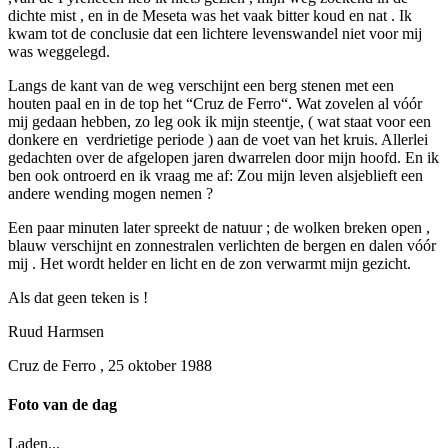
dichte mist , en in de Meseta was het vaak bitter koud en nat . Ik
kwam tot de conclusie dat een lichtere levenswandel niet voor mij
was weggelegd.
Langs de kant van de weg verschijnt een berg stenen met een
houten paal en in de top het “Cruz de Ferro“. Wat zovelen al vóór
mij gedaan hebben, zo leg ook ik mijn steentje, ( wat staat voor een
donkere en verdrietige periode ) aan de voet van het kruis. Allerlei
gedachten over de afgelopen jaren dwarrelen door mijn hoofd. En ik
ben ook ontroerd en ik vraag me af: Zou mijn leven alsjeblieft een
andere wending mogen nemen ?
Een paar minuten later spreekt de natuur ; de wolken breken open ,
blauw verschijnt en zonnestralen verlichten de bergen en dalen vóór
mij . Het wordt helder en licht en de zon verwarmt mijn gezicht.
Als dat geen teken is !
Ruud Harmsen
Cruz de Ferro , 25 oktober 1988
Foto van de dag
Laden...