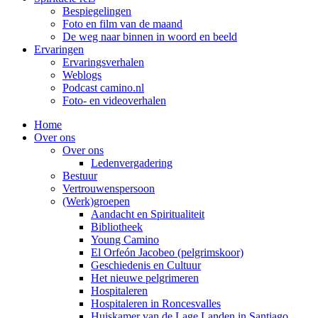
Bespiegelingen
Foto en film van de maand
De weg naar binnen in woord en beeld
Ervaringen
Ervaringsverhalen
Weblogs
Podcast camino.nl
Foto- en videoverhalen
Home
Over ons
Over ons
Ledenvergadering
Bestuur
Vertrouwenspersoon
(Werk)groepen
Aandacht en Spiritualiteit
Bibliotheek
Young Camino
El Orfeón Jacobeo (pelgrimskoor)
Geschiedenis en Cultuur
Het nieuwe pelgrimeren
Hospitaleren
Hospitaleren in Roncesvalles
Huiskamer van de Lage Landen in Santiago