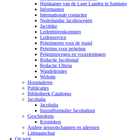
Huiskamer van de Lage Landen in Santiago
Informanten
Internationale contacten
Nederlandse Jacobswegen
Jacobike
Ledenbijeenkomsten
Ledenservice
Pelgrimeren voor de jeugd
Pelgrims voor pelgrims
Pelgrimswegen en voorzieningen
Redactie Jacobsstaf
Redactie Ultreia
Wandelroutes
Website
Hospitaleren
Publicaties
Bibliotheek Catalogus
Jacobalia
Jacobalia
Inzendformulier Jacobalium
Geschiedenis
Kronieken
Andere genootschappen en adressen
Lidmaatschap
Op weg