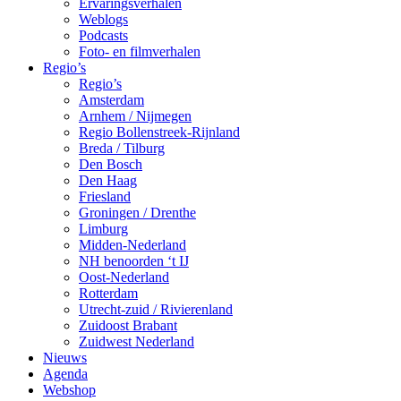
Ervaringsverhalen
Weblogs
Podcasts
Foto- en filmverhalen
Regio’s
Regio’s
Amsterdam
Arnhem / Nijmegen
Regio Bollenstreek-Rijnland
Breda / Tilburg
Den Bosch
Den Haag
Friesland
Groningen / Drenthe
Limburg
Midden-Nederland
NH benoorden ‘t IJ
Oost-Nederland
Rotterdam
Utrecht-zuid / Rivierenland
Zuidoost Brabant
Zuidwest Nederland
Nieuws
Agenda
Webshop