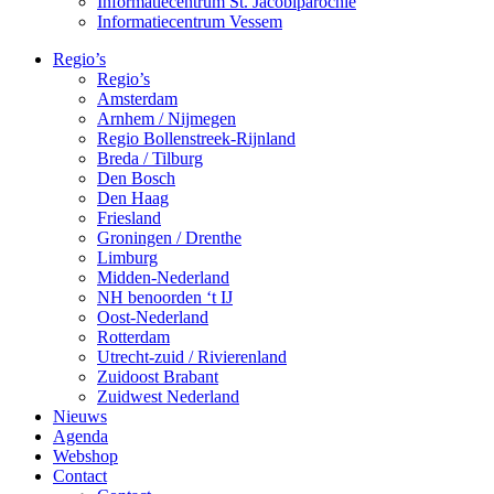
Informatiecentrum St. Jacobiparochie
Informatiecentrum Vessem
Regio’s
Regio’s
Amsterdam
Arnhem / Nijmegen
Regio Bollenstreek-Rijnland
Breda / Tilburg
Den Bosch
Den Haag
Friesland
Groningen / Drenthe
Limburg
Midden-Nederland
NH benoorden ‘t IJ
Oost-Nederland
Rotterdam
Utrecht-zuid / Rivierenland
Zuidoost Brabant
Zuidwest Nederland
Nieuws
Agenda
Webshop
Contact