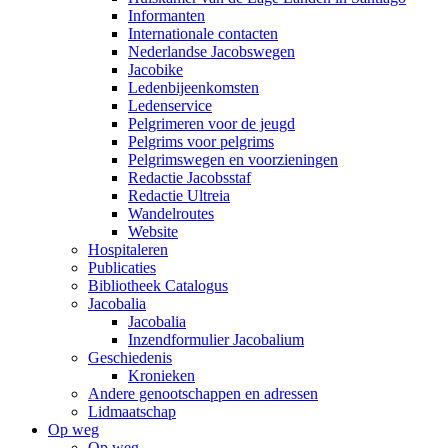
Informanten
Internationale contacten
Nederlandse Jacobswegen
Jacobike
Ledenbijeenkomsten
Ledenservice
Pelgrimeren voor de jeugd
Pelgrims voor pelgrims
Pelgrimswegen en voorzieningen
Redactie Jacobsstaf
Redactie Ultreia
Wandelroutes
Website
Hospitaleren
Publicaties
Bibliotheek Catalogus
Jacobalia
Jacobalia
Inzendformulier Jacobalium
Geschiedenis
Kronieken
Andere genootschappen en adressen
Lidmaatschap
Op weg
Op weg