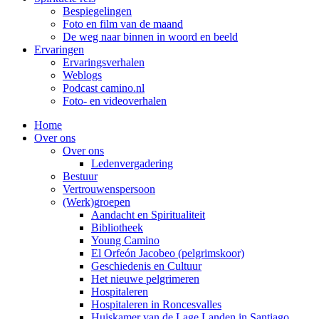
Bespiegelingen
Foto en film van de maand
De weg naar binnen in woord en beeld
Ervaringen
Ervaringsverhalen
Weblogs
Podcast camino.nl
Foto- en videoverhalen
Home
Over ons
Over ons
Ledenvergadering
Bestuur
Vertrouwenspersoon
(Werk)groepen
Aandacht en Spiritualiteit
Bibliotheek
Young Camino
El Orfeón Jacobeo (pelgrimskoor)
Geschiedenis en Cultuur
Het nieuwe pelgrimeren
Hospitaleren
Hospitaleren in Roncesvalles
Huiskamer van de Lage Landen in Santiago