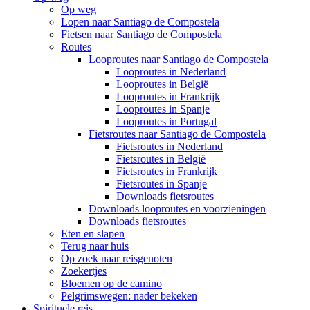
Op weg
Lopen naar Santiago de Compostela
Fietsen naar Santiago de Compostela
Routes
Looproutes naar Santiago de Compostela
Looproutes in Nederland
Looproutes in België
Looproutes in Frankrijk
Looproutes in Spanje
Looproutes in Portugal
Fietsroutes naar Santiago de Compostela
Fietsroutes in Nederland
Fietsroutes in België
Fietsroutes in Frankrijk
Fietsroutes in Spanje
Downloads fietsroutes
Downloads looproutes en voorzieningen
Downloads fietsroutes
Eten en slapen
Terug naar huis
Op zoek naar reisgenoten
Zoekertjes
Bloemen op de camino
Pelgrimswegen: nader bekeken
Spirituele reis