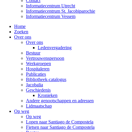
Contact
Informatiecentrum Utrecht
Informatiecentrum St. Jacobiparochie
Informatiecentrum Vessem
Home
Zoeken
Over ons
Over ons
Ledenvergadering
Bestuur
Vertrouwenspersoon
Werkgroepen
Hospitaleren
Publicaties
Bibliotheek-catalogus
Jacobalia
Geschiedenis
Kronieken
Andere genootschappen en adressen
Lidmaatschap
Op weg
Op weg
Lopen naar Santiago de Compostela
Fietsen naar Santiago de Compostela