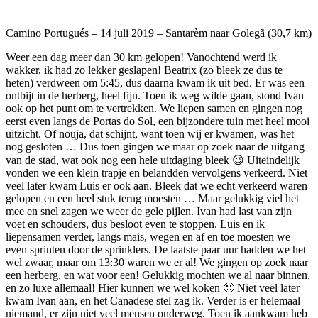
Camino Portugués – 14 juli 2019 – Santarèm naar Golegã (30,7 km)
Weer een dag meer dan 30 km gelopen! Vanochtend werd ik
wakker, ik had zo lekker geslapen! Beatrix (zo bleek ze dus te
heten) verdween om 5:45, dus daarna kwam ik uit bed. Er was een
ontbijt in de herberg, heel fijn. Toen ik weg wilde gaan, stond Ivan
ook op het punt om te vertrekken. We liepen samen en gingen nog
eerst even langs de Portas do Sol, een bijzondere tuin met heel mooi
uitzicht. Of nouja, dat schijnt, want toen wij er kwamen, was het
nog gesloten … Dus toen gingen we maar op zoek naar de uitgang
van de stad, wat ook nog een hele uitdaging bleek 😉 Uiteindelijk
vonden we een klein trapje en belandden vervolgens verkeerd. Niet
veel later kwam Luis er ook aan. Bleek dat we echt verkeerd waren
gelopen en een heel stuk terug moesten … Maar gelukkig viel het
mee en snel zagen we weer de gele pijlen. Ivan had last van zijn
voet en schouders, dus besloot even te stoppen. Luis en ik
liepensamen verder, langs mais, wegen en af en toe moesten we
even sprinten door de sprinklers. De laatste paar uur hadden we het
wel zwaar, maar om 13:30 waren we er al! We gingen op zoek naar
een herberg, en wat voor een! Gelukkig mochten we al naar binnen,
en zo luxe allemaal! Hier kunnen we wel koken 🙂 Niet veel later
kwam Ivan aan, en het Canadese stel zag ik. Verder is er helemaal
niemand, er zijn niet veel mensen onderweg. Toen ik aankwam heb