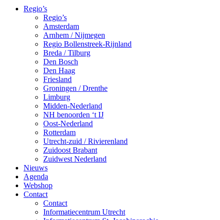
Regio’s
Regio’s
Amsterdam
Arnhem / Nijmegen
Regio Bollenstreek-Rijnland
Breda / Tilburg
Den Bosch
Den Haag
Friesland
Groningen / Drenthe
Limburg
Midden-Nederland
NH benoorden ‘t IJ
Oost-Nederland
Rotterdam
Utrecht-zuid / Rivierenland
Zuidoost Brabant
Zuidwest Nederland
Nieuws
Agenda
Webshop
Contact
Contact
Informatiecentrum Utrecht