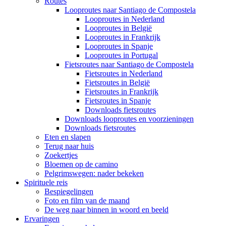
Routes
Looproutes naar Santiago de Compostela
Looproutes in Nederland
Looproutes in België
Looproutes in Frankrijk
Looproutes in Spanje
Looproutes in Portugal
Fietsroutes naar Santiago de Compostela
Fietsroutes in Nederland
Fietsroutes in België
Fietsroutes in Frankrijk
Fietsroutes in Spanje
Downloads fietsroutes
Downloads looproutes en voorzieningen
Downloads fietsroutes
Eten en slapen
Terug naar huis
Zoekertjes
Bloemen op de camino
Pelgrimswegen: nader bekeken
Spirituele reis
Bespiegelingen
Foto en film van de maand
De weg naar binnen in woord en beeld
Ervaringen