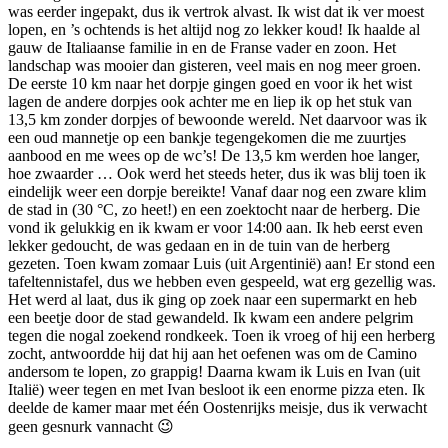
was eerder ingepakt, dus ik vertrok alvast. Ik wist dat ik ver moest
lopen, en ’s ochtends is het altijd nog zo lekker koud! Ik haalde al
gauw de Italiaanse familie in en de Franse vader en zoon. Het
landschap was mooier dan gisteren, veel mais en nog meer groen.
De eerste 10 km naar het dorpje gingen goed en voor ik het wist
lagen de andere dorpjes ook achter me en liep ik op het stuk van
13,5 km zonder dorpjes of bewoonde wereld. Net daarvoor was ik
een oud mannetje op een bankje tegengekomen die me zuurtjes
aanbood en me wees op de wc’s! De 13,5 km werden hoe langer,
hoe zwaarder … Ook werd het steeds heter, dus ik was blij toen ik
eindelijk weer een dorpje bereikte! Vanaf daar nog een zware klim
de stad in (30 °C, zo heet!) en een zoektocht naar de herberg. Die
vond ik gelukkig en ik kwam er voor 14:00 aan. Ik heb eerst even
lekker gedoucht, de was gedaan en in de tuin van de herberg
gezeten. Toen kwam zomaar Luis (uit Argentinië) aan! Er stond een
tafeltennistafel, dus we hebben even gespeeld, wat erg gezellig was.
Het werd al laat, dus ik ging op zoek naar een supermarkt en heb
een beetje door de stad gewandeld. Ik kwam een andere pelgrim
tegen die nogal zoekend rondkeek. Toen ik vroeg of hij een herberg
zocht, antwoordde hij dat hij aan het oefenen was om de Camino
andersom te lopen, zo grappig! Daarna kwam ik Luis en Ivan (uit
Italië) weer tegen en met Ivan besloot ik een enorme pizza eten. Ik
deelde de kamer maar met één Oostenrijks meisje, dus ik verwacht
geen gesnurk vannacht 😉