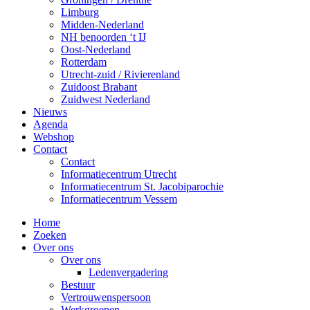
Limburg
Midden-Nederland
NH benoorden ‘t IJ
Oost-Nederland
Rotterdam
Utrecht-zuid / Rivierenland
Zuidoost Brabant
Zuidwest Nederland
Nieuws
Agenda
Webshop
Contact
Contact
Informatiecentrum Utrecht
Informatiecentrum St. Jacobiparochie
Informatiecentrum Vessem
Home
Zoeken
Over ons
Over ons
Ledenvergadering
Bestuur
Vertrouwenspersoon
Werkgroepen