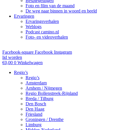
Bespiegelingen
Foto en film van de maand
De weg naar binnen in woord en beeld
Ervaringen
Ervaringsverhalen
Weblogs
Podcast camino.nl
Foto- en videoverhalen
Facebook-square
Facebook
Instagram
lid worden
€
0,00
0
Winkelwagen
Regio’s
Regio’s
Amsterdam
Arnhem / Nijmegen
Regio Bollenstreek-Rijnland
Breda / Tilburg
Den Bosch
Den Haag
Friesland
Groningen / Drenthe
Limburg
Midden-Nederland