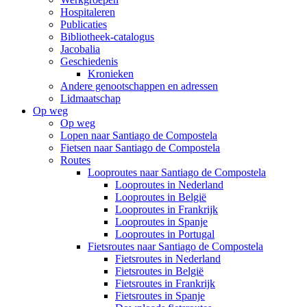
Hospitaleren
Publicaties
Bibliotheek-catalogus
Jacobalia
Geschiedenis
Kronieken
Andere genootschappen en adressen
Lidmaatschap
Op weg
Op weg
Lopen naar Santiago de Compostela
Fietsen naar Santiago de Compostela
Routes
Looproutes naar Santiago de Compostela
Looproutes in Nederland
Looproutes in België
Looproutes in Frankrijk
Looproutes in Spanje
Looproutes in Portugal
Fietsroutes naar Santiago de Compostela
Fietsroutes in Nederland
Fietsroutes in België
Fietsroutes in Frankrijk
Fietsroutes in Spanje