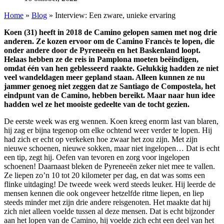
Home
»
Blog
»
Interview: Een zware, unieke ervaring
Koen (31) heeft in 2018 de Camino gelopen samen met nog drie
anderen. Ze kozen ervoor om de Camino Francès te lopen, die
onder andere door de Pyreneeën en het Baskenland loopt.
Helaas hebben ze de reis in Pamplona moeten beëindigen,
omdat één van hen geblesseerd raakte. Gelukkig hadden ze niet
veel wandeldagen meer gepland staan. Alleen kunnen ze nu
jammer genoeg niet zeggen dat ze Santiago de Compostela, het
eindpunt van de Camino, hebben bereikt. Maar naar hun idee
hadden wel ze het mooiste gedeelte van de tocht gezien.
De eerste week was erg wennen. Koen kreeg enorm last van blaren,
hij zag er bijna tegenop om elke ochtend weer verder te lopen. Hij
had zich er echt op verkeken hoe zwaar het zou zijn. Met zijn
nieuwe schoenen, nieuwe sokken, maar niet ingelopen… Dat is echt
een tip, zegt hij. Oefen van tevoren en zorg voor ingelopen
schoenen! Daarnaast bleken de Pyreneeën zeker niet mee te vallen.
Ze liepen zo’n 10 tot 20 kilometer per dag, en dat was soms een
flinke uitdaging! De tweede week werd steeds leuker. Hij leerde de
mensen kennen die ook ongeveer hetzelfde ritme liepen, en liep
steeds minder met zijn drie andere reisgenoten. Het maakte dat hij
zich niet alleen voelde tussen al deze mensen. Dat is echt bijzonder
aan het lopen van de Camino, hij voelde zich echt een deel van het