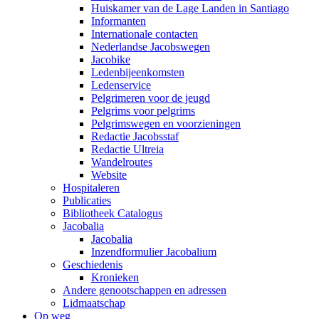
Huiskamer van de Lage Landen in Santiago
Informanten
Internationale contacten
Nederlandse Jacobswegen
Jacobike
Ledenbijeenkomsten
Ledenservice
Pelgrimeren voor de jeugd
Pelgrims voor pelgrims
Pelgrimswegen en voorzieningen
Redactie Jacobsstaf
Redactie Ultreia
Wandelroutes
Website
Hospitaleren
Publicaties
Bibliotheek Catalogus
Jacobalia
Jacobalia
Inzendformulier Jacobalium
Geschiedenis
Kronieken
Andere genootschappen en adressen
Lidmaatschap
Op weg