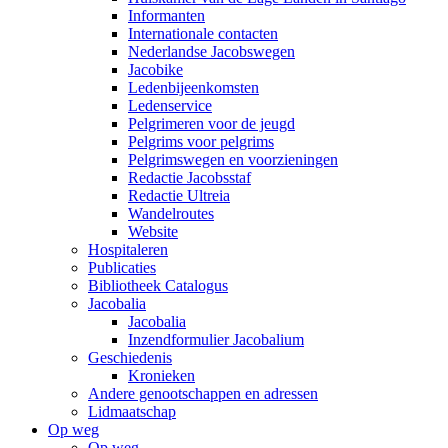
Informanten
Internationale contacten
Nederlandse Jacobswegen
Jacobike
Ledenbijeenkomsten
Ledenservice
Pelgrimeren voor de jeugd
Pelgrims voor pelgrims
Pelgrimswegen en voorzieningen
Redactie Jacobsstaf
Redactie Ultreia
Wandelroutes
Website
Hospitaleren
Publicaties
Bibliotheek Catalogus
Jacobalia
Jacobalia
Inzendformulier Jacobalium
Geschiedenis
Kronieken
Andere genootschappen en adressen
Lidmaatschap
Op weg
Op weg