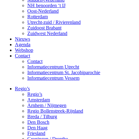
NH benoorden ‘t IJ
Oost-Nederland
Rotterdam
Utrecht-zuid / Rivierenland
Zuidoost Brabant
Zuidwest Nederland
Nieuws
Agenda
Webshop
Contact
Contact
Informatiecentrum Utrecht
Informatiecentrum St. Jacobiparochie
Informatiecentrum Vessem
Regio’s
Regio’s
Amsterdam
Arnhem / Nijmegen
Regio Bollenstreek-Rijnland
Breda / Tilburg
Den Bosch
Den Haag
Friesland
Groningen / Drenthe