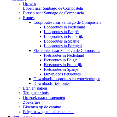
Op weg
Lopen naar Santiago de Compostela
Fietsen naar Santiago de Compostela
Routes
Looproutes naar Santiago de Compostela
Looproutes in Nederland
Looproutes in België
Looproutes in Frankrijk
Looproutes in Spanje
Looproutes in Portugal
Fietsroutes naar Santiago de Compostela
Fietsroutes in Nederland
Fietsroutes in België
Fietsroutes in Frankrijk
Fietsroutes in Spanje
Downloads fietsroutes
Downloads looproutes en voorzieningen
Downloads fietsroutes
Eten en slapen
Terug naar huis
Op zoek naar reisgenoten
Zoekertjes
Bloemen op de camino
Pelgrimswegen: nader bekeken
Spirituele reis