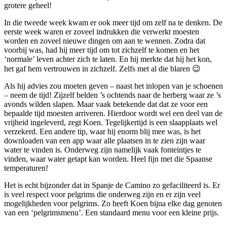
grotere geheel!
In die tweede week kwam er ook meer tijd om zelf na te denken. De
eerste week waren er zoveel indrukken die verwerkt moesten
worden en zoveel nieuwe dingen om aan te wennen. Zodra dat
voorbij was, had hij meer tijd om tot zichzelf te komen en het
‘normale’ leven achter zich te laten. En hij merkte dat hij het kon,
het gaf hem vertrouwen in zichzelf. Zelfs met al die blaren 😉
Als hij advies zou moeten geven – naast het inlopen van je schoenen
– neem de tijd! Zijzelf belden ’s ochtends naar de herberg waar ze ’s
avonds wilden slapen. Maar vaak betekende dat dat ze voor een
bepaalde tijd moesten arriveren. Hierdoor wordt wel een deel van de
vrijheid ingeleverd, zegt Koen. Tegelijkertijd is een slaapplaats wel
verzekerd. Een andere tip, waar hij enorm blij mee was, is het
downloaden van een app waar alle plaatsen in te zien zijn waar
water te vinden is. Onderweg zijn namelijk vaak fonteintjes te
vinden, waar water getapt kan worden. Heel fijn met die Spaanse
temperaturen!
Het is echt bijzonder dat in Spanje de Camino zo gefaciliteerd is. Er
is veel respect voor pelgrims die onderweg zijn en er zijn veel
mogelijkheden voor pelgrims. Zo heeft Koen bijna elke dag genoten
van een ‘pelgrimsmenu’. Een standaard menu voor een kleine prijs.