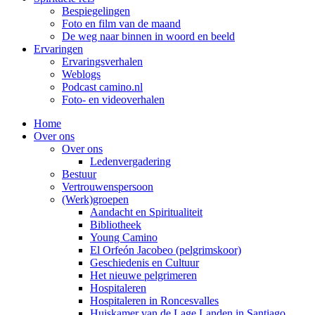
Bespiegelingen
Foto en film van de maand
De weg naar binnen in woord en beeld
Ervaringen
Ervaringsverhalen
Weblogs
Podcast camino.nl
Foto- en videoverhalen
Home
Over ons
Over ons
Ledenvergadering
Bestuur
Vertrouwenspersoon
(Werk)groepen
Aandacht en Spiritualiteit
Bibliotheek
Young Camino
El Orfeón Jacobeo (pelgrimskoor)
Geschiedenis en Cultuur
Het nieuwe pelgrimeren
Hospitaleren
Hospitaleren in Roncesvalles
Huiskamer van de Lage Landen in Santiago