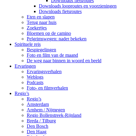
Downloads fietsroutes
Downloads looproutes en voorzieningen
Downloads fietsroutes
Eten en slapen
Terug naar huis
Zoekertjes
Bloemen op de camino
Pelgrimswegen: nader bekeken
Spirituele reis
Bespiegelingen
Foto en film van de maand
De weg naar binnen in woord en beeld
Ervaringen
Ervaringsverhalen
Weblogs
Podcasts
Foto- en filmverhalen
Regio’s
Regio’s
Amsterdam
Arnhem / Nijmegen
Regio Bollenstreek-Rijnland
Breda / Tilburg
Den Bosch
Den Haag