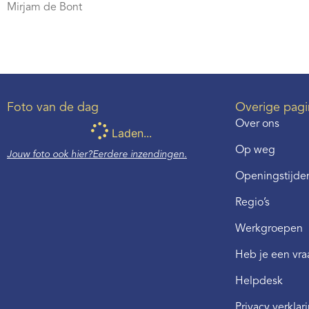
Mirjam de Bont
Foto van de dag
Overige pagi
Over ons
Laden...
Op weg
Jouw foto ook hier?
Eerdere inzendingen.
Openingstijden
Regio’s
Werkgroepen
Heb je een vr
Helpdesk
Privacy verklar