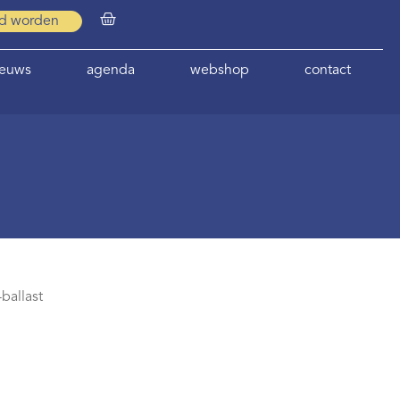
id worden
ieuws
agenda
webshop
contact