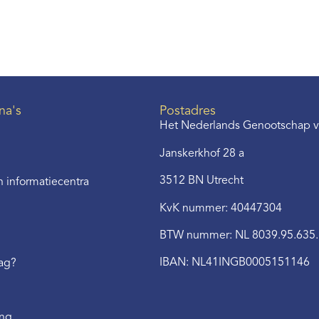
na's
Postadres
Het Nederlands Genootschap v
Janskerkhof 28 a
3512 BN Utrecht
 informatiecentra
KvK nummer: 40447304
BTW nummer: NL 8039.95.635
IBAN: NL41INGB0005151146
aag?
ing