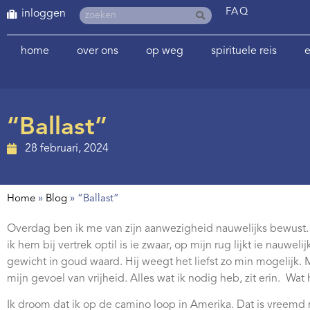
FAQ
inloggen
home
over ons
op weg
spirituele reis
e
“Ballast”
28 februari, 2024
Home
»
Blog
»
“Ballast”
Overdag ben ik me van zijn aanwezigheid nauwelijks bewust. I
ik hem bij vertrek optil is ie zwaar, op mijn rug lijkt ie nauwelij
gewicht in goud waard. Hij weegt het liefst zo min mogelijk. M
mijn gevoel van vrijheid. Alles wat ik nodig heb, zit erin.
Wat 
Ik droom dat ik op de camino loop in Amerika. Dat is vree