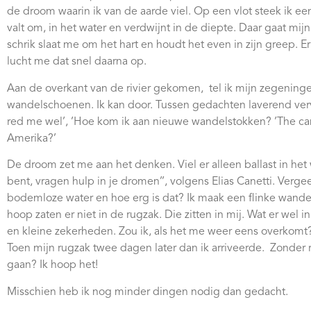
de droom waarin ik van de aarde viel. Op een vlot steek ik een
valt om, in het water en verdwijnt in de diepte.
Daar gaat mijn
schrik slaat me om het hart en houdt het even in zijn greep. E
lucht me dat snel daarna op.
Aan de overkant van de rivier gekomen, tel ik mijn zegeningen
wandelschoenen. Ik kan door. Tussen gedachten laverend vervo
red me wel’, ’Hoe kom ik aan nieuwe wandelstokken? ’The cam
Amerika?’
De droom zet me aan het denken. Viel er alleen ballast in het
bent, vragen hulp in je dromen’’, volgens Elias Canetti. Vergee
bodemloze water en hoe erg is dat? Ik maak een flinke wande
hoop zaten er niet in de rugzak. Die zitten in mij. Wat er wel 
en kleine zekerheden. Zou ik, als het me weer eens overkomt?
Toen mijn rugzak twee dagen later dan ik arriveerde.
Zonder 
gaan? Ik hoop het!
Misschien heb ik nog minder dingen nodig dan gedacht.