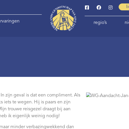
l
rvaringen
regio’s
n
n zijn geval is dat een compliment. Als
ks iets te wegen. Hij is paars en zijn
ijn trouwe reisgezel draagt bij aan
heb ik eigenlijk weinig nodig!
md maar minder verbazingwekkend dan