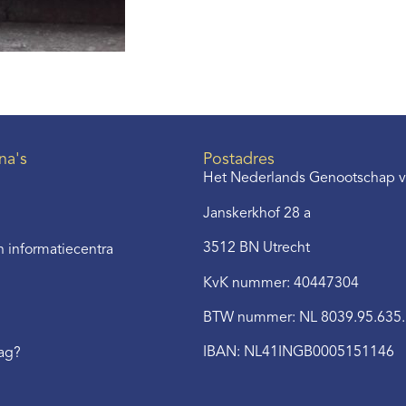
na's
Postadres
Het Nederlands Genootschap v
Janskerkhof 28 a
3512 BN Utrecht
 informatiecentra
KvK nummer: 40447304
BTW nummer: NL 8039.95.635
IBAN: NL41INGB0005151146
aag?