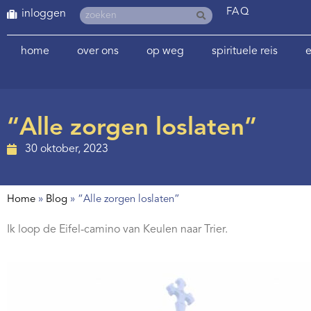
FAQ
inloggen
home
over ons
op weg
spirituele reis
e
“Alle zorgen loslaten”
30 oktober, 2023
Home
»
Blog
»
“Alle zorgen loslaten”
Ik loop de Eifel-camino van Keulen naar Trier.