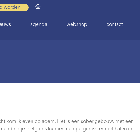
id worden
ieuws
agenda
webshop
contact
cht kom ik even op adem. Het is een sober gebouw, met een
gt een briefje. Pelgrims kunnen een pelgrimsstempel halen in