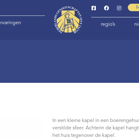
l
rvaringen
regio’s
n
In een kleine kapel in een boerengehu
verstilde sfeer. Achterin de kapel han
het huis tegenover de kapel.