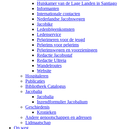
Huiskamer van de Lage Landen in Santiago
Informanten
Internationale contacten
Nederlandse Jacobswegen
Jacobike
Ledenbijeenkomsten
Ledenservice
Pelgrimeren voor de jeugd
Pelgrims voor pelgrims
Pelgrimswegen en voorzieningen
Redactie Jacobsstaf
Redactie Ultreia
Wandelroutes
Website
Hospitaleren
Publicaties
Bibliotheek Catalogus
Jacobalia
Jacobalia
Inzendformulier Jacobalium
Geschiedenis
Kronieken
Andere genootschappen en adressen
Lidmaatschap
Op weg