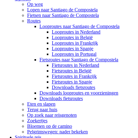
Op weg
Lopen naar Santiago de Compostela
Fietsen naar Santiago de Compostela
Routes
Looproutes naar Santiago de Compostela
Looproutes in Nederland
Looproutes in België
Looproutes in Frankrijk
Looproutes in Spanje
Looproutes in Portugal
Fietsroutes naar Santiago de Compostela
Fietsroutes in Nederland
Fietsroutes in België
Fietsroutes in Frankrijk
Fietsroutes in Spanje
Downloads fietsroutes
Downloads looproutes en voorzieningen
Downloads fietsroutes
Eten en slapen
Terug naar huis
Op zoek naar reisgenoten
Zoekertjes
Bloemen op de camino
Pelgrimswegen: nader bekeken
Spirituele reis