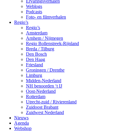
Ervaringsverhalen
Weblogs
Podcasts
Foto- en filmverhalen
Regio’s
Regio’s
Amsterdam
Arnhem / Nijmegen
Regio Bollenstreek-Rijnland
Breda / Tilburg
Den Bosch
Den Haag
Friesland
Groningen / Drenthe
Limburg
Midden-Nederland
NH benoorden ‘t IJ
Oost-Nederland
Rotterdam
Utrecht-zuid / Rivierenland
Zuidoost Brabant
Zuidwest Nederland
Nieuws
Agenda
Webshop