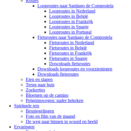
Routes
Looproutes naar Santiago de Compostela
Looproutes in Nederland
Looproutes in België
Looproutes in Frankrijk
Looproutes in Spanje
Looproutes in Portugal
Fietsroutes naar Santiago de Compostela
Fietsroutes in Nederland
Fietsroutes in België
Fietsroutes in Frankrijk
Fietsroutes in Spanje
Downloads fietsroutes
Downloads looproutes en voorzieningen
Downloads fietsroutes
Eten en slapen
Terug naar huis
Zoekertjes
Bloemen op de camino
Pelgrimswegen: nader bekeken
Spirituele reis
Bespiegelingen
Foto en film van de maand
De weg naar binnen in woord en beeld
Ervaringen