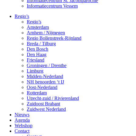
Informatiecentrum St. Jacobiparochie
Informatiecentrum Vessem
Regio’s
Regio’s
Amsterdam
Arnhem / Nijmegen
Regio Bollenstreek-Rijnland
Breda / Tilburg
Den Bosch
Den Haag
Friesland
Groningen / Drenthe
Limburg
Midden-Nederland
NH benoorden ‘t IJ
Oost-Nederland
Rotterdam
Utrecht-zuid / Rivierenland
Zuidoost Brabant
Zuidwest Nederland
Nieuws
Agenda
Webshop
Contact