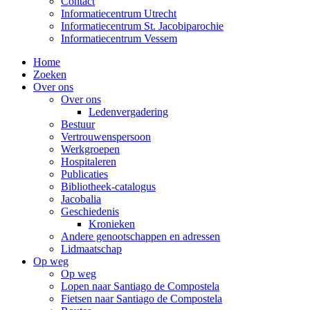
Contact
Informatiecentrum Utrecht
Informatiecentrum St. Jacobiparochie
Informatiecentrum Vessem
Home
Zoeken
Over ons
Over ons
Ledenvergadering
Bestuur
Vertrouwenspersoon
Werkgroepen
Hospitaleren
Publicaties
Bibliotheek-catalogus
Jacobalia
Geschiedenis
Kronieken
Andere genootschappen en adressen
Lidmaatschap
Op weg
Op weg
Lopen naar Santiago de Compostela
Fietsen naar Santiago de Compostela