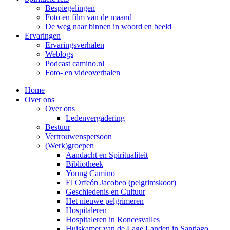
Bespiegelingen
Foto en film van de maand
De weg naar binnen in woord en beeld
Ervaringen
Ervaringsverhalen
Weblogs
Podcast camino.nl
Foto- en videoverhalen
Home
Over ons
Over ons
Ledenvergadering
Bestuur
Vertrouwenspersoon
(Werk)groepen
Aandacht en Spiritualiteit
Bibliotheek
Young Camino
El Orfeón Jacobeo (pelgrimskoor)
Geschiedenis en Cultuur
Het nieuwe pelgrimeren
Hospitaleren
Hospitaleren in Roncesvalles
Huiskamer van de Lage Landen in Santiago