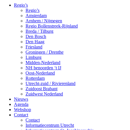
Regio’s
Regio’s
Amsterdam
Arnhem / Nijmegen
Regio Bollenstreek-Rijnland
Breda / Tilburg
Den Bosch
Den Haag
Friesland
Groningen / Drenthe
Limburg
Midden-Nederland
NH benoorden ‘t IJ
Oost-Nederland
Rotterdam
Utrecht-zuid / Rivierenland
Zuidoost Brabant
Zuidwest Nederland
Nieuws
Agenda
Webshop
Contact
Contact
Informatiecentrum Utrecht