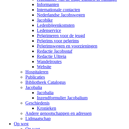
Informanten
Internationale contacten
Nederlandse Jacobswegen
Jacobike
Ledenbijeenkomsten
Ledenservice
Pelgrimeren voor de jeugd
Pelgrims voor pelgrims
Pelgrimswegen en voorzieningen
Redactie Jacobsstaf
Redactie Ultreia
Wandelroutes
Website
Hospitaleren
Publicaties
Bibliotheek Catalogus
Jacobalia
Jacobalia
Inzendformulier Jacobalium
Geschiedenis
Kronieken
Andere genootschappen en adressen
Lidmaatschap
Op weg
Op weg