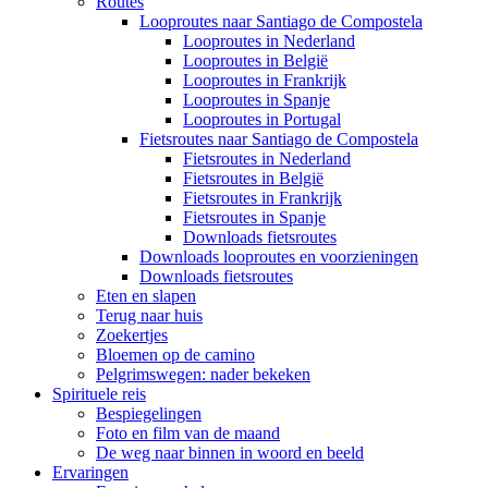
Routes
Looproutes naar Santiago de Compostela
Looproutes in Nederland
Looproutes in België
Looproutes in Frankrijk
Looproutes in Spanje
Looproutes in Portugal
Fietsroutes naar Santiago de Compostela
Fietsroutes in Nederland
Fietsroutes in België
Fietsroutes in Frankrijk
Fietsroutes in Spanje
Downloads fietsroutes
Downloads looproutes en voorzieningen
Downloads fietsroutes
Eten en slapen
Terug naar huis
Zoekertjes
Bloemen op de camino
Pelgrimswegen: nader bekeken
Spirituele reis
Bespiegelingen
Foto en film van de maand
De weg naar binnen in woord en beeld
Ervaringen