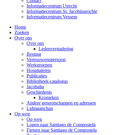
Contact
Informatiecentrum Utrecht
Informatiecentrum St. Jacobiparochie
Informatiecentrum Vessem
Home
Zoeken
Over ons
Over ons
Ledenvergadering
Bestuur
Vertrouwenspersoon
Werkgroepen
Hospitaleren
Publicaties
Bibliotheek-catalogus
Jacobalia
Geschiedenis
Kronieken
Andere genootschappen en adressen
Lidmaatschap
Op weg
Op weg
Lopen naar Santiago de Compostela
Fietsen naar Santiago de Compostela