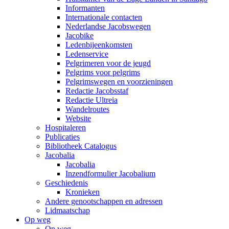
Informanten
Internationale contacten
Nederlandse Jacobswegen
Jacobike
Ledenbijeenkomsten
Ledenservice
Pelgrimeren voor de jeugd
Pelgrims voor pelgrims
Pelgrimswegen en voorzieningen
Redactie Jacobsstaf
Redactie Ultreia
Wandelroutes
Website
Hospitaleren
Publicaties
Bibliotheek Catalogus
Jacobalia
Jacobalia
Inzendformulier Jacobalium
Geschiedenis
Kronieken
Andere genootschappen en adressen
Lidmaatschap
Op weg
Op weg