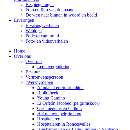
Bespiegelingen
Foto en film van de maand
De weg naar binnen in woord en beeld
Ervaringen
Ervaringsverhalen
Weblogs
Podcast camino.nl
Foto- en videoverhalen
Home
Over ons
Over ons
Ledenvergadering
Bestuur
Vertrouwenspersoon
(Werk)groepen
Aandacht en Spiritualiteit
Bibliotheek
Young Camino
El Orfeón Jacobeo (pelgrimskoor)
Geschiedenis en Cultuur
Het nieuwe pelgrimeren
Hospitaleren
Hospitaleren in Roncesvalles
Huiskamer van de Lage Landen in Santiago