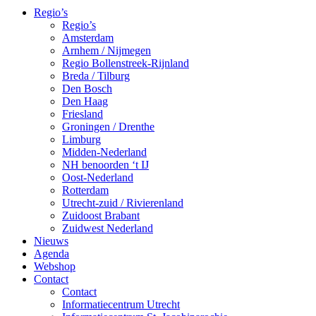
Regio’s
Regio’s
Amsterdam
Arnhem / Nijmegen
Regio Bollenstreek-Rijnland
Breda / Tilburg
Den Bosch
Den Haag
Friesland
Groningen / Drenthe
Limburg
Midden-Nederland
NH benoorden ‘t IJ
Oost-Nederland
Rotterdam
Utrecht-zuid / Rivierenland
Zuidoost Brabant
Zuidwest Nederland
Nieuws
Agenda
Webshop
Contact
Contact
Informatiecentrum Utrecht