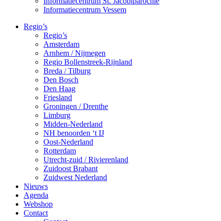
Informatiecentrum St. Jacobiparochie
Informatiecentrum Vessem
Regio’s
Regio’s
Amsterdam
Arnhem / Nijmegen
Regio Bollenstreek-Rijnland
Breda / Tilburg
Den Bosch
Den Haag
Friesland
Groningen / Drenthe
Limburg
Midden-Nederland
NH benoorden ‘t IJ
Oost-Nederland
Rotterdam
Utrecht-zuid / Rivierenland
Zuidoost Brabant
Zuidwest Nederland
Nieuws
Agenda
Webshop
Contact