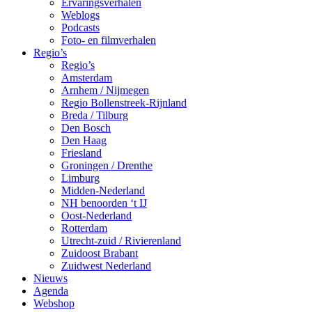
Ervaringsverhalen
Weblogs
Podcasts
Foto- en filmverhalen
Regio’s
Regio’s
Amsterdam
Arnhem / Nijmegen
Regio Bollenstreek-Rijnland
Breda / Tilburg
Den Bosch
Den Haag
Friesland
Groningen / Drenthe
Limburg
Midden-Nederland
NH benoorden ‘t IJ
Oost-Nederland
Rotterdam
Utrecht-zuid / Rivierenland
Zuidoost Brabant
Zuidwest Nederland
Nieuws
Agenda
Webshop