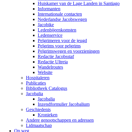
Huiskamer van de Lage Landen in Santiago
Informanten
Internationale contacten
Nederlandse Jacobswegen
Jacobike
Ledenbijeenkomsten
Ledenservice
Pelgrimeren voor de jeugd
Pelgrims voor pelgrims
Pelgrimswegen en voorzieningen
Redactie Jacobsstaf
Redactie Ultreia
Wandelroutes
Website
Hospitaleren
Publicaties
Bibliotheek Catalogus
Jacobalia
Jacobalia
Inzendformulier Jacobalium
Geschiedenis
Kronieken
Andere genootschappen en adressen
Lidmaatschap
Op weg