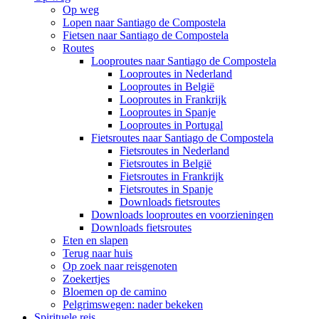
Op weg
Lopen naar Santiago de Compostela
Fietsen naar Santiago de Compostela
Routes
Looproutes naar Santiago de Compostela
Looproutes in Nederland
Looproutes in België
Looproutes in Frankrijk
Looproutes in Spanje
Looproutes in Portugal
Fietsroutes naar Santiago de Compostela
Fietsroutes in Nederland
Fietsroutes in België
Fietsroutes in Frankrijk
Fietsroutes in Spanje
Downloads fietsroutes
Downloads looproutes en voorzieningen
Downloads fietsroutes
Eten en slapen
Terug naar huis
Op zoek naar reisgenoten
Zoekertjes
Bloemen op de camino
Pelgrimswegen: nader bekeken
Spirituele reis