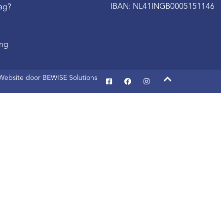
IBAN: NL41INGB0005151146
aag?
ing
Website door BEWISE Solutions