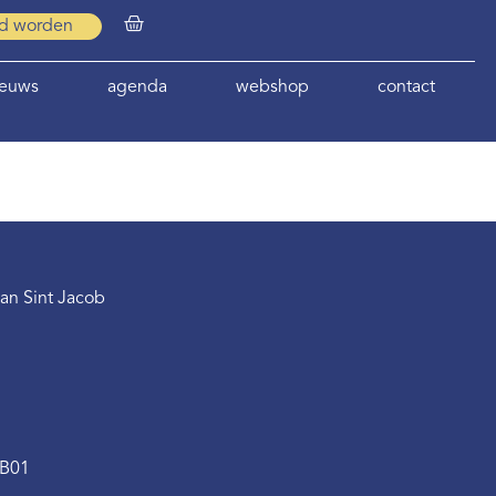
id worden
ieuws
agenda
webshop
contact
an Sint Jacob
.B01