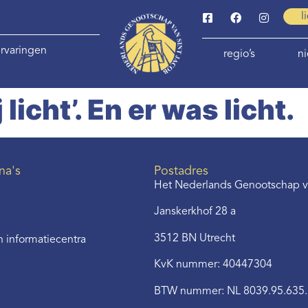
l
rvaringen
regio’s
n
 licht’. En er was licht.
na's
Postadres
Het Nederlands Genootschap v
Janskerkhof 28 a
3512 BN Utrecht
 informatiecentra
KvK nummer: 40447304
BTW nummer: NL 8039.95.635