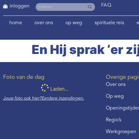
FAQ
inloggen
home
over ons
op weg
spirituele reis
e
En Hij sprak ‘er zij
Foto van de dag
Overige pagi
Over ons
Laden...
Op weg
Jouw foto ook hier?
Eerdere inzendingen.
Openingstijden
Regio’s
Werkgroepen