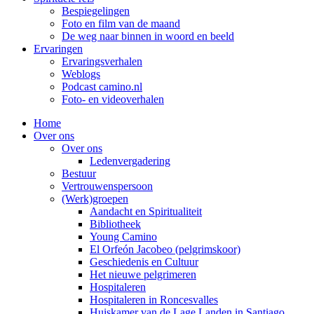
Bespiegelingen
Foto en film van de maand
De weg naar binnen in woord en beeld
Ervaringen
Ervaringsverhalen
Weblogs
Podcast camino.nl
Foto- en videoverhalen
Home
Over ons
Over ons
Ledenvergadering
Bestuur
Vertrouwenspersoon
(Werk)groepen
Aandacht en Spiritualiteit
Bibliotheek
Young Camino
El Orfeón Jacobeo (pelgrimskoor)
Geschiedenis en Cultuur
Het nieuwe pelgrimeren
Hospitaleren
Hospitaleren in Roncesvalles
Huiskamer van de Lage Landen in Santiago