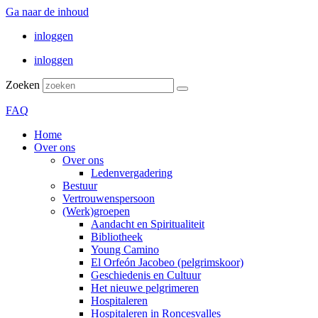
Ga naar de inhoud
inloggen
inloggen
Zoeken
FAQ
Home
Over ons
Over ons
Ledenvergadering
Bestuur
Vertrouwenspersoon
(Werk)groepen
Aandacht en Spiritualiteit
Bibliotheek
Young Camino
El Orfeón Jacobeo (pelgrimskoor)
Geschiedenis en Cultuur
Het nieuwe pelgrimeren
Hospitaleren
Hospitaleren in Roncesvalles