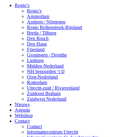
Regio’s
Regio’s
Amsterdam
Arnhem / Nijmegen
Regio Bollenstreek-Rijnland
Breda / Tilburg
Den Bosch
Den Haag
Friesland
Groningen / Drenthe
Limburg
Midden-Nederland
NH benoorden ‘t IJ
Oost-Nederland
Rotterdam
Utrecht-zuid / Rivierenland
Zuidoost Brabant
Zuidwest Nederland
Nieuws
Agenda
Webshop
Contact
Contact
Informatiecentrum Utrecht