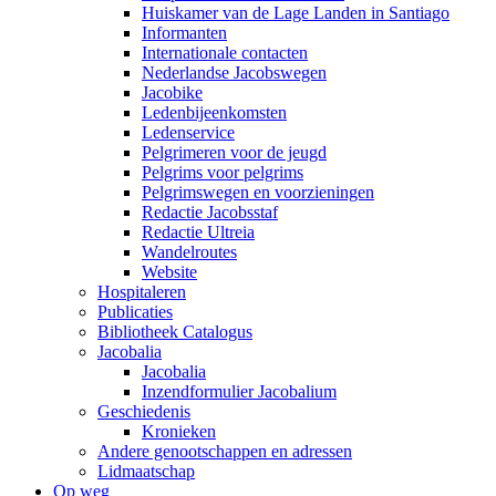
Huiskamer van de Lage Landen in Santiago
Informanten
Internationale contacten
Nederlandse Jacobswegen
Jacobike
Ledenbijeenkomsten
Ledenservice
Pelgrimeren voor de jeugd
Pelgrims voor pelgrims
Pelgrimswegen en voorzieningen
Redactie Jacobsstaf
Redactie Ultreia
Wandelroutes
Website
Hospitaleren
Publicaties
Bibliotheek Catalogus
Jacobalia
Jacobalia
Inzendformulier Jacobalium
Geschiedenis
Kronieken
Andere genootschappen en adressen
Lidmaatschap
Op weg