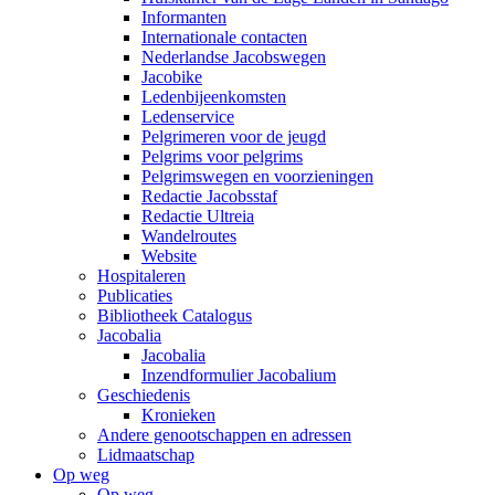
Informanten
Internationale contacten
Nederlandse Jacobswegen
Jacobike
Ledenbijeenkomsten
Ledenservice
Pelgrimeren voor de jeugd
Pelgrims voor pelgrims
Pelgrimswegen en voorzieningen
Redactie Jacobsstaf
Redactie Ultreia
Wandelroutes
Website
Hospitaleren
Publicaties
Bibliotheek Catalogus
Jacobalia
Jacobalia
Inzendformulier Jacobalium
Geschiedenis
Kronieken
Andere genootschappen en adressen
Lidmaatschap
Op weg
Op weg