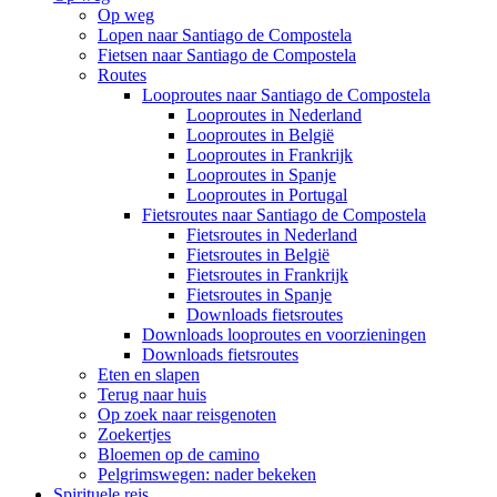
Op weg
Lopen naar Santiago de Compostela
Fietsen naar Santiago de Compostela
Routes
Looproutes naar Santiago de Compostela
Looproutes in Nederland
Looproutes in België
Looproutes in Frankrijk
Looproutes in Spanje
Looproutes in Portugal
Fietsroutes naar Santiago de Compostela
Fietsroutes in Nederland
Fietsroutes in België
Fietsroutes in Frankrijk
Fietsroutes in Spanje
Downloads fietsroutes
Downloads looproutes en voorzieningen
Downloads fietsroutes
Eten en slapen
Terug naar huis
Op zoek naar reisgenoten
Zoekertjes
Bloemen op de camino
Pelgrimswegen: nader bekeken
Spirituele reis