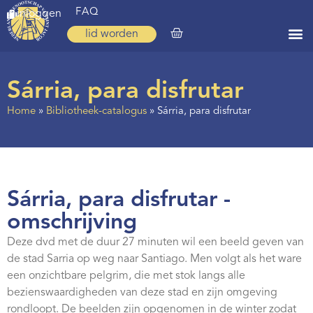
FAQ
inloggen
lid worden
Home
Sárria, para disfrutar
Zoeken
Home
»
Bibliotheek-catalogus
»
Sárria, para disfrutar
Over ons
Op weg
Spirituele reis
Sárria, para disfrutar -
Ervaringen
omschrijving
Regio’s
Deze dvd met de duur 27 minuten wil een beeld geven van
de stad Sarria op weg naar Santiago. Men volgt als het ware
Nieuws
een onzichtbare pelgrim, die met stok langs alle
bezienswaardigheden van deze stad en zijn omgeving
Agenda
rondloopt. De beelden zijn opgenomen in de winter zodat