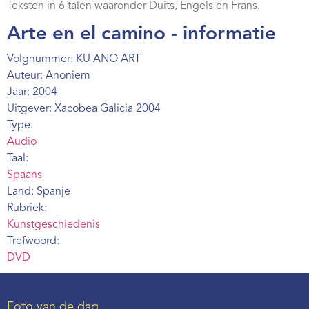
Teksten in 6 talen waaronder Duits, Engels en Frans.
Webshop
Arte en el camino - informatie
Contact
Volgnummer: KU ANO ART
Auteur: Anoniem
Jaar: 2004
Uitgever: Xacobea Galicia 2004
Type:
Audio
Taal:
Spaans
Land: Spanje
Rubriek:
Kunstgeschiedenis
Trefwoord:
DVD
Foto van de dag