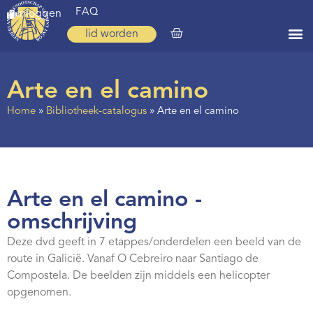
FAQ
inloggen
lid worden
Home
Arte en el camino
Zoeken
Home
»
Bibliotheek-catalogus
»
Arte en el camino
Over ons
Op weg
Spirituele reis
Arte en el camino -
Ervaringen
omschrijving
Regio’s
Deze dvd geeft in 7 etappes/onderdelen een beeld van de
route in Galicië. Vanaf O Cebreiro naar Santiago de
Nieuws
Compostela. De beelden zijn middels een helicopter
opgenomen.
Agenda