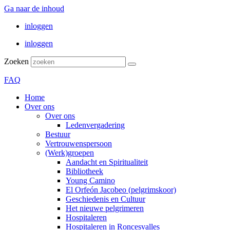
Ga naar de inhoud
inloggen
inloggen
Zoeken
FAQ
Home
Over ons
Over ons
Ledenvergadering
Bestuur
Vertrouwenspersoon
(Werk)groepen
Aandacht en Spiritualiteit
Bibliotheek
Young Camino
El Orfeón Jacobeo (pelgrimskoor)
Geschiedenis en Cultuur
Het nieuwe pelgrimeren
Hospitaleren
Hospitaleren in Roncesvalles