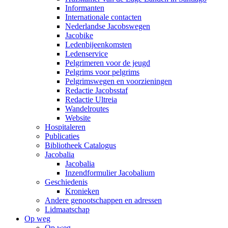
Informanten
Internationale contacten
Nederlandse Jacobswegen
Jacobike
Ledenbijeenkomsten
Ledenservice
Pelgrimeren voor de jeugd
Pelgrims voor pelgrims
Pelgrimswegen en voorzieningen
Redactie Jacobsstaf
Redactie Ultreia
Wandelroutes
Website
Hospitaleren
Publicaties
Bibliotheek Catalogus
Jacobalia
Jacobalia
Inzendformulier Jacobalium
Geschiedenis
Kronieken
Andere genootschappen en adressen
Lidmaatschap
Op weg
Op weg