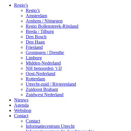
Regio’s
Regio’s
Amsterdam
Arnhem / Nijmegen
Regio Bollenstreek-Rijnland
Breda / Tilburg
Den Bosch
Den Haag
Friesland
Groningen / Drenthe
Limburg
Midden-Nederland
NH benoorden ‘t IJ
Oost-Nederland
Rotterdam
Utrecht-zuid / Rivierenland
Zuidoost Brabant
Zuidwest Nederland
Nieuws
Agenda
Webshop
Contact
Contact
Informatiecentrum Utrecht