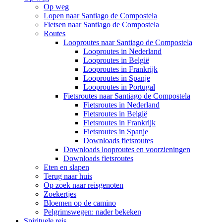
Op weg
Lopen naar Santiago de Compostela
Fietsen naar Santiago de Compostela
Routes
Looproutes naar Santiago de Compostela
Looproutes in Nederland
Looproutes in België
Looproutes in Frankrijk
Looproutes in Spanje
Looproutes in Portugal
Fietsroutes naar Santiago de Compostela
Fietsroutes in Nederland
Fietsroutes in België
Fietsroutes in Frankrijk
Fietsroutes in Spanje
Downloads fietsroutes
Downloads looproutes en voorzieningen
Downloads fietsroutes
Eten en slapen
Terug naar huis
Op zoek naar reisgenoten
Zoekertjes
Bloemen op de camino
Pelgrimswegen: nader bekeken
Spirituele reis