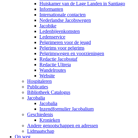
Huiskamer van de Lage Landen in Santiago
Informanten
Internationale contacten
Nederlandse Jacobswegen
Jacobike
Ledenbijeenkomsten
Ledenservice
Pelgrimeren voor de jeugd
Pelgrims voor pelgrims
Pelgrimswegen en voorzieningen
Redactie Jacobsstaf
Redactie Ultreia
Wandelroutes
Website
Hospitaleren
Publicaties
Bibliotheek Catalogus
Jacobalia
Jacobalia
Inzendformulier Jacobalium
Geschiedenis
Kronieken
Andere genootschappen en adressen
Lidmaatschap
Op weg