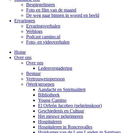
Bespiegelingen
Foto en film van de maand
De weg naar binnen in woord en beeld
Ervaringen
Ervaringsverhalen
Weblogs
Podcast camino.nl
Foto- en videoverhalen
Home
Over ons
Over ons
Ledenvergadering
Bestuur
Vertrouwenspersoon
(Werk)groepen
Aandacht en Spiritualiteit
Bibliotheek
Young Camino
El Orfeón Jacobeo (pelgrimskoor)
Geschiedenis en Cultuur
Het nieuwe pelgrimeren
Hospitaleren
Hospitaleren in Roncesvalles
Huiskamer van de Lage Landen in Santiago