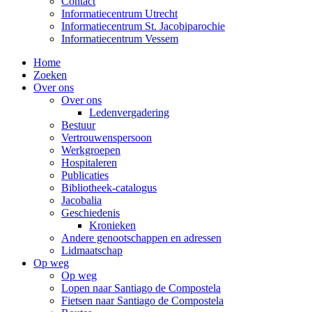
Contact
Informatiecentrum Utrecht
Informatiecentrum St. Jacobiparochie
Informatiecentrum Vessem
Home
Zoeken
Over ons
Over ons
Ledenvergadering
Bestuur
Vertrouwenspersoon
Werkgroepen
Hospitaleren
Publicaties
Bibliotheek-catalogus
Jacobalia
Geschiedenis
Kronieken
Andere genootschappen en adressen
Lidmaatschap
Op weg
Op weg
Lopen naar Santiago de Compostela
Fietsen naar Santiago de Compostela