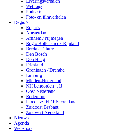
Ervaringsverhalen
Weblogs
Podcasts
Foto- en filmverhalen
Regio’s
Regio’s
Amsterdam
Arnhem / Nijmegen
Regio Bollenstreek-Rijnland
Breda / Tilburg
Den Bosch
Den Haag
Friesland
Groningen / Drenthe
Limburg
Midden-Nederland
NH benoorden ‘t IJ
Oost-Nederland
Rotterdam
Utrecht-zuid / Rivierenland
Zuidoost Brabant
Zuidwest Nederland
Nieuws
Agenda
Webshop