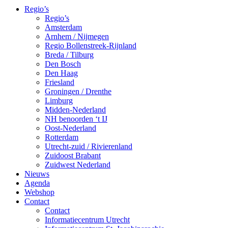
Regio’s
Regio’s
Amsterdam
Arnhem / Nijmegen
Regio Bollenstreek-Rijnland
Breda / Tilburg
Den Bosch
Den Haag
Friesland
Groningen / Drenthe
Limburg
Midden-Nederland
NH benoorden ‘t IJ
Oost-Nederland
Rotterdam
Utrecht-zuid / Rivierenland
Zuidoost Brabant
Zuidwest Nederland
Nieuws
Agenda
Webshop
Contact
Contact
Informatiecentrum Utrecht