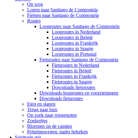
Op weg
Lopen naar Santiago de Compostela
Fietsen naar Santiago de Compostela
Routes
Looproutes naar Santiago de Compostela
Looproutes in Nederland
Looproutes in België
Looproutes in Frankrijk
Looproutes in Spanje
Looproutes in Portugal
Fietsroutes naar Santiago de Compostela
Fietsroutes in Nederland
Fietsroutes in België
Fietsroutes in Frankrijk
Fietsroutes in Spanje
Downloads fietsroutes
Downloads looproutes en voorzieningen
Downloads fietsroutes
Eten en slapen
Terug naar huis
Op zoek naar reisgenoten
Zoekertjes
Bloemen op de camino
Pelgrimswegen: nader bekeken
Spirituele reis