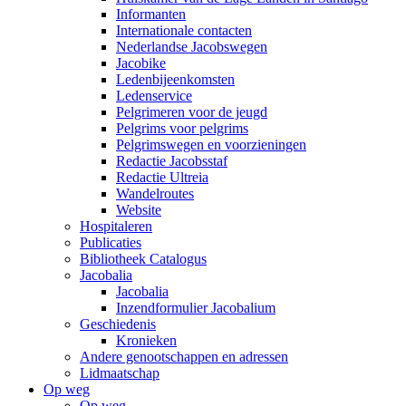
Informanten
Internationale contacten
Nederlandse Jacobswegen
Jacobike
Ledenbijeenkomsten
Ledenservice
Pelgrimeren voor de jeugd
Pelgrims voor pelgrims
Pelgrimswegen en voorzieningen
Redactie Jacobsstaf
Redactie Ultreia
Wandelroutes
Website
Hospitaleren
Publicaties
Bibliotheek Catalogus
Jacobalia
Jacobalia
Inzendformulier Jacobalium
Geschiedenis
Kronieken
Andere genootschappen en adressen
Lidmaatschap
Op weg
Op weg