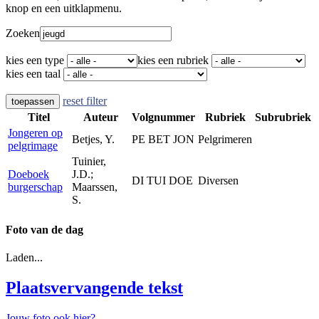
knop en een uitklapmenu.
Zoeken
kies een type
kies een rubriek
kies een taal
reset filter
toepassen
Titel
Auteur
Volgnummer
Rubriek
Subrubriek
Jongeren op
Betjes, Y.
PE BET JON
Pelgrimeren
pelgrimage
Tuinier,
Doeboek
J.D.;
DI TUI DOE
Diversen
burgerschap
Maarssen,
S.
Foto van de dag
Laden...
Plaatsvervangende tekst
Jouw foto ook hier?