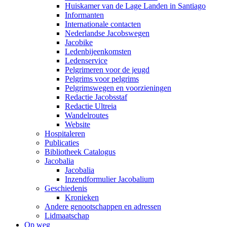
Huiskamer van de Lage Landen in Santiago
Informanten
Internationale contacten
Nederlandse Jacobswegen
Jacobike
Ledenbijeenkomsten
Ledenservice
Pelgrimeren voor de jeugd
Pelgrims voor pelgrims
Pelgrimswegen en voorzieningen
Redactie Jacobsstaf
Redactie Ultreia
Wandelroutes
Website
Hospitaleren
Publicaties
Bibliotheek Catalogus
Jacobalia
Jacobalia
Inzendformulier Jacobalium
Geschiedenis
Kronieken
Andere genootschappen en adressen
Lidmaatschap
Op weg