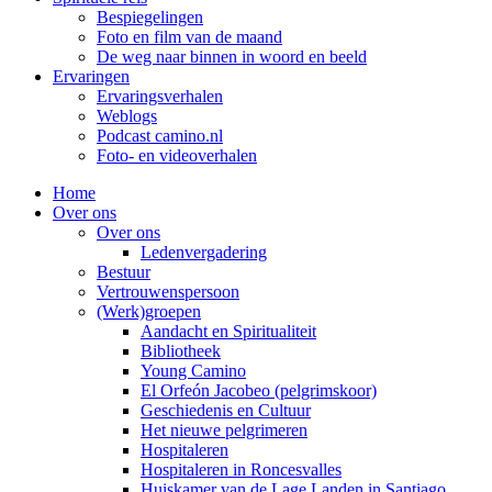
Bespiegelingen
Foto en film van de maand
De weg naar binnen in woord en beeld
Ervaringen
Ervaringsverhalen
Weblogs
Podcast camino.nl
Foto- en videoverhalen
Home
Over ons
Over ons
Ledenvergadering
Bestuur
Vertrouwenspersoon
(Werk)groepen
Aandacht en Spiritualiteit
Bibliotheek
Young Camino
El Orfeón Jacobeo (pelgrimskoor)
Geschiedenis en Cultuur
Het nieuwe pelgrimeren
Hospitaleren
Hospitaleren in Roncesvalles
Huiskamer van de Lage Landen in Santiago