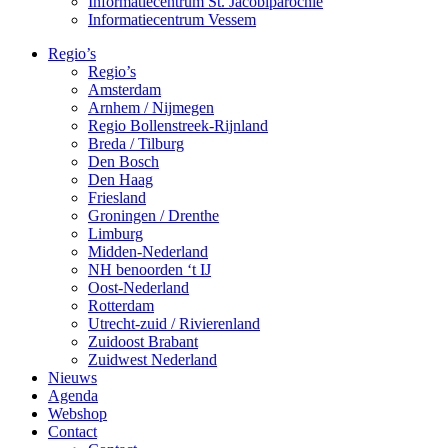
Informatiecentrum St. Jacobiparochie
Informatiecentrum Vessem
Regio’s
Regio’s
Amsterdam
Arnhem / Nijmegen
Regio Bollenstreek-Rijnland
Breda / Tilburg
Den Bosch
Den Haag
Friesland
Groningen / Drenthe
Limburg
Midden-Nederland
NH benoorden ‘t IJ
Oost-Nederland
Rotterdam
Utrecht-zuid / Rivierenland
Zuidoost Brabant
Zuidwest Nederland
Nieuws
Agenda
Webshop
Contact