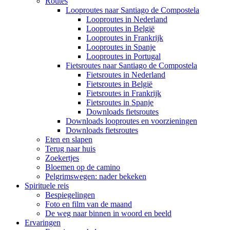
Routes
Looproutes naar Santiago de Compostela
Looproutes in Nederland
Looproutes in België
Looproutes in Frankrijk
Looproutes in Spanje
Looproutes in Portugal
Fietsroutes naar Santiago de Compostela
Fietsroutes in Nederland
Fietsroutes in België
Fietsroutes in Frankrijk
Fietsroutes in Spanje
Downloads fietsroutes
Downloads looproutes en voorzieningen
Downloads fietsroutes
Eten en slapen
Terug naar huis
Zoekertjes
Bloemen op de camino
Pelgrimswegen: nader bekeken
Spirituele reis
Bespiegelingen
Foto en film van de maand
De weg naar binnen in woord en beeld
Ervaringen