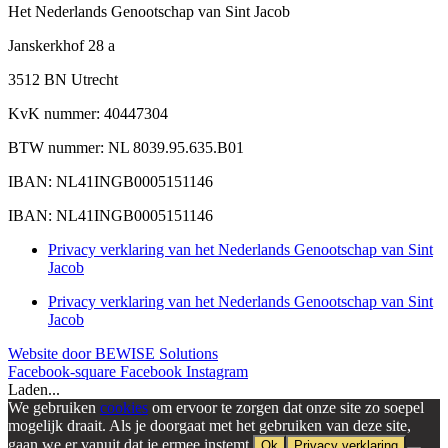
Het Nederlands Genootschap van Sint Jacob
Janskerkhof 28 a
3512 BN Utrecht
KvK nummer: 40447304
BTW nummer: NL 8039.95.635.B01
IBAN: NL41INGB0005151146
IBAN: NL41INGB0005151146
Privacy verklaring van het Nederlands Genootschap van Sint
Jacob
Privacy verklaring van het Nederlands Genootschap van Sint
Jacob
Website door BEWISE Solutions
Facebook-square
Facebook
Instagram
Laden...
We gebruiken
cookies
om ervoor te zorgen dat onze site zo soepel
mogelijk draait. Als je doorgaat met het gebruiken van deze site,
gaan we er vanuit dat je ermee instemt.
Ok
Privacy verklaring