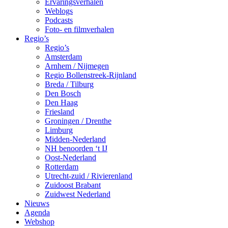
Ervaringsverhalen
Weblogs
Podcasts
Foto- en filmverhalen
Regio’s
Regio’s
Amsterdam
Arnhem / Nijmegen
Regio Bollenstreek-Rijnland
Breda / Tilburg
Den Bosch
Den Haag
Friesland
Groningen / Drenthe
Limburg
Midden-Nederland
NH benoorden ‘t IJ
Oost-Nederland
Rotterdam
Utrecht-zuid / Rivierenland
Zuidoost Brabant
Zuidwest Nederland
Nieuws
Agenda
Webshop