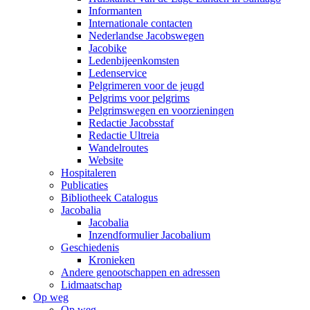
Informanten
Internationale contacten
Nederlandse Jacobswegen
Jacobike
Ledenbijeenkomsten
Ledenservice
Pelgrimeren voor de jeugd
Pelgrims voor pelgrims
Pelgrimswegen en voorzieningen
Redactie Jacobsstaf
Redactie Ultreia
Wandelroutes
Website
Hospitaleren
Publicaties
Bibliotheek Catalogus
Jacobalia
Jacobalia
Inzendformulier Jacobalium
Geschiedenis
Kronieken
Andere genootschappen en adressen
Lidmaatschap
Op weg
Op weg