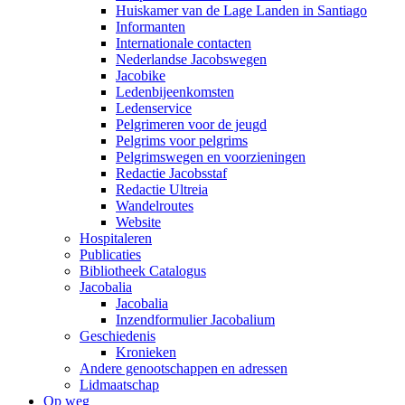
Huiskamer van de Lage Landen in Santiago
Informanten
Internationale contacten
Nederlandse Jacobswegen
Jacobike
Ledenbijeenkomsten
Ledenservice
Pelgrimeren voor de jeugd
Pelgrims voor pelgrims
Pelgrimswegen en voorzieningen
Redactie Jacobsstaf
Redactie Ultreia
Wandelroutes
Website
Hospitaleren
Publicaties
Bibliotheek Catalogus
Jacobalia
Jacobalia
Inzendformulier Jacobalium
Geschiedenis
Kronieken
Andere genootschappen en adressen
Lidmaatschap
Op weg