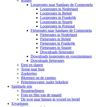
Routes
Looproutes naar Santiago de Compostela
Looproutes in Nederland
Looproutes in België
Looproutes in Frankrijk
Looproutes in Spanje
Looproutes in Portugal
Fietsroutes naar Santiago de Compostela
Fietsroutes in Nederland
Fietsroutes in België
Fietsroutes in Frankrijk
Fietsroutes in Spanje
Downloads fietsroutes
Downloads looproutes en voorzieningen
Downloads fietsroutes
Eten en slapen
Terug naar huis
Zoekertjes
Bloemen op de camino
Pelgrimswegen: nader bekeken
Spirituele reis
Bespiegelingen
Foto en film van de maand
De weg naar binnen in woord en beeld
Ervaringen