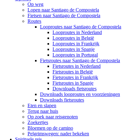
Op weg
Lopen naar Santiago de Compostela
Fietsen naar Santiago de Compostela
Routes
Looproutes naar Santiago de Compostela
Looproutes in Nederland
Looproutes in België
Looproutes in Frankrijk
Looproutes in Spanje
Looproutes in Portugal
Fietsroutes naar Santiago de Compostela
Fietsroutes in Nederland
Fietsroutes in België
Fietsroutes in Frankrijk
Fietsroutes in Spanje
Downloads fietsroutes
Downloads looproutes en voorzieningen
Downloads fietsroutes
Eten en slapen
Terug naar huis
Op zoek naar reisgenoten
Zoekertjes
Bloemen op de camino
Pelgrimswegen: nader bekeken
Spirituele reis