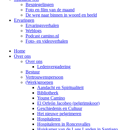
Bespiegelingen
Foto en film van de maand
De weg naar binnen in woord en beeld
Ervaringen
Ervaringsverhalen
Weblogs
Podcast camino.nl
Foto- en videoverhalen
Home
Over ons
Over ons
Ledenvergadering
Bestuur
Vertrouwenspersoon
(Werk)groepen
Aandacht en Spiritualiteit
Bibliotheek
Young Camino
El Orfeón Jacobeo (pelgrimskoor)
Geschiedenis en Cultuur
Het nieuwe pelgrimeren
Hospitaleren
Hospitaleren in Roncesvalles
Huiskamer van de Lage Landen in Santiago