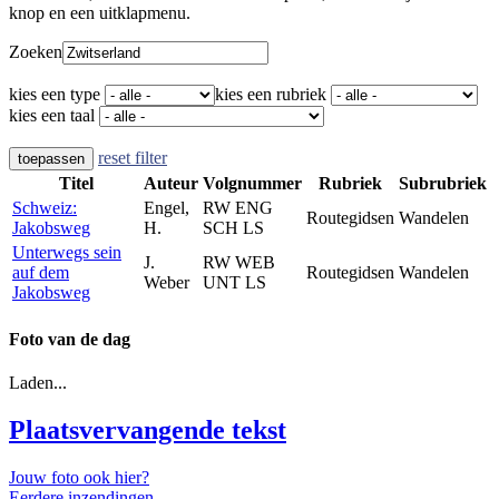
knop en een uitklapmenu.
Zoeken
kies een type
kies een rubriek
kies een taal
reset filter
toepassen
Titel
Auteur
Volgnummer
Rubriek
Subrubriek
Schweiz:
Engel,
RW ENG
Routegidsen
Wandelen
Jakobsweg
H.
SCH LS
Unterwegs sein
J.
RW WEB
auf dem
Routegidsen
Wandelen
Weber
UNT LS
Jakobsweg
Foto van de dag
Laden...
Plaatsvervangende tekst
Jouw foto ook hier?
Eerdere inzendingen.