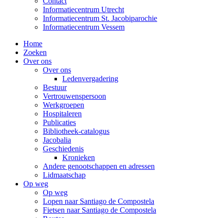
Contact
Informatiecentrum Utrecht
Informatiecentrum St. Jacobiparochie
Informatiecentrum Vessem
Home
Zoeken
Over ons
Over ons
Ledenvergadering
Bestuur
Vertrouwenspersoon
Werkgroepen
Hospitaleren
Publicaties
Bibliotheek-catalogus
Jacobalia
Geschiedenis
Kronieken
Andere genootschappen en adressen
Lidmaatschap
Op weg
Op weg
Lopen naar Santiago de Compostela
Fietsen naar Santiago de Compostela