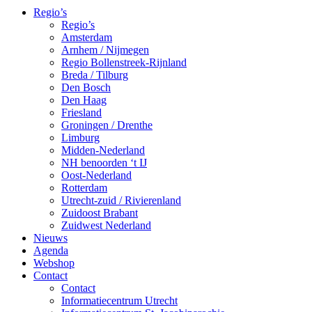
Regio’s
Regio’s
Amsterdam
Arnhem / Nijmegen
Regio Bollenstreek-Rijnland
Breda / Tilburg
Den Bosch
Den Haag
Friesland
Groningen / Drenthe
Limburg
Midden-Nederland
NH benoorden ‘t IJ
Oost-Nederland
Rotterdam
Utrecht-zuid / Rivierenland
Zuidoost Brabant
Zuidwest Nederland
Nieuws
Agenda
Webshop
Contact
Contact
Informatiecentrum Utrecht