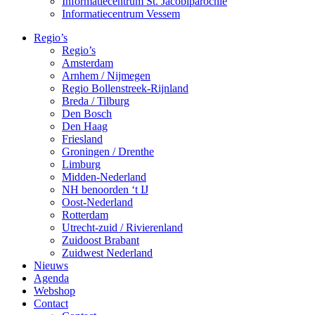
Informatiecentrum St. Jacobiparochie
Informatiecentrum Vessem
Regio’s
Regio’s
Amsterdam
Arnhem / Nijmegen
Regio Bollenstreek-Rijnland
Breda / Tilburg
Den Bosch
Den Haag
Friesland
Groningen / Drenthe
Limburg
Midden-Nederland
NH benoorden ‘t IJ
Oost-Nederland
Rotterdam
Utrecht-zuid / Rivierenland
Zuidoost Brabant
Zuidwest Nederland
Nieuws
Agenda
Webshop
Contact