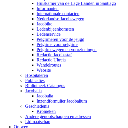
Huiskamer van de Lage Landen in Santiago
Informanten
Internationale contacten
Nederlandse Jacobswegen
Jacobike
Ledenbijeenkomsten
Ledenservice
Pelgrimeren voor de jeugd
Pelgrims voor pelgrims
Pelgrimswegen en voorzieningen
Redactie Jacobsstaf
Redactie Ultreia
Wandelroutes
Website
Hospitaleren
Publicaties
Bibliotheek Catalogus
Jacobalia
Jacobalia
Inzendformulier Jacobalium
Geschiedenis
Kronieken
Andere genootschappen en adressen
Lidmaatschap
Op weg