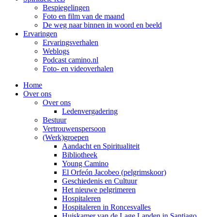
Bespiegelingen
Foto en film van de maand
De weg naar binnen in woord en beeld
Ervaringen
Ervaringsverhalen
Weblogs
Podcast camino.nl
Foto- en videoverhalen
Home
Over ons
Over ons
Ledenvergadering
Bestuur
Vertrouwenspersoon
(Werk)groepen
Aandacht en Spiritualiteit
Bibliotheek
Young Camino
El Orfeón Jacobeo (pelgrimskoor)
Geschiedenis en Cultuur
Het nieuwe pelgrimeren
Hospitaleren
Hospitaleren in Roncesvalles
Huiskamer van de Lage Landen in Santiago