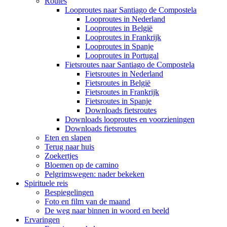
Routes
Looproutes naar Santiago de Compostela
Looproutes in Nederland
Looproutes in België
Looproutes in Frankrijk
Looproutes in Spanje
Looproutes in Portugal
Fietsroutes naar Santiago de Compostela
Fietsroutes in Nederland
Fietsroutes in België
Fietsroutes in Frankrijk
Fietsroutes in Spanje
Downloads fietsroutes
Downloads looproutes en voorzieningen
Downloads fietsroutes
Eten en slapen
Terug naar huis
Zoekertjes
Bloemen op de camino
Pelgrimswegen: nader bekeken
Spirituele reis
Bespiegelingen
Foto en film van de maand
De weg naar binnen in woord en beeld
Ervaringen