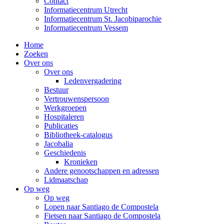
Contact
Informatiecentrum Utrecht
Informatiecentrum St. Jacobiparochie
Informatiecentrum Vessem
Home
Zoeken
Over ons
Over ons
Ledenvergadering
Bestuur
Vertrouwenspersoon
Werkgroepen
Hospitaleren
Publicaties
Bibliotheek-catalogus
Jacobalia
Geschiedenis
Kronieken
Andere genootschappen en adressen
Lidmaatschap
Op weg
Op weg
Lopen naar Santiago de Compostela
Fietsen naar Santiago de Compostela