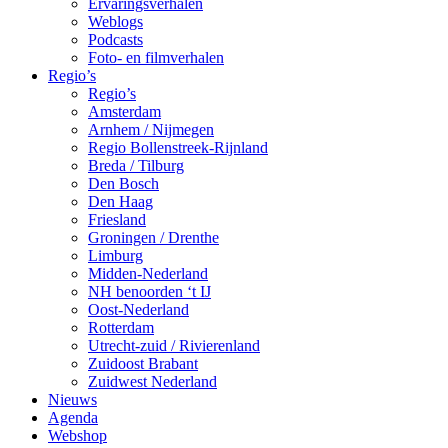
Ervaringsverhalen
Weblogs
Podcasts
Foto- en filmverhalen
Regio’s
Regio’s
Amsterdam
Arnhem / Nijmegen
Regio Bollenstreek-Rijnland
Breda / Tilburg
Den Bosch
Den Haag
Friesland
Groningen / Drenthe
Limburg
Midden-Nederland
NH benoorden ‘t IJ
Oost-Nederland
Rotterdam
Utrecht-zuid / Rivierenland
Zuidoost Brabant
Zuidwest Nederland
Nieuws
Agenda
Webshop