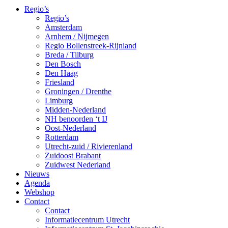
Regio’s
Regio’s
Amsterdam
Arnhem / Nijmegen
Regio Bollenstreek-Rijnland
Breda / Tilburg
Den Bosch
Den Haag
Friesland
Groningen / Drenthe
Limburg
Midden-Nederland
NH benoorden ‘t IJ
Oost-Nederland
Rotterdam
Utrecht-zuid / Rivierenland
Zuidoost Brabant
Zuidwest Nederland
Nieuws
Agenda
Webshop
Contact
Contact
Informatiecentrum Utrecht