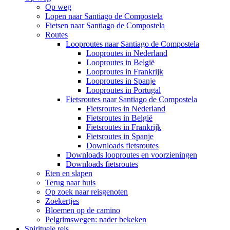
Op weg
Lopen naar Santiago de Compostela
Fietsen naar Santiago de Compostela
Routes
Looproutes naar Santiago de Compostela
Looproutes in Nederland
Looproutes in België
Looproutes in Frankrijk
Looproutes in Spanje
Looproutes in Portugal
Fietsroutes naar Santiago de Compostela
Fietsroutes in Nederland
Fietsroutes in België
Fietsroutes in Frankrijk
Fietsroutes in Spanje
Downloads fietsroutes
Downloads looproutes en voorzieningen
Downloads fietsroutes
Eten en slapen
Terug naar huis
Op zoek naar reisgenoten
Zoekertjes
Bloemen op de camino
Pelgrimswegen: nader bekeken
Spirituele reis