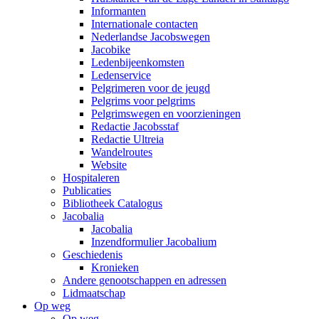
Informanten
Internationale contacten
Nederlandse Jacobswegen
Jacobike
Ledenbijeenkomsten
Ledenservice
Pelgrimeren voor de jeugd
Pelgrims voor pelgrims
Pelgrimswegen en voorzieningen
Redactie Jacobsstaf
Redactie Ultreia
Wandelroutes
Website
Hospitaleren
Publicaties
Bibliotheek Catalogus
Jacobalia
Jacobalia
Inzendformulier Jacobalium
Geschiedenis
Kronieken
Andere genootschappen en adressen
Lidmaatschap
Op weg
Op weg