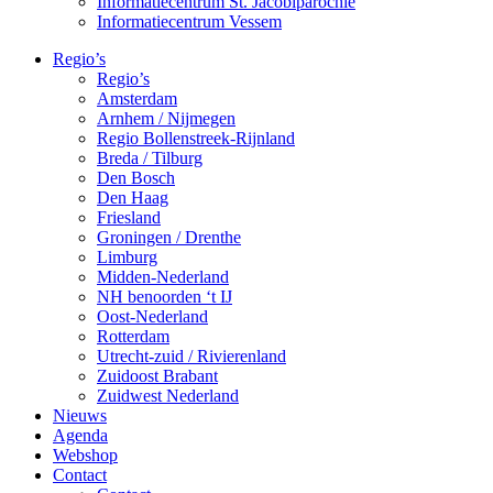
Informatiecentrum St. Jacobiparochie
Informatiecentrum Vessem
Regio’s
Regio’s
Amsterdam
Arnhem / Nijmegen
Regio Bollenstreek-Rijnland
Breda / Tilburg
Den Bosch
Den Haag
Friesland
Groningen / Drenthe
Limburg
Midden-Nederland
NH benoorden ‘t IJ
Oost-Nederland
Rotterdam
Utrecht-zuid / Rivierenland
Zuidoost Brabant
Zuidwest Nederland
Nieuws
Agenda
Webshop
Contact