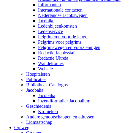
Informanten
Internationale contacten
Nederlandse Jacobswegen
Jacobike
Ledenbijeenkomsten
Ledenservice
Pelgrimeren voor de jeugd
Pelgrims voor pelgrims
Pelgrimswegen en voorzieningen
Redactie Jacobsstaf
Redactie Ultreia
Wandelroutes
Website
Hospitaleren
Publicaties
Bibliotheek Catalogus
Jacobalia
Jacobalia
Inzendformulier Jacobalium
Geschiedenis
Kronieken
Andere genootschappen en adressen
Lidmaatschap
Op weg
Op weg