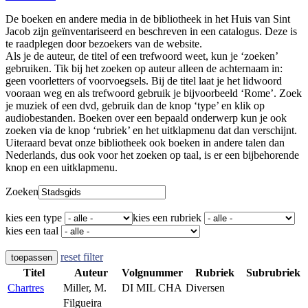
De boeken en andere media in de bibliotheek in het Huis van Sint
Jacob zijn geïnventariseerd en beschreven in een catalogus. Deze is
te raadplegen door bezoekers van de website.
Als je de auteur, de titel of een trefwoord weet, kun je ‘zoeken’
gebruiken. Tik bij het zoeken op auteur alleen de achternaam in:
geen voorletters of voorvoegsels. Bij de titel laat je het lidwoord
vooraan weg en als trefwoord gebruik je bijvoorbeeld ‘Rome’. Zoek
je muziek of een dvd, gebruik dan de knop ‘type’ en klik op
audiobestanden. Boeken over een bepaald onderwerp kun je ook
zoeken via de knop ‘rubriek’ en het uitklapmenu dat dan verschijnt.
Uiteraard bevat onze bibliotheek ook boeken in andere talen dan
Nederlands, dus ook voor het zoeken op taal, is er een bijbehorende
knop en een uitklapmenu.
Zoeken
kies een type
kies een rubriek
kies een taal
reset filter
toepassen
Titel
Auteur
Volgnummer
Rubriek
Subrubriek
Chartres
Miller, M.
DI MIL CHA
Diversen
Filgueira