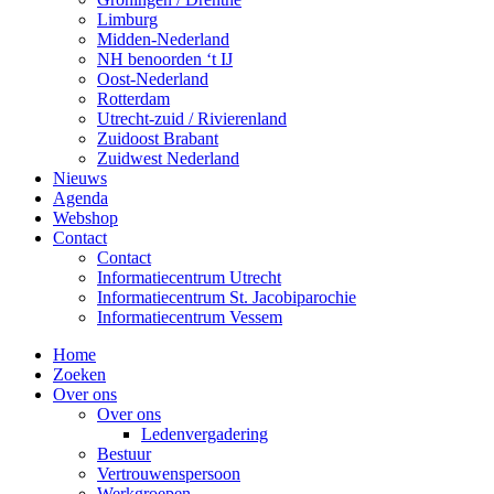
Limburg
Midden-Nederland
NH benoorden ‘t IJ
Oost-Nederland
Rotterdam
Utrecht-zuid / Rivierenland
Zuidoost Brabant
Zuidwest Nederland
Nieuws
Agenda
Webshop
Contact
Contact
Informatiecentrum Utrecht
Informatiecentrum St. Jacobiparochie
Informatiecentrum Vessem
Home
Zoeken
Over ons
Over ons
Ledenvergadering
Bestuur
Vertrouwenspersoon
Werkgroepen