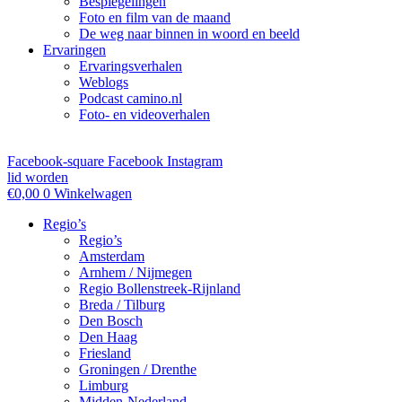
Bespiegelingen
Foto en film van de maand
De weg naar binnen in woord en beeld
Ervaringen
Ervaringsverhalen
Weblogs
Podcast camino.nl
Foto- en videoverhalen
Facebook-square
Facebook
Instagram
lid worden
€
0,00
0
Winkelwagen
Regio’s
Regio’s
Amsterdam
Arnhem / Nijmegen
Regio Bollenstreek-Rijnland
Breda / Tilburg
Den Bosch
Den Haag
Friesland
Groningen / Drenthe
Limburg
Midden-Nederland