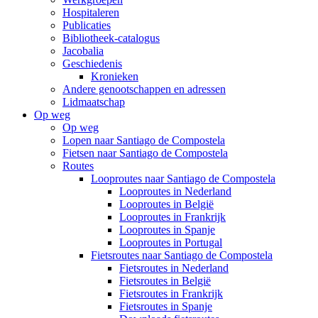
Hospitaleren
Publicaties
Bibliotheek-catalogus
Jacobalia
Geschiedenis
Kronieken
Andere genootschappen en adressen
Lidmaatschap
Op weg
Op weg
Lopen naar Santiago de Compostela
Fietsen naar Santiago de Compostela
Routes
Looproutes naar Santiago de Compostela
Looproutes in Nederland
Looproutes in België
Looproutes in Frankrijk
Looproutes in Spanje
Looproutes in Portugal
Fietsroutes naar Santiago de Compostela
Fietsroutes in Nederland
Fietsroutes in België
Fietsroutes in Frankrijk
Fietsroutes in Spanje