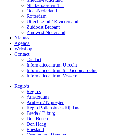
NH benoorden ‘t IJ
Oost-Nederland
Rotterdam
Utrecht-zuid / Rivierenland
Zuidoost Brabant
Zuidwest Nederland
Nieuws
Agenda
Webshop
Contact
Contact
Informatiecentrum Utrecht
Informatiecentrum St. Jacobiparochie
Informatiecentrum Vessem
Regio’s
Regio’s
Amsterdam
Arnhem / Nijmegen
Regio Bollenstreek-Rijnland
Breda / Tilburg
Den Bosch
Den Haag
Friesland
Groningen / Drenthe