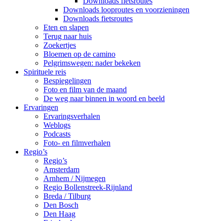
Downloads fietsroutes
Downloads looproutes en voorzieningen
Downloads fietsroutes
Eten en slapen
Terug naar huis
Zoekertjes
Bloemen op de camino
Pelgrimswegen: nader bekeken
Spirituele reis
Bespiegelingen
Foto en film van de maand
De weg naar binnen in woord en beeld
Ervaringen
Ervaringsverhalen
Weblogs
Podcasts
Foto- en filmverhalen
Regio’s
Regio’s
Amsterdam
Arnhem / Nijmegen
Regio Bollenstreek-Rijnland
Breda / Tilburg
Den Bosch
Den Haag