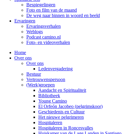
Bespiegelingen
Foto en film van de maand
De weg naar binnen in woord en beeld
Ervaringen
Ervaringsverhalen
Weblogs
Podcast camino.nl
Foto- en videoverhalen
Home
Over ons
Over ons
Ledenvergadering
Bestuur
Vertrouwenspersoon
(Werk)groepen
Aandacht en Spiritualiteit
Bibliotheek
Young Camino
El Orfeón Jacobeo (pelgrimskoor)
Geschiedenis en Cultuur
Het nieuwe pelgrimeren
Hospitaleren
Hospitaleren in Roncesvalles
Huiskamer van de Lage Landen in Santiago