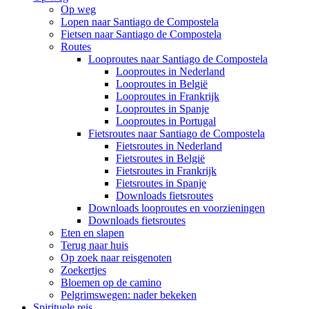
Op weg
Lopen naar Santiago de Compostela
Fietsen naar Santiago de Compostela
Routes
Looproutes naar Santiago de Compostela
Looproutes in Nederland
Looproutes in België
Looproutes in Frankrijk
Looproutes in Spanje
Looproutes in Portugal
Fietsroutes naar Santiago de Compostela
Fietsroutes in Nederland
Fietsroutes in België
Fietsroutes in Frankrijk
Fietsroutes in Spanje
Downloads fietsroutes
Downloads looproutes en voorzieningen
Downloads fietsroutes
Eten en slapen
Terug naar huis
Op zoek naar reisgenoten
Zoekertjes
Bloemen op de camino
Pelgrimswegen: nader bekeken
Spirituele reis