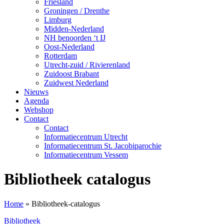
Friesland
Groningen / Drenthe
Limburg
Midden-Nederland
NH benoorden ‘t IJ
Oost-Nederland
Rotterdam
Utrecht-zuid / Rivierenland
Zuidoost Brabant
Zuidwest Nederland
Nieuws
Agenda
Webshop
Contact
Contact
Informatiecentrum Utrecht
Informatiecentrum St. Jacobiparochie
Informatiecentrum Vessem
Bibliotheek catalogus
Home
»
Bibliotheek-catalogus
Bibliotheek