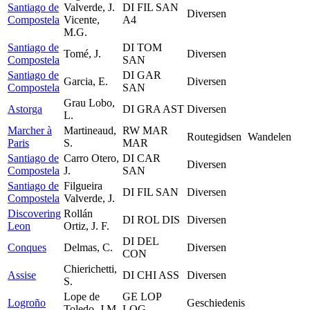
Santiago de
Valverde, J.
DI FIL SAN
Diversen
Compostela
Vicente,
A4
M.G.
Santiago de
DI TOM
Tomé, J.
Diversen
Compostela
SAN
Santiago de
DI GAR
Garcia, E.
Diversen
Compostela
SAN
Grau Lobo,
Astorga
DI GRA AST
Diversen
L.
Marcher à
Martineaud,
RW MAR
Routegidsen
Wandelen
Paris
S.
MAR
Santiago de
Carro Otero,
DI CAR
Diversen
Compostela
J.
SAN
Santiago de
Filgueira
DI FIL SAN
Diversen
Compostela
Valverde, J.
Discovering
Rollán
DI ROL DIS
Diversen
Leon
Ortiz, J. F.
DI DEL
Conques
Delmas, C.
Diversen
CON
Chierichetti,
Assise
DI CHI ASS
Diversen
S.
Lope de
GE LOP
Logroño
Geschiedenis
Toledo, J.M.
LOG