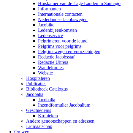
Huiskamer van de Lage Landen in Santiago
Informanten
Internationale contacten
Nederlandse Jacobswegen
Jacobike
Ledenbijeenkomsten
Ledenservice
Pelgrimeren voor de jeugd
Pelgrims voor pelgrims
Pelgrimswegen en voorzieningen
Redactie Jacobsstaf
Redactie Ultreia
Wandelroutes
Website
Hospitaleren
Publicaties
Bibliotheek Catalogus
Jacobalia
Jacobalia
Inzendformulier Jacobalium
Geschiedenis
Kronieken
Andere genootschappen en adressen
Lidmaatschap
Op weg