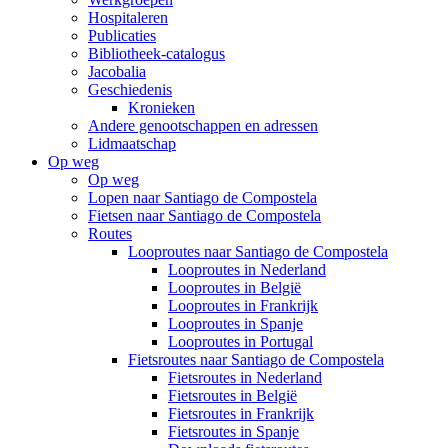
Hospitaleren
Publicaties
Bibliotheek-catalogus
Jacobalia
Geschiedenis
Kronieken
Andere genootschappen en adressen
Lidmaatschap
Op weg
Op weg
Lopen naar Santiago de Compostela
Fietsen naar Santiago de Compostela
Routes
Looproutes naar Santiago de Compostela
Looproutes in Nederland
Looproutes in België
Looproutes in Frankrijk
Looproutes in Spanje
Looproutes in Portugal
Fietsroutes naar Santiago de Compostela
Fietsroutes in Nederland
Fietsroutes in België
Fietsroutes in Frankrijk
Fietsroutes in Spanje