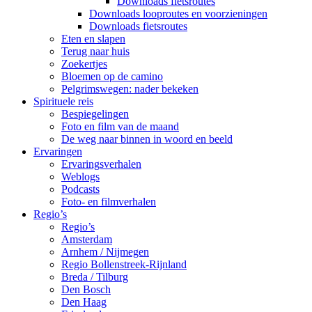
Downloads fietsroutes
Downloads looproutes en voorzieningen
Downloads fietsroutes
Eten en slapen
Terug naar huis
Zoekertjes
Bloemen op de camino
Pelgrimswegen: nader bekeken
Spirituele reis
Bespiegelingen
Foto en film van de maand
De weg naar binnen in woord en beeld
Ervaringen
Ervaringsverhalen
Weblogs
Podcasts
Foto- en filmverhalen
Regio’s
Regio’s
Amsterdam
Arnhem / Nijmegen
Regio Bollenstreek-Rijnland
Breda / Tilburg
Den Bosch
Den Haag