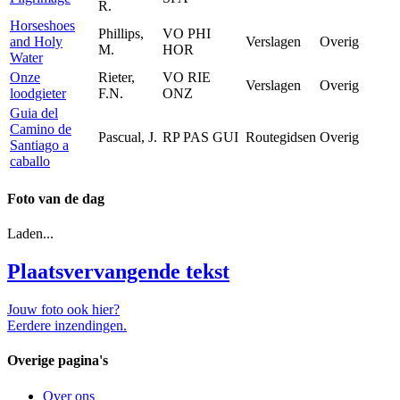
R.
Horseshoes
Phillips,
VO PHI
and Holy
Verslagen
Overig
M.
HOR
Water
Onze
Rieter,
VO RIE
Verslagen
Overig
loodgieter
F.N.
ONZ
Guia del
Camino de
Pascual, J.
RP PAS GUI
Routegidsen
Overig
Santiago a
caballo
Foto van de dag
Laden...
Plaatsvervangende tekst
Jouw foto ook hier?
Eerdere inzendingen.
Overige pagina's
Over ons