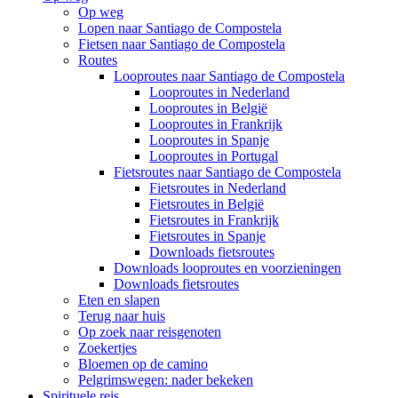
Op weg
Lopen naar Santiago de Compostela
Fietsen naar Santiago de Compostela
Routes
Looproutes naar Santiago de Compostela
Looproutes in Nederland
Looproutes in België
Looproutes in Frankrijk
Looproutes in Spanje
Looproutes in Portugal
Fietsroutes naar Santiago de Compostela
Fietsroutes in Nederland
Fietsroutes in België
Fietsroutes in Frankrijk
Fietsroutes in Spanje
Downloads fietsroutes
Downloads looproutes en voorzieningen
Downloads fietsroutes
Eten en slapen
Terug naar huis
Op zoek naar reisgenoten
Zoekertjes
Bloemen op de camino
Pelgrimswegen: nader bekeken
Spirituele reis