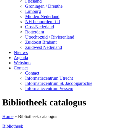
Friesland
Groningen / Drenthe
Limburg
Midden-Nederland
NH benoorden ‘t IJ
Oost-Nederland
Rotterdam
Utrecht-zuid / Rivierenland
Zuidoost Brabant
Zuidwest Nederland
Nieuws
Agenda
Webshop
Contact
Contact
Informatiecentrum Utrecht
Informatiecentrum St. Jacobiparochie
Informatiecentrum Vessem
Bibliotheek catalogus
Home
»
Bibliotheek-catalogus
Bibliotheek