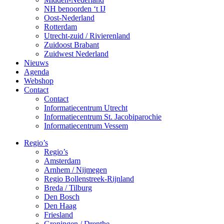
NH benoorden ‘t IJ
Oost-Nederland
Rotterdam
Utrecht-zuid / Rivierenland
Zuidoost Brabant
Zuidwest Nederland
Nieuws
Agenda
Webshop
Contact
Contact
Informatiecentrum Utrecht
Informatiecentrum St. Jacobiparochie
Informatiecentrum Vessem
Regio’s
Regio’s
Amsterdam
Arnhem / Nijmegen
Regio Bollenstreek-Rijnland
Breda / Tilburg
Den Bosch
Den Haag
Friesland
Groningen / Drenthe