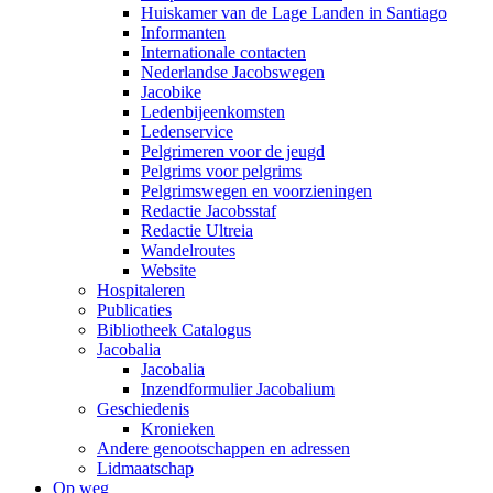
Huiskamer van de Lage Landen in Santiago
Informanten
Internationale contacten
Nederlandse Jacobswegen
Jacobike
Ledenbijeenkomsten
Ledenservice
Pelgrimeren voor de jeugd
Pelgrims voor pelgrims
Pelgrimswegen en voorzieningen
Redactie Jacobsstaf
Redactie Ultreia
Wandelroutes
Website
Hospitaleren
Publicaties
Bibliotheek Catalogus
Jacobalia
Jacobalia
Inzendformulier Jacobalium
Geschiedenis
Kronieken
Andere genootschappen en adressen
Lidmaatschap
Op weg