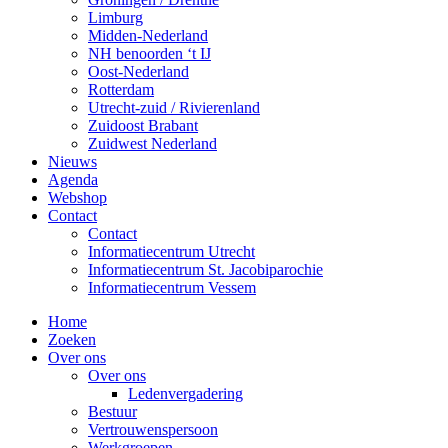
Limburg
Midden-Nederland
NH benoorden ‘t IJ
Oost-Nederland
Rotterdam
Utrecht-zuid / Rivierenland
Zuidoost Brabant
Zuidwest Nederland
Nieuws
Agenda
Webshop
Contact
Contact
Informatiecentrum Utrecht
Informatiecentrum St. Jacobiparochie
Informatiecentrum Vessem
Home
Zoeken
Over ons
Over ons
Ledenvergadering
Bestuur
Vertrouwenspersoon
Werkgroepen