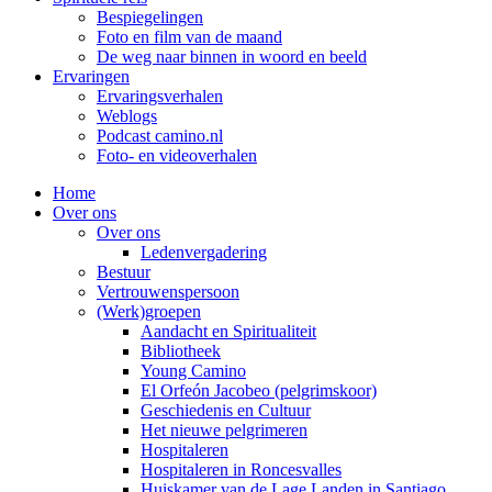
Bespiegelingen
Foto en film van de maand
De weg naar binnen in woord en beeld
Ervaringen
Ervaringsverhalen
Weblogs
Podcast camino.nl
Foto- en videoverhalen
Home
Over ons
Over ons
Ledenvergadering
Bestuur
Vertrouwenspersoon
(Werk)groepen
Aandacht en Spiritualiteit
Bibliotheek
Young Camino
El Orfeón Jacobeo (pelgrimskoor)
Geschiedenis en Cultuur
Het nieuwe pelgrimeren
Hospitaleren
Hospitaleren in Roncesvalles
Huiskamer van de Lage Landen in Santiago