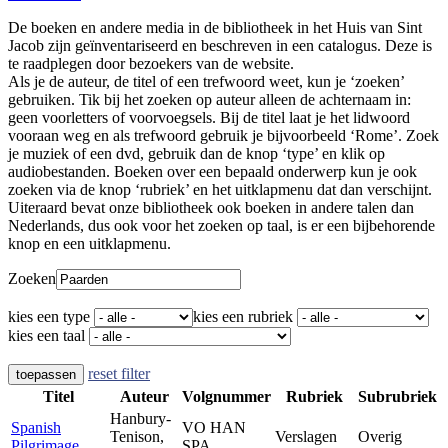
De boeken en andere media in de bibliotheek in het Huis van Sint
Jacob zijn geïnventariseerd en beschreven in een catalogus. Deze is
te raadplegen door bezoekers van de website.
Als je de auteur, de titel of een trefwoord weet, kun je ‘zoeken’
gebruiken. Tik bij het zoeken op auteur alleen de achternaam in:
geen voorletters of voorvoegsels. Bij de titel laat je het lidwoord
vooraan weg en als trefwoord gebruik je bijvoorbeeld ‘Rome’. Zoek
je muziek of een dvd, gebruik dan de knop ‘type’ en klik op
audiobestanden. Boeken over een bepaald onderwerp kun je ook
zoeken via de knop ‘rubriek’ en het uitklapmenu dat dan verschijnt.
Uiteraard bevat onze bibliotheek ook boeken in andere talen dan
Nederlands, dus ook voor het zoeken op taal, is er een bijbehorende
knop en een uitklapmenu.
Zoeken
kies een type
kies een rubriek
kies een taal
reset filter
toepassen
Titel
Auteur
Volgnummer
Rubriek
Subrubriek
Hanbury-
Spanish
VO HAN
Tenison,
Verslagen
Overig
Pilgrimage
SPA