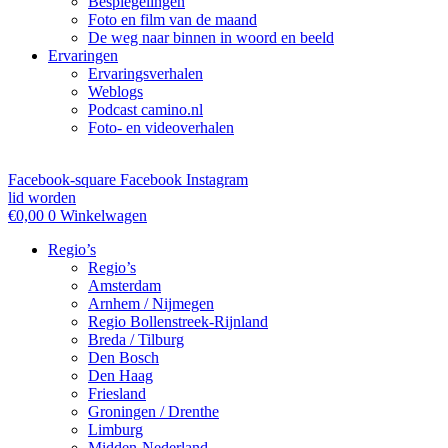
Bespiegelingen
Foto en film van de maand
De weg naar binnen in woord en beeld
Ervaringen
Ervaringsverhalen
Weblogs
Podcast camino.nl
Foto- en videoverhalen
Facebook-square
Facebook
Instagram
lid worden
€
0,00
0
Winkelwagen
Regio’s
Regio’s
Amsterdam
Arnhem / Nijmegen
Regio Bollenstreek-Rijnland
Breda / Tilburg
Den Bosch
Den Haag
Friesland
Groningen / Drenthe
Limburg
Midden-Nederland