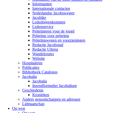
Informanten
Internationale contacten
Nederlandse Jacobswegen
Jacobike
Ledenbijeenkomsten
Ledenservice
Pelgrimeren voor de jeugd
Pelgrims voor pelgrims
Pelgrimswegen en voorzieningen
Redactie Jacobsstaf
Redactie Ultreia
Wandelroutes
Website
Hospitaleren
Publicaties
Bibliotheek Catalogus
Jacobalia
Jacobalia
Inzendformulier Jacobalium
Geschiedenis
Kronieken
Andere genootschappen en adressen
Lidmaatschap
Op weg
Op weg