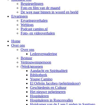
Bespiegelingen
Foto en film van de maand
De weg naar binnen in woord en beeld
Ervaringen
Ervaringsverhalen
Weblogs
Podcast camino.nl
Foto- en videoverhalen
Home
Over ons
Over ons
Ledenvergadering
Bestuur
Vertrouwenspersoon
(Werk)groepen
Aandacht en Spiritualiteit
Bibliotheek
Young Camino
El Orfeón Jacobeo (pelgrimskoor)
Geschiedenis en Cultuur
Het nieuwe pelgrimeren
Hospitaleren
Hospitaleren in Roncesvalles
Huiskamer van de Lage Landen in Santiago