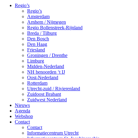
Regio’s
Regio’s
Amsterdam
Arnhem / Nijmegen
Regio Bollenstreek-Rijnland
Breda / Tilburg
Den Bosch
Den Haag
Friesland
Groningen / Drenthe
Limburg
Midden-Nederland
NH benoorden ‘t IJ
Oost-Nederland
Rotterdam
Utrecht-zuid / Rivierenland
Zuidoost Brabant
Zuidwest Nederland
Nieuws
Agenda
Webshop
Contact
Contact
Informatiecentrum Utrecht