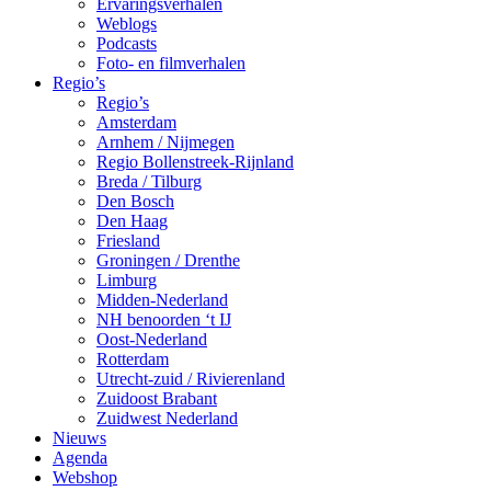
Ervaringsverhalen
Weblogs
Podcasts
Foto- en filmverhalen
Regio’s
Regio’s
Amsterdam
Arnhem / Nijmegen
Regio Bollenstreek-Rijnland
Breda / Tilburg
Den Bosch
Den Haag
Friesland
Groningen / Drenthe
Limburg
Midden-Nederland
NH benoorden ‘t IJ
Oost-Nederland
Rotterdam
Utrecht-zuid / Rivierenland
Zuidoost Brabant
Zuidwest Nederland
Nieuws
Agenda
Webshop