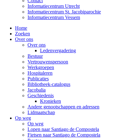
Contact
Informatiecentrum Utrecht
Informatiecentrum St. Jacobiparochie
Informatiecentrum Vessem
Home
Zoeken
Over ons
Over ons
Ledenvergadering
Bestuur
Vertrouwenspersoon
Werkgroepen
Hospitaleren
Publicaties
Bibliotheek-catalogus
Jacobalia
Geschiedenis
Kronieken
Andere genootschappen en adressen
Lidmaatschap
Op weg
Op weg
Lopen naar Santiago de Compostela
Fietsen naar Santiago de Compostela