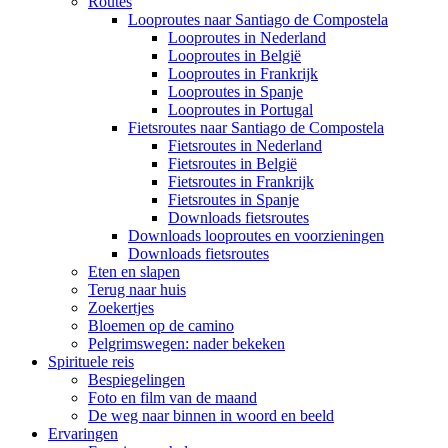
Routes
Looproutes naar Santiago de Compostela
Looproutes in Nederland
Looproutes in België
Looproutes in Frankrijk
Looproutes in Spanje
Looproutes in Portugal
Fietsroutes naar Santiago de Compostela
Fietsroutes in Nederland
Fietsroutes in België
Fietsroutes in Frankrijk
Fietsroutes in Spanje
Downloads fietsroutes
Downloads looproutes en voorzieningen
Downloads fietsroutes
Eten en slapen
Terug naar huis
Zoekertjes
Bloemen op de camino
Pelgrimswegen: nader bekeken
Spirituele reis
Bespiegelingen
Foto en film van de maand
De weg naar binnen in woord en beeld
Ervaringen