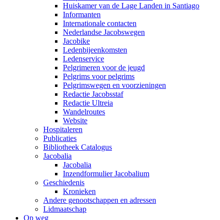
Huiskamer van de Lage Landen in Santiago
Informanten
Internationale contacten
Nederlandse Jacobswegen
Jacobike
Ledenbijeenkomsten
Ledenservice
Pelgrimeren voor de jeugd
Pelgrims voor pelgrims
Pelgrimswegen en voorzieningen
Redactie Jacobsstaf
Redactie Ultreia
Wandelroutes
Website
Hospitaleren
Publicaties
Bibliotheek Catalogus
Jacobalia
Jacobalia
Inzendformulier Jacobalium
Geschiedenis
Kronieken
Andere genootschappen en adressen
Lidmaatschap
Op weg