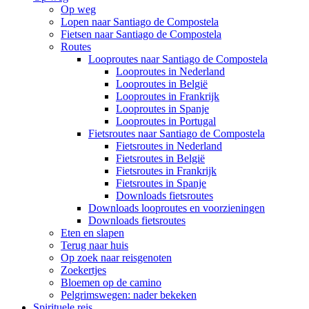
Op weg
Lopen naar Santiago de Compostela
Fietsen naar Santiago de Compostela
Routes
Looproutes naar Santiago de Compostela
Looproutes in Nederland
Looproutes in België
Looproutes in Frankrijk
Looproutes in Spanje
Looproutes in Portugal
Fietsroutes naar Santiago de Compostela
Fietsroutes in Nederland
Fietsroutes in België
Fietsroutes in Frankrijk
Fietsroutes in Spanje
Downloads fietsroutes
Downloads looproutes en voorzieningen
Downloads fietsroutes
Eten en slapen
Terug naar huis
Op zoek naar reisgenoten
Zoekertjes
Bloemen op de camino
Pelgrimswegen: nader bekeken
Spirituele reis