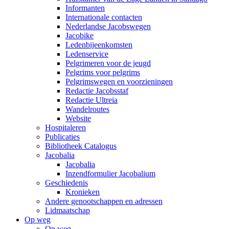
Informanten
Internationale contacten
Nederlandse Jacobswegen
Jacobike
Ledenbijeenkomsten
Ledenservice
Pelgrimeren voor de jeugd
Pelgrims voor pelgrims
Pelgrimswegen en voorzieningen
Redactie Jacobsstaf
Redactie Ultreia
Wandelroutes
Website
Hospitaleren
Publicaties
Bibliotheek Catalogus
Jacobalia
Jacobalia
Inzendformulier Jacobalium
Geschiedenis
Kronieken
Andere genootschappen en adressen
Lidmaatschap
Op weg
Op weg