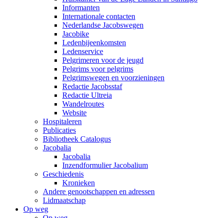
Informanten
Internationale contacten
Nederlandse Jacobswegen
Jacobike
Ledenbijeenkomsten
Ledenservice
Pelgrimeren voor de jeugd
Pelgrims voor pelgrims
Pelgrimswegen en voorzieningen
Redactie Jacobsstaf
Redactie Ultreia
Wandelroutes
Website
Hospitaleren
Publicaties
Bibliotheek Catalogus
Jacobalia
Jacobalia
Inzendformulier Jacobalium
Geschiedenis
Kronieken
Andere genootschappen en adressen
Lidmaatschap
Op weg
Op weg