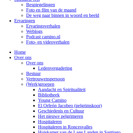
Bespiegelingen
Foto en film van de maand
De weg naar binnen in woord en beeld
Ervaringen
Ervaringsverhalen
Weblogs
Podcast camino.nl
Foto- en videoverhalen
Home
Over ons
Over ons
Ledenvergadering
Bestuur
Vertrouwenspersoon
(Werk)groepen
Aandacht en Spiritualiteit
Bibliotheek
Young Camino
El Orfeón Jacobeo (pelgrimskoor)
Geschiedenis en Cultuur
Het nieuwe pelgrimeren
Hospitaleren
Hospitaleren in Roncesvalles
Huiskamer van de Lage Landen in Santiago