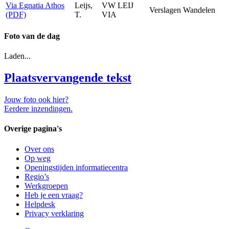
Via Egnatia Athos
Leijs,
VW LEIJ
Verslagen
Wandelen
(PDF)
T.
VIA
Foto van de dag
Laden...
Plaatsvervangende tekst
Jouw foto ook hier?
Eerdere inzendingen.
Overige pagina's
Over ons
Op weg
Openingstijden informatiecentra
Regio’s
Werkgroepen
Heb je een vraag?
Helpdesk
Privacy verklaring