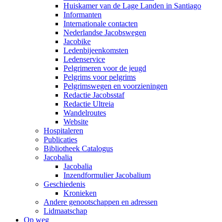
Huiskamer van de Lage Landen in Santiago
Informanten
Internationale contacten
Nederlandse Jacobswegen
Jacobike
Ledenbijeenkomsten
Ledenservice
Pelgrimeren voor de jeugd
Pelgrims voor pelgrims
Pelgrimswegen en voorzieningen
Redactie Jacobsstaf
Redactie Ultreia
Wandelroutes
Website
Hospitaleren
Publicaties
Bibliotheek Catalogus
Jacobalia
Jacobalia
Inzendformulier Jacobalium
Geschiedenis
Kronieken
Andere genootschappen en adressen
Lidmaatschap
Op weg