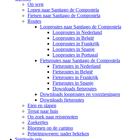
Op weg
Lopen naar Santiago de Compostela
Fietsen naar Santiago de Compostela
Routes
Looproutes naar Santiago de Compostela
Looproutes in Nederland
Looproutes in België
Looproutes in Frankrijk
Looproutes in Spanje
Looproutes in Portugal
Fietsroutes naar Santiago de Compostela
Fietsroutes in Nederland
Fietsroutes in België
Fietsroutes in Frankrijk
Fietsroutes in Spanje
Downloads fietsroutes
Downloads looproutes en voorzieningen
Downloads fietsroutes
Eten en slapen
Terug naar huis
Op zoek naar reisgenoten
Zoekertjes
Bloemen op de camino
Pelgrimswegen: nader bekeken
Spirituele reis