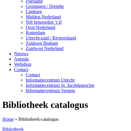
Friesland
Groningen / Drenthe
Limburg
Midden-Nederland
NH benoorden ‘t IJ
Oost-Nederland
Rotterdam
Utrecht-zuid / Rivierenland
Zuidoost Brabant
Zuidwest Nederland
Nieuws
Agenda
Webshop
Contact
Contact
Informatiecentrum Utrecht
Informatiecentrum St. Jacobiparochie
Informatiecentrum Vessem
Bibliotheek catalogus
Home
»
Bibliotheek-catalogus
Bibliotheek