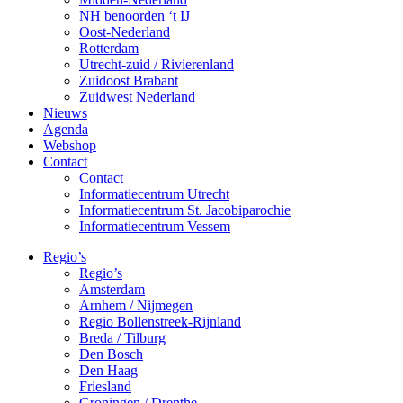
NH benoorden ‘t IJ
Oost-Nederland
Rotterdam
Utrecht-zuid / Rivierenland
Zuidoost Brabant
Zuidwest Nederland
Nieuws
Agenda
Webshop
Contact
Contact
Informatiecentrum Utrecht
Informatiecentrum St. Jacobiparochie
Informatiecentrum Vessem
Regio’s
Regio’s
Amsterdam
Arnhem / Nijmegen
Regio Bollenstreek-Rijnland
Breda / Tilburg
Den Bosch
Den Haag
Friesland
Groningen / Drenthe