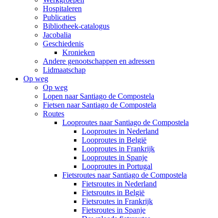
Hospitaleren
Publicaties
Bibliotheek-catalogus
Jacobalia
Geschiedenis
Kronieken
Andere genootschappen en adressen
Lidmaatschap
Op weg
Op weg
Lopen naar Santiago de Compostela
Fietsen naar Santiago de Compostela
Routes
Looproutes naar Santiago de Compostela
Looproutes in Nederland
Looproutes in België
Looproutes in Frankrijk
Looproutes in Spanje
Looproutes in Portugal
Fietsroutes naar Santiago de Compostela
Fietsroutes in Nederland
Fietsroutes in België
Fietsroutes in Frankrijk
Fietsroutes in Spanje