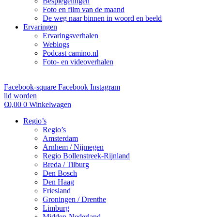
Bespiegelingen
Foto en film van de maand
De weg naar binnen in woord en beeld
Ervaringen
Ervaringsverhalen
Weblogs
Podcast camino.nl
Foto- en videoverhalen
Facebook-square
Facebook
Instagram
lid worden
€
0,00
0
Winkelwagen
Regio’s
Regio’s
Amsterdam
Arnhem / Nijmegen
Regio Bollenstreek-Rijnland
Breda / Tilburg
Den Bosch
Den Haag
Friesland
Groningen / Drenthe
Limburg
Midden-Nederland