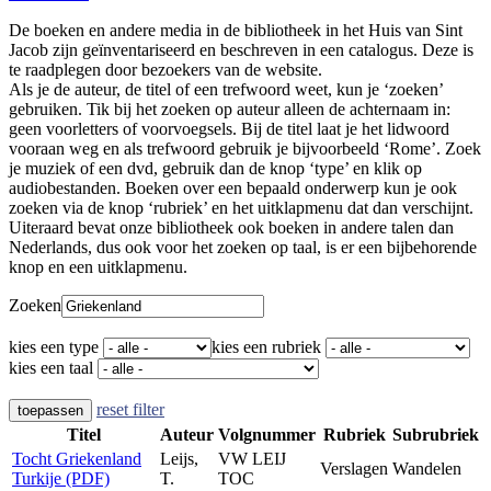
De boeken en andere media in de bibliotheek in het Huis van Sint
Jacob zijn geïnventariseerd en beschreven in een catalogus. Deze is
te raadplegen door bezoekers van de website.
Als je de auteur, de titel of een trefwoord weet, kun je ‘zoeken’
gebruiken. Tik bij het zoeken op auteur alleen de achternaam in:
geen voorletters of voorvoegsels. Bij de titel laat je het lidwoord
vooraan weg en als trefwoord gebruik je bijvoorbeeld ‘Rome’. Zoek
je muziek of een dvd, gebruik dan de knop ‘type’ en klik op
audiobestanden. Boeken over een bepaald onderwerp kun je ook
zoeken via de knop ‘rubriek’ en het uitklapmenu dat dan verschijnt.
Uiteraard bevat onze bibliotheek ook boeken in andere talen dan
Nederlands, dus ook voor het zoeken op taal, is er een bijbehorende
knop en een uitklapmenu.
Zoeken
kies een type
kies een rubriek
kies een taal
reset filter
toepassen
Titel
Auteur
Volgnummer
Rubriek
Subrubriek
Tocht Griekenland
Leijs,
VW LEIJ
Verslagen
Wandelen
Turkije (PDF)
T.
TOC