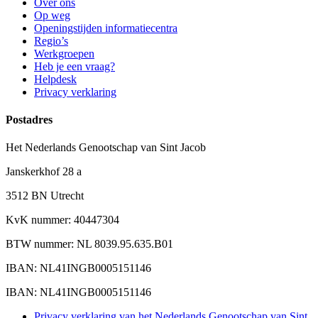
Over ons
Op weg
Openingstijden informatiecentra
Regio’s
Werkgroepen
Heb je een vraag?
Helpdesk
Privacy verklaring
Postadres
Het Nederlands Genootschap van Sint Jacob
Janskerkhof 28 a
3512 BN Utrecht
KvK nummer: 40447304
BTW nummer: NL 8039.95.635.B01
IBAN: NL41INGB0005151146
IBAN: NL41INGB0005151146
Privacy verklaring van het Nederlands Genootschap van Sint