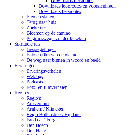
Downloads fietsroutes
Downloads looproutes en voorzieningen
Downloads fietsroutes
Eten en slapen
Terug naar huis
Zoekertjes
Bloemen op de camino
Pelgrimswegen: nader bekeken
Spirituele reis
Bespiegelingen
Foto en film van de maand
De weg naar binnen in woord en beeld
Ervaringen
Ervaringsverhalen
Weblogs
Podcasts
Foto- en filmverhalen
Regio’s
Regio’s
Amsterdam
Arnhem / Nijmegen
Regio Bollenstreek-Rijnland
Breda / Tilburg
Den Bosch
Den Haag