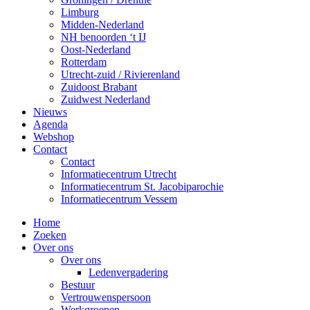
Limburg
Midden-Nederland
NH benoorden ‘t IJ
Oost-Nederland
Rotterdam
Utrecht-zuid / Rivierenland
Zuidoost Brabant
Zuidwest Nederland
Nieuws
Agenda
Webshop
Contact
Contact
Informatiecentrum Utrecht
Informatiecentrum St. Jacobiparochie
Informatiecentrum Vessem
Home
Zoeken
Over ons
Over ons
Ledenvergadering
Bestuur
Vertrouwenspersoon
Werkgroepen