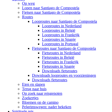
Op weg
Lopen naar Santiago de Compostela
Fietsen naar Santiago de Compostela
Routes
Looproutes naar Santiago de Compostela
Looproutes in Nederland
Looproutes in België
Looproutes in Frankrijk
Looproutes in Spanje
Looproutes in Portugal
Fietsroutes naar Santiago de Compostela
Fietsroutes in Nederland
Fietsroutes in België
Fietsroutes in Frankrijk
Fietsroutes in Spanje
Downloads fietsroutes
Downloads looproutes en voorzieningen
Downloads fietsroutes
Eten en slapen
Terug naar huis
Op zoek naar reisgenoten
Zoekertjes
Bloemen op de camino
Pelgrimswegen: nader bekeken
Spirituele reis