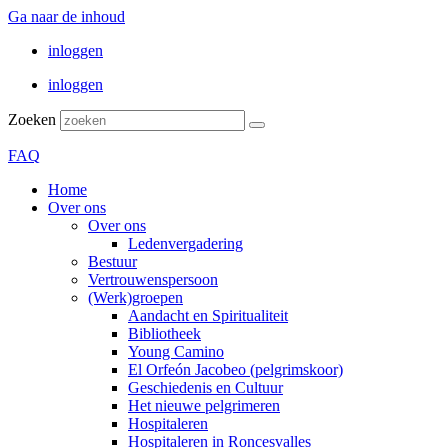
Ga naar de inhoud
inloggen
inloggen
Zoeken
FAQ
Home
Over ons
Over ons
Ledenvergadering
Bestuur
Vertrouwenspersoon
(Werk)groepen
Aandacht en Spiritualiteit
Bibliotheek
Young Camino
El Orfeón Jacobeo (pelgrimskoor)
Geschiedenis en Cultuur
Het nieuwe pelgrimeren
Hospitaleren
Hospitaleren in Roncesvalles