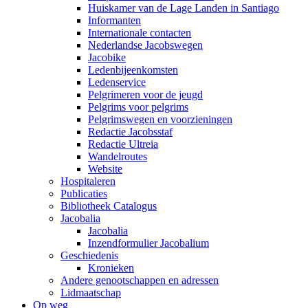
Huiskamer van de Lage Landen in Santiago
Informanten
Internationale contacten
Nederlandse Jacobswegen
Jacobike
Ledenbijeenkomsten
Ledenservice
Pelgrimeren voor de jeugd
Pelgrims voor pelgrims
Pelgrimswegen en voorzieningen
Redactie Jacobsstaf
Redactie Ultreia
Wandelroutes
Website
Hospitaleren
Publicaties
Bibliotheek Catalogus
Jacobalia
Jacobalia
Inzendformulier Jacobalium
Geschiedenis
Kronieken
Andere genootschappen en adressen
Lidmaatschap
Op weg