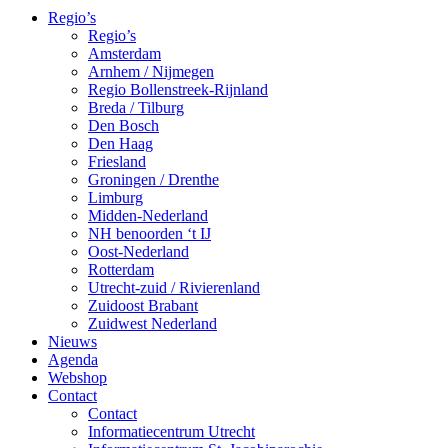
Regio’s
Regio’s
Amsterdam
Arnhem / Nijmegen
Regio Bollenstreek-Rijnland
Breda / Tilburg
Den Bosch
Den Haag
Friesland
Groningen / Drenthe
Limburg
Midden-Nederland
NH benoorden ‘t IJ
Oost-Nederland
Rotterdam
Utrecht-zuid / Rivierenland
Zuidoost Brabant
Zuidwest Nederland
Nieuws
Agenda
Webshop
Contact
Contact
Informatiecentrum Utrecht