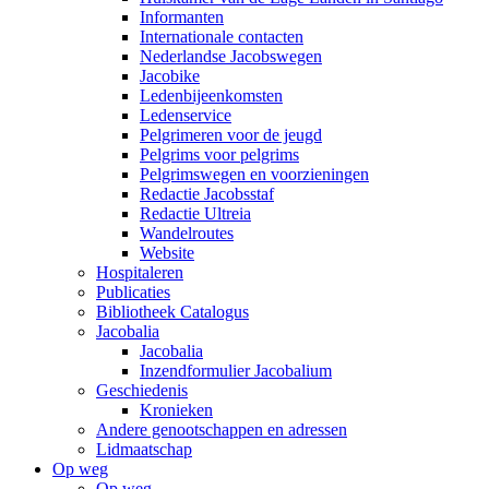
Informanten
Internationale contacten
Nederlandse Jacobswegen
Jacobike
Ledenbijeenkomsten
Ledenservice
Pelgrimeren voor de jeugd
Pelgrims voor pelgrims
Pelgrimswegen en voorzieningen
Redactie Jacobsstaf
Redactie Ultreia
Wandelroutes
Website
Hospitaleren
Publicaties
Bibliotheek Catalogus
Jacobalia
Jacobalia
Inzendformulier Jacobalium
Geschiedenis
Kronieken
Andere genootschappen en adressen
Lidmaatschap
Op weg
Op weg