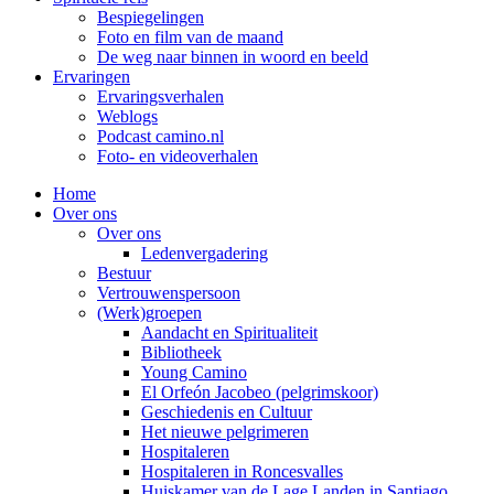
Bespiegelingen
Foto en film van de maand
De weg naar binnen in woord en beeld
Ervaringen
Ervaringsverhalen
Weblogs
Podcast camino.nl
Foto- en videoverhalen
Home
Over ons
Over ons
Ledenvergadering
Bestuur
Vertrouwenspersoon
(Werk)groepen
Aandacht en Spiritualiteit
Bibliotheek
Young Camino
El Orfeón Jacobeo (pelgrimskoor)
Geschiedenis en Cultuur
Het nieuwe pelgrimeren
Hospitaleren
Hospitaleren in Roncesvalles
Huiskamer van de Lage Landen in Santiago