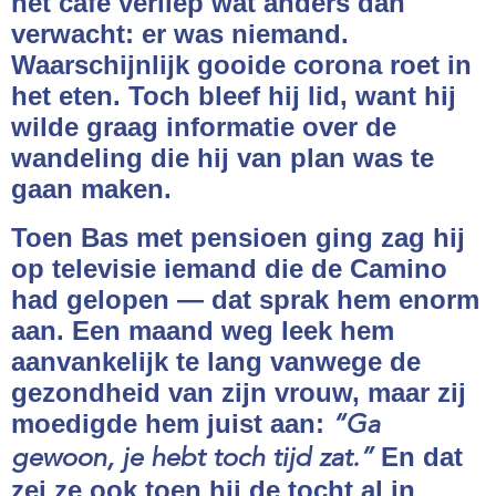
het café verliep wat anders dan
Webshop
verwacht: er was niemand.
Waarschijnlijk gooide corona roet in
Contact
het eten. Toch bleef hij lid, want hij
wilde graag informatie over de
wandeling die hij van plan was te
gaan maken.
Toen Bas met pensioen ging zag hij
op televisie iemand die de Camino
had gelopen — dat sprak hem enorm
aan. Een maand weg leek hem
aanvankelijk te lang vanwege de
gezondheid van zijn vrouw, maar zij
moedigde hem juist aan:
“Ga
En dat
gewoon, je hebt toch tijd zat.”
zei ze ook toen hij de tocht al in