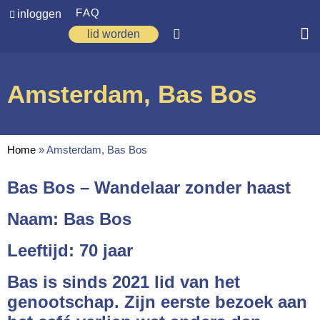
FAQ
inloggen
lid worden
Home
Amsterdam, Bas Bos
Zoeken
Over ons
Home
»
Amsterdam, Bas Bos
Op weg
Bas Bos – Wandelaar zonder haast
Spirituele reis
Naam:
Bas Bos
Ervaringen
Regio’s
Leeftijd:
70 jaar
Nieuws
Bas is sinds 2021 lid van het
genootschap. Zijn eerste bezoek aan
Agenda