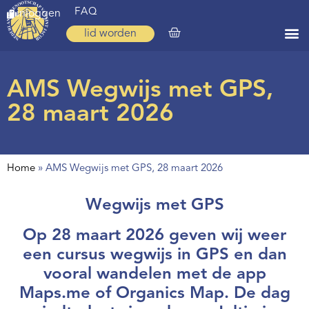
FAQ
inloggen
lid worden
Home
AMS Wegwijs met GPS,
Zoeken
28 maart 2026
Over ons
Op weg
Home
»
AMS Wegwijs met GPS, 28 maart 2026
Spirituele reis
Wegwijs met GPS
Ervaringen
Op 28 maart 2026 geven wij weer
Regio’s
een cursus wegwijs in GPS en dan
Nieuws
vooral wandelen met de app
Maps.me of Organics Map. De dag
Agenda