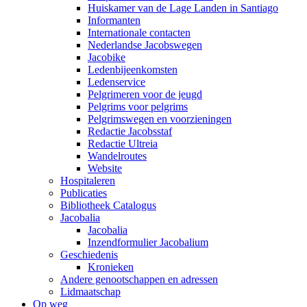
Huiskamer van de Lage Landen in Santiago
Informanten
Internationale contacten
Nederlandse Jacobswegen
Jacobike
Ledenbijeenkomsten
Ledenservice
Pelgrimeren voor de jeugd
Pelgrims voor pelgrims
Pelgrimswegen en voorzieningen
Redactie Jacobsstaf
Redactie Ultreia
Wandelroutes
Website
Hospitaleren
Publicaties
Bibliotheek Catalogus
Jacobalia
Jacobalia
Inzendformulier Jacobalium
Geschiedenis
Kronieken
Andere genootschappen en adressen
Lidmaatschap
Op weg