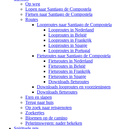
Op weg
Lopen naar Santiago de Compostela
Fietsen naar Santiago de Compostela
Routes
Looproutes naar Santiago de Compostela
Looproutes in Nederland
Looproutes in België
Looproutes in Frankrijk
Looproutes in Spanje
Looproutes in Portugal
Fietsroutes naar Santiago de Compostela
Fietsroutes in Nederland
Fietsroutes in België
Fietsroutes in Frankrijk
Fietsroutes in Spanje
Downloads fietsroutes
Downloads looproutes en voorzieningen
Downloads fietsroutes
Eten en slapen
Terug naar huis
Op zoek naar reisgenoten
Zoekertjes
Bloemen op de camino
Pelgrimswegen: nader bekeken
Spirituele reis