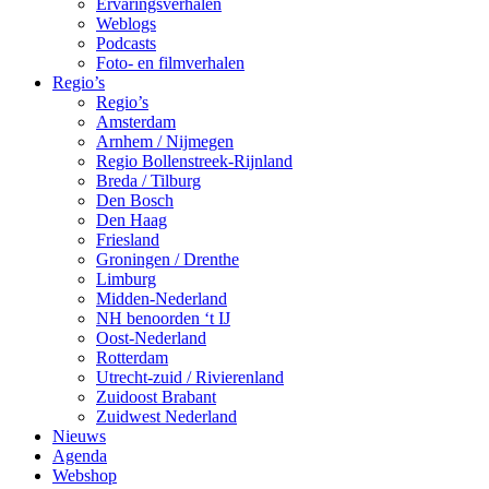
Ervaringsverhalen
Weblogs
Podcasts
Foto- en filmverhalen
Regio’s
Regio’s
Amsterdam
Arnhem / Nijmegen
Regio Bollenstreek-Rijnland
Breda / Tilburg
Den Bosch
Den Haag
Friesland
Groningen / Drenthe
Limburg
Midden-Nederland
NH benoorden ‘t IJ
Oost-Nederland
Rotterdam
Utrecht-zuid / Rivierenland
Zuidoost Brabant
Zuidwest Nederland
Nieuws
Agenda
Webshop