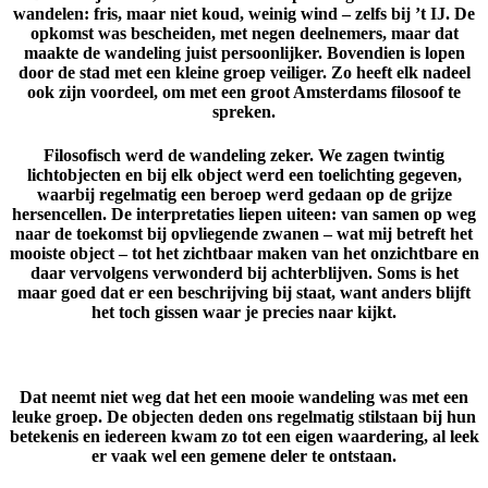
wandelen: fris, maar niet koud, weinig wind – zelfs bij ’t IJ. De
opkomst was bescheiden, met negen deelnemers, maar dat
maakte de wandeling juist persoonlijker. Bovendien is lopen
door de stad met een kleine groep veiliger. Zo heeft elk nadeel
ook zijn voordeel, om met een groot Amsterdams filosoof te
spreken.
Filosofisch werd de wandeling zeker. We zagen twintig
lichtobjecten en bij elk object werd een toelichting gegeven,
waarbij regelmatig een beroep werd gedaan op de grijze
hersencellen. De interpretaties liepen uiteen: van samen op weg
naar de toekomst bij opvliegende zwanen – wat mij betreft het
mooiste object – tot het zichtbaar maken van het onzichtbare en
daar vervolgens verwonderd bij achterblijven. Soms is het
maar goed dat er een beschrijving bij staat, want anders blijft
het toch gissen waar je precies naar kijkt.
Dat neemt niet weg dat het een mooie wandeling was met een
leuke groep. De objecten deden ons regelmatig stilstaan bij hun
betekenis en iedereen kwam zo tot een eigen waardering, al leek
er vaak wel een gemene deler te ontstaan.