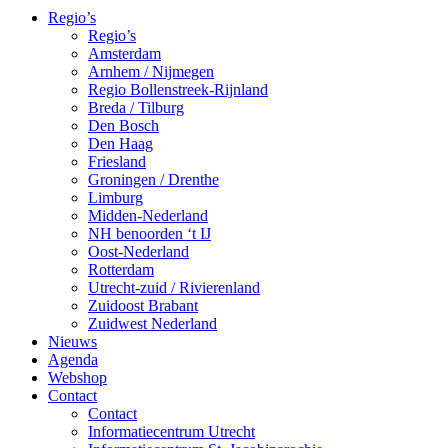
Regio’s
Regio’s
Amsterdam
Arnhem / Nijmegen
Regio Bollenstreek-Rijnland
Breda / Tilburg
Den Bosch
Den Haag
Friesland
Groningen / Drenthe
Limburg
Midden-Nederland
NH benoorden ‘t IJ
Oost-Nederland
Rotterdam
Utrecht-zuid / Rivierenland
Zuidoost Brabant
Zuidwest Nederland
Nieuws
Agenda
Webshop
Contact
Contact
Informatiecentrum Utrecht