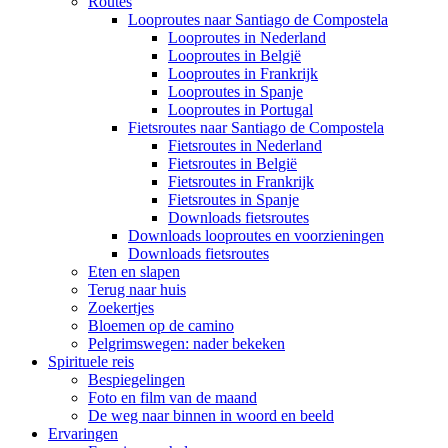
Routes
Looproutes naar Santiago de Compostela
Looproutes in Nederland
Looproutes in België
Looproutes in Frankrijk
Looproutes in Spanje
Looproutes in Portugal
Fietsroutes naar Santiago de Compostela
Fietsroutes in Nederland
Fietsroutes in België
Fietsroutes in Frankrijk
Fietsroutes in Spanje
Downloads fietsroutes
Downloads looproutes en voorzieningen
Downloads fietsroutes
Eten en slapen
Terug naar huis
Zoekertjes
Bloemen op de camino
Pelgrimswegen: nader bekeken
Spirituele reis
Bespiegelingen
Foto en film van de maand
De weg naar binnen in woord en beeld
Ervaringen