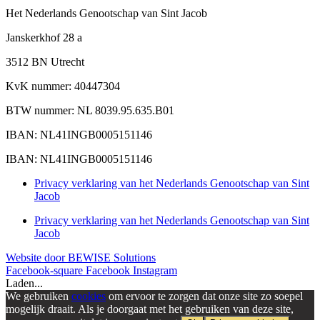
Het Nederlands Genootschap van Sint Jacob
Janskerkhof 28 a
3512 BN Utrecht
KvK nummer: 40447304
BTW nummer: NL 8039.95.635.B01
IBAN: NL41INGB0005151146
IBAN: NL41INGB0005151146
Privacy verklaring van het Nederlands Genootschap van Sint
Jacob
Privacy verklaring van het Nederlands Genootschap van Sint
Jacob
Website door BEWISE Solutions
Facebook-square
Facebook
Instagram
Laden...
We gebruiken
cookies
om ervoor te zorgen dat onze site zo soepel
mogelijk draait. Als je doorgaat met het gebruiken van deze site,