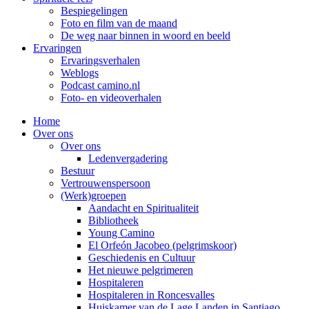
Bespiegelingen
Foto en film van de maand
De weg naar binnen in woord en beeld
Ervaringen
Ervaringsverhalen
Weblogs
Podcast camino.nl
Foto- en videoverhalen
Home
Over ons
Over ons
Ledenvergadering
Bestuur
Vertrouwenspersoon
(Werk)groepen
Aandacht en Spiritualiteit
Bibliotheek
Young Camino
El Orfeón Jacobeo (pelgrimskoor)
Geschiedenis en Cultuur
Het nieuwe pelgrimeren
Hospitaleren
Hospitaleren in Roncesvalles
Huiskamer van de Lage Landen in Santiago