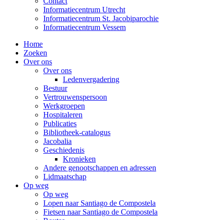
Contact
Informatiecentrum Utrecht
Informatiecentrum St. Jacobiparochie
Informatiecentrum Vessem
Home
Zoeken
Over ons
Over ons
Ledenvergadering
Bestuur
Vertrouwenspersoon
Werkgroepen
Hospitaleren
Publicaties
Bibliotheek-catalogus
Jacobalia
Geschiedenis
Kronieken
Andere genootschappen en adressen
Lidmaatschap
Op weg
Op weg
Lopen naar Santiago de Compostela
Fietsen naar Santiago de Compostela