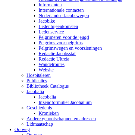
Informanten
Internationale contacten
Nederlandse Jacobswegen
Jacobike
Ledenbijeenkomsten
Ledenservice
Pelgrimeren voor de jeugd
Pelgrims voor pelgrims
Pelgrimswegen en voorzieningen
Redactie Jacobsstaf
Redactie Ultreia
Wandelroutes
Website
Hospitaleren
Publicaties
Bibliotheek Catalogus
Jacobalia
Jacobalia
Inzendformulier Jacobalium
Geschiedenis
Kronieken
Andere genootschappen en adressen
Lidmaatschap
Op weg
Op weg