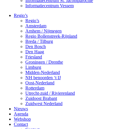
Informatiecentrum St. Jacobiparochie
Informatiecentrum Vessem
Regio’s
Regio’s
Amsterdam
Arnhem / Nijmegen
Regio Bollenstreek-Rijnland
Breda / Tilburg
Den Bosch
Den Haag
Friesland
Groningen / Drenthe
Limburg
Midden-Nederland
NH benoorden ‘t IJ
Oost-Nederland
Rotterdam
Utrecht-zuid / Rivierenland
Zuidoost Brabant
Zuidwest Nederland
Nieuws
Agenda
Webshop
Contact