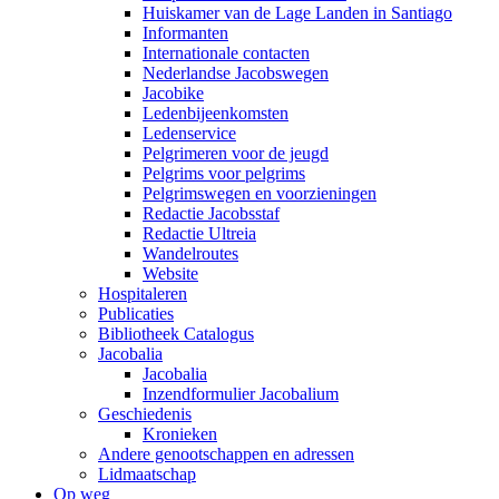
Huiskamer van de Lage Landen in Santiago
Informanten
Internationale contacten
Nederlandse Jacobswegen
Jacobike
Ledenbijeenkomsten
Ledenservice
Pelgrimeren voor de jeugd
Pelgrims voor pelgrims
Pelgrimswegen en voorzieningen
Redactie Jacobsstaf
Redactie Ultreia
Wandelroutes
Website
Hospitaleren
Publicaties
Bibliotheek Catalogus
Jacobalia
Jacobalia
Inzendformulier Jacobalium
Geschiedenis
Kronieken
Andere genootschappen en adressen
Lidmaatschap
Op weg