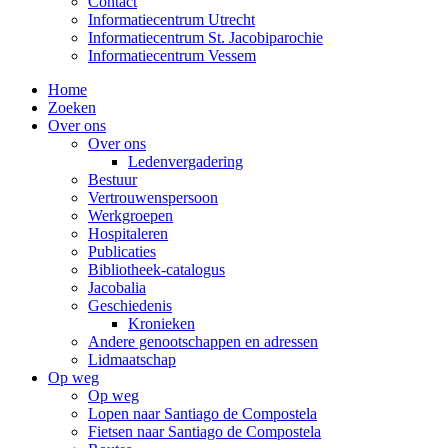
Contact
Informatiecentrum Utrecht
Informatiecentrum St. Jacobiparochie
Informatiecentrum Vessem
Home
Zoeken
Over ons
Over ons
Ledenvergadering
Bestuur
Vertrouwenspersoon
Werkgroepen
Hospitaleren
Publicaties
Bibliotheek-catalogus
Jacobalia
Geschiedenis
Kronieken
Andere genootschappen en adressen
Lidmaatschap
Op weg
Op weg
Lopen naar Santiago de Compostela
Fietsen naar Santiago de Compostela