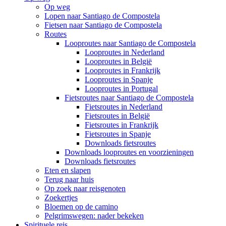
Op weg
Lopen naar Santiago de Compostela
Fietsen naar Santiago de Compostela
Routes
Looproutes naar Santiago de Compostela
Looproutes in Nederland
Looproutes in België
Looproutes in Frankrijk
Looproutes in Spanje
Looproutes in Portugal
Fietsroutes naar Santiago de Compostela
Fietsroutes in Nederland
Fietsroutes in België
Fietsroutes in Frankrijk
Fietsroutes in Spanje
Downloads fietsroutes
Downloads looproutes en voorzieningen
Downloads fietsroutes
Eten en slapen
Terug naar huis
Op zoek naar reisgenoten
Zoekertjes
Bloemen op de camino
Pelgrimswegen: nader bekeken
Spirituele reis