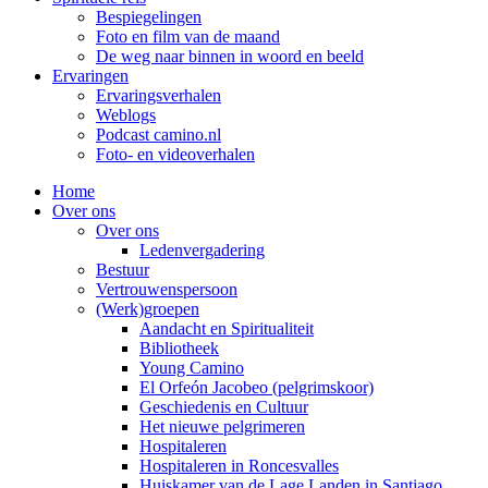
Bespiegelingen
Foto en film van de maand
De weg naar binnen in woord en beeld
Ervaringen
Ervaringsverhalen
Weblogs
Podcast camino.nl
Foto- en videoverhalen
Home
Over ons
Over ons
Ledenvergadering
Bestuur
Vertrouwenspersoon
(Werk)groepen
Aandacht en Spiritualiteit
Bibliotheek
Young Camino
El Orfeón Jacobeo (pelgrimskoor)
Geschiedenis en Cultuur
Het nieuwe pelgrimeren
Hospitaleren
Hospitaleren in Roncesvalles
Huiskamer van de Lage Landen in Santiago