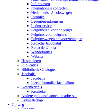
Informanten
Internationale contacten
Nederlandse Jacobswegen
Jacobike
Ledenbijeenkomsten
Ledenservice
Pelgrimeren voor de jeugd
Pelgrims voor pelgrims
Pelgrimswegen en voorzieningen
Redactie Jacobsstaf
Redactie Ultreia
Wandelroutes
Website
Hospitaleren
Publicaties
Bibliotheek Catalogus
Jacobalia
Jacobalia
Inzendformulier Jacobalium
Geschiedenis
Kronieken
Andere genootschappen en adressen
Lidmaatschap
Op weg
Op weg