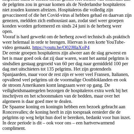
de pelgrims zou in gevaar komen als de Nederlandse hospitaleros
niet zouden kunnen afreizen. Hospitaleros die volledig zijn
gevaccineerd of die het Covid-virus al hebben gehad en daarvan zijn
genezen, meldden zich enthousiast aan, zodat snel weer groepen
konden worden geformeerd en sinds 24 juni is de herberg weer
open.
Vooraf is hard gewerkt om de herberg zowel technisch als praktisch
weer helemaal in orde te brengen. Hiervan is een korte YouTube-
video gemaakt.
https://youtu.be/O02J8laXoP4
De eerste groepen hospitaleros zijn alweer aan de slag geweest en
het is maar goed ook dat zij daar waren, want het aantal pelgrims is
sindsdien gestaag gegroeid van 60 per dag naar gemiddeld 100 per
dag met uitschieters tot 135 pelgrims. Het zijn grotendeels
Spanjaarden, maar voor de rest zijn er weer veel Fransen, Italianen,
opvallend veel pelgrims uit de voormalige Oostbloklanden en ook
de stroom Amerikanen komt langzaam weer op gang. De
veiligheidsmaatregelen bezorgen de hospitaleros extra werk bij het
inschrijven en het schoonmaken van de bedden, maar over het
algemeen is daar goed mee te dealen.
De Spaanse koning en koningin hebben een bezoek gebracht aan
Roncesvalles; de koning heeft in zijn toespraak eenieder die de
pelgrims op weg helpt hun doel te bereiken, bedankt voor hun inzet.
In deze periode is dit – ook voor ons – een hartverwarmend
compliment.