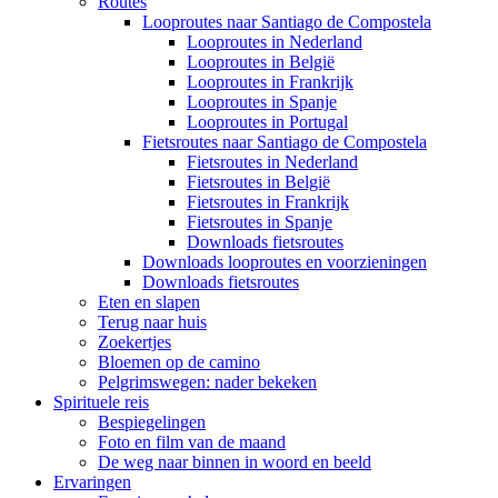
Routes
Looproutes naar Santiago de Compostela
Looproutes in Nederland
Looproutes in België
Looproutes in Frankrijk
Looproutes in Spanje
Looproutes in Portugal
Fietsroutes naar Santiago de Compostela
Fietsroutes in Nederland
Fietsroutes in België
Fietsroutes in Frankrijk
Fietsroutes in Spanje
Downloads fietsroutes
Downloads looproutes en voorzieningen
Downloads fietsroutes
Eten en slapen
Terug naar huis
Zoekertjes
Bloemen op de camino
Pelgrimswegen: nader bekeken
Spirituele reis
Bespiegelingen
Foto en film van de maand
De weg naar binnen in woord en beeld
Ervaringen