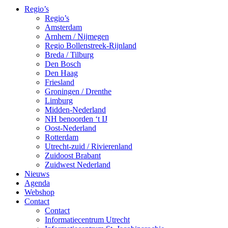
Regio’s
Regio’s
Amsterdam
Arnhem / Nijmegen
Regio Bollenstreek-Rijnland
Breda / Tilburg
Den Bosch
Den Haag
Friesland
Groningen / Drenthe
Limburg
Midden-Nederland
NH benoorden ‘t IJ
Oost-Nederland
Rotterdam
Utrecht-zuid / Rivierenland
Zuidoost Brabant
Zuidwest Nederland
Nieuws
Agenda
Webshop
Contact
Contact
Informatiecentrum Utrecht