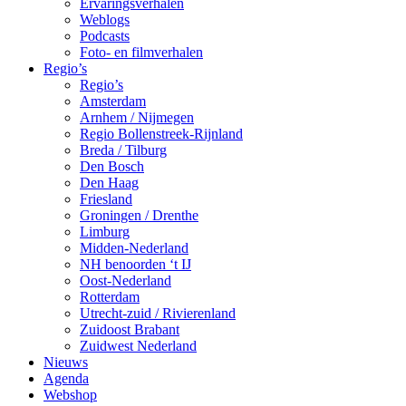
Ervaringsverhalen
Weblogs
Podcasts
Foto- en filmverhalen
Regio’s
Regio’s
Amsterdam
Arnhem / Nijmegen
Regio Bollenstreek-Rijnland
Breda / Tilburg
Den Bosch
Den Haag
Friesland
Groningen / Drenthe
Limburg
Midden-Nederland
NH benoorden ‘t IJ
Oost-Nederland
Rotterdam
Utrecht-zuid / Rivierenland
Zuidoost Brabant
Zuidwest Nederland
Nieuws
Agenda
Webshop