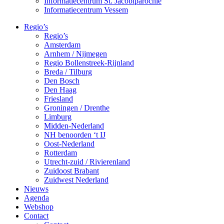
Informatiecentrum St. Jacobiparochie
Informatiecentrum Vessem
Regio’s
Regio’s
Amsterdam
Arnhem / Nijmegen
Regio Bollenstreek-Rijnland
Breda / Tilburg
Den Bosch
Den Haag
Friesland
Groningen / Drenthe
Limburg
Midden-Nederland
NH benoorden ‘t IJ
Oost-Nederland
Rotterdam
Utrecht-zuid / Rivierenland
Zuidoost Brabant
Zuidwest Nederland
Nieuws
Agenda
Webshop
Contact