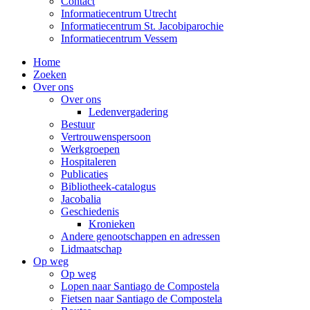
Contact
Informatiecentrum Utrecht
Informatiecentrum St. Jacobiparochie
Informatiecentrum Vessem
Home
Zoeken
Over ons
Over ons
Ledenvergadering
Bestuur
Vertrouwenspersoon
Werkgroepen
Hospitaleren
Publicaties
Bibliotheek-catalogus
Jacobalia
Geschiedenis
Kronieken
Andere genootschappen en adressen
Lidmaatschap
Op weg
Op weg
Lopen naar Santiago de Compostela
Fietsen naar Santiago de Compostela