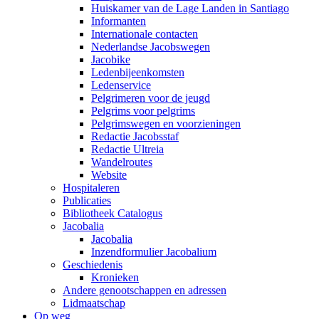
Huiskamer van de Lage Landen in Santiago
Informanten
Internationale contacten
Nederlandse Jacobswegen
Jacobike
Ledenbijeenkomsten
Ledenservice
Pelgrimeren voor de jeugd
Pelgrims voor pelgrims
Pelgrimswegen en voorzieningen
Redactie Jacobsstaf
Redactie Ultreia
Wandelroutes
Website
Hospitaleren
Publicaties
Bibliotheek Catalogus
Jacobalia
Jacobalia
Inzendformulier Jacobalium
Geschiedenis
Kronieken
Andere genootschappen en adressen
Lidmaatschap
Op weg