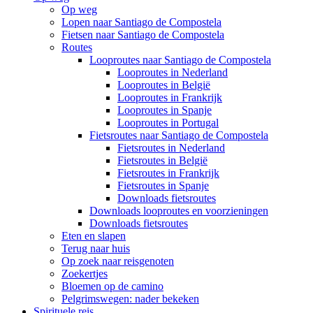
Op weg
Lopen naar Santiago de Compostela
Fietsen naar Santiago de Compostela
Routes
Looproutes naar Santiago de Compostela
Looproutes in Nederland
Looproutes in België
Looproutes in Frankrijk
Looproutes in Spanje
Looproutes in Portugal
Fietsroutes naar Santiago de Compostela
Fietsroutes in Nederland
Fietsroutes in België
Fietsroutes in Frankrijk
Fietsroutes in Spanje
Downloads fietsroutes
Downloads looproutes en voorzieningen
Downloads fietsroutes
Eten en slapen
Terug naar huis
Op zoek naar reisgenoten
Zoekertjes
Bloemen op de camino
Pelgrimswegen: nader bekeken
Spirituele reis