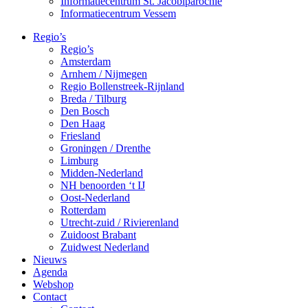
Informatiecentrum St. Jacobiparochie
Informatiecentrum Vessem
Regio’s
Regio’s
Amsterdam
Arnhem / Nijmegen
Regio Bollenstreek-Rijnland
Breda / Tilburg
Den Bosch
Den Haag
Friesland
Groningen / Drenthe
Limburg
Midden-Nederland
NH benoorden ‘t IJ
Oost-Nederland
Rotterdam
Utrecht-zuid / Rivierenland
Zuidoost Brabant
Zuidwest Nederland
Nieuws
Agenda
Webshop
Contact