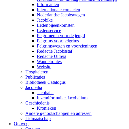
Informanten
Internationale contacten
Nederlandse Jacobswegen
Jacobike
Ledenbijeenkomsten
Ledenservice
Pelgrimeren voor de jeugd
Pelgrims voor pelgrims
Pelgrimswegen en voorzieningen
Redactie Jacobsstaf
Redactie Ultreia
Wandelroutes
Website
Hospitaleren
Publicaties
Bibliotheek Catalogus
Jacobalia
Jacobalia
Inzendformulier Jacobalium
Geschiedenis
Kronieken
Andere genootschappen en adressen
Lidmaatschap
Op weg
Op weg