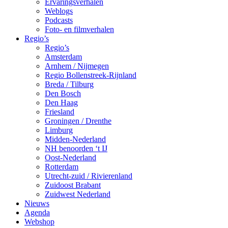
Ervaringsverhalen
Weblogs
Podcasts
Foto- en filmverhalen
Regio’s
Regio’s
Amsterdam
Arnhem / Nijmegen
Regio Bollenstreek-Rijnland
Breda / Tilburg
Den Bosch
Den Haag
Friesland
Groningen / Drenthe
Limburg
Midden-Nederland
NH benoorden ‘t IJ
Oost-Nederland
Rotterdam
Utrecht-zuid / Rivierenland
Zuidoost Brabant
Zuidwest Nederland
Nieuws
Agenda
Webshop