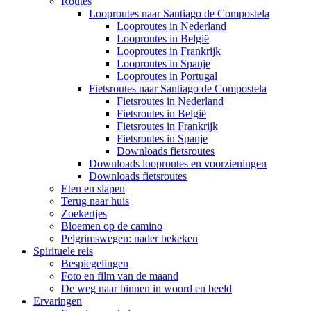
Routes
Looproutes naar Santiago de Compostela
Looproutes in Nederland
Looproutes in België
Looproutes in Frankrijk
Looproutes in Spanje
Looproutes in Portugal
Fietsroutes naar Santiago de Compostela
Fietsroutes in Nederland
Fietsroutes in België
Fietsroutes in Frankrijk
Fietsroutes in Spanje
Downloads fietsroutes
Downloads looproutes en voorzieningen
Downloads fietsroutes
Eten en slapen
Terug naar huis
Zoekertjes
Bloemen op de camino
Pelgrimswegen: nader bekeken
Spirituele reis
Bespiegelingen
Foto en film van de maand
De weg naar binnen in woord en beeld
Ervaringen