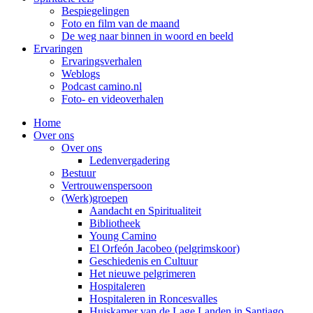
Bespiegelingen
Foto en film van de maand
De weg naar binnen in woord en beeld
Ervaringen
Ervaringsverhalen
Weblogs
Podcast camino.nl
Foto- en videoverhalen
Home
Over ons
Over ons
Ledenvergadering
Bestuur
Vertrouwenspersoon
(Werk)groepen
Aandacht en Spiritualiteit
Bibliotheek
Young Camino
El Orfeón Jacobeo (pelgrimskoor)
Geschiedenis en Cultuur
Het nieuwe pelgrimeren
Hospitaleren
Hospitaleren in Roncesvalles
Huiskamer van de Lage Landen in Santiago