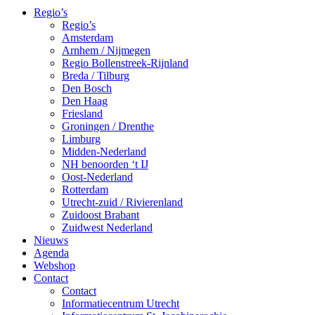
Regio’s
Regio’s
Amsterdam
Arnhem / Nijmegen
Regio Bollenstreek-Rijnland
Breda / Tilburg
Den Bosch
Den Haag
Friesland
Groningen / Drenthe
Limburg
Midden-Nederland
NH benoorden ‘t IJ
Oost-Nederland
Rotterdam
Utrecht-zuid / Rivierenland
Zuidoost Brabant
Zuidwest Nederland
Nieuws
Agenda
Webshop
Contact
Contact
Informatiecentrum Utrecht