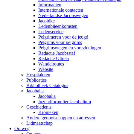
Informanten
Internationale contacten
Nederlandse Jacobswegen
Jacobike
Ledenbijeenkomsten
Ledenservice
Pelgrimeren voor de jeugd
Pelgrims voor pelgrims
Pelgrimswegen en voorzieningen
Redactie Jacobsstaf
Redactie Ultreia
Wandelroutes
Website
Hospitaleren
Publicaties
Bibliotheek Catalogus
Jacobalia
Jacobalia
Inzendformulier Jacobalium
Geschiedenis
Kronieken
Andere genootschappen en adressen
Lidmaatschap
Op weg
Op weg