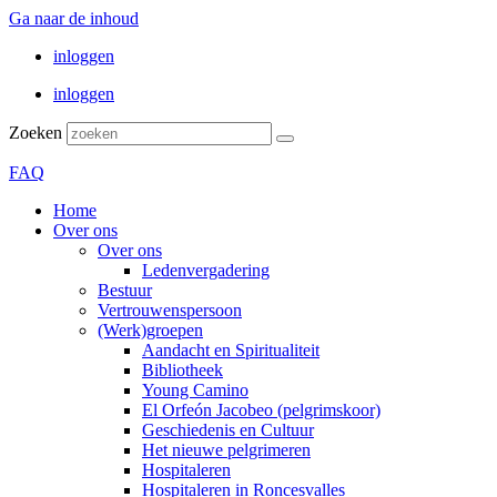
Ga naar de inhoud
inloggen
inloggen
Zoeken
FAQ
Home
Over ons
Over ons
Ledenvergadering
Bestuur
Vertrouwenspersoon
(Werk)groepen
Aandacht en Spiritualiteit
Bibliotheek
Young Camino
El Orfeón Jacobeo (pelgrimskoor)
Geschiedenis en Cultuur
Het nieuwe pelgrimeren
Hospitaleren
Hospitaleren in Roncesvalles