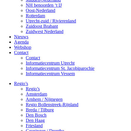
NH benoorden ‘t IJ
Oost-Nederland
Rotterdam
Utrecht-zuid / Rivierenland
Zuidoost Brabant
Zuidwest Nederland
Nieuws
Agenda
Webshop
Contact
Contact
Informatiecentrum Utrecht
Informatiecentrum St. Jacobiparochie
Informatiecentrum Vessem
Regio’s
Regio’s
Amsterdam
Arnhem / Nijmegen
Regio Bollenstreek-Rijnland
Breda / Tilburg
Den Bosch
Den Haag
Friesland
Groningen / Drenthe