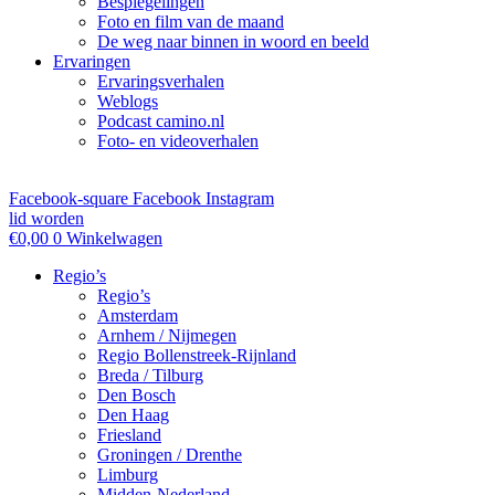
Bespiegelingen
Foto en film van de maand
De weg naar binnen in woord en beeld
Ervaringen
Ervaringsverhalen
Weblogs
Podcast camino.nl
Foto- en videoverhalen
Facebook-square
Facebook
Instagram
lid worden
€
0,00
0
Winkelwagen
Regio’s
Regio’s
Amsterdam
Arnhem / Nijmegen
Regio Bollenstreek-Rijnland
Breda / Tilburg
Den Bosch
Den Haag
Friesland
Groningen / Drenthe
Limburg
Midden-Nederland