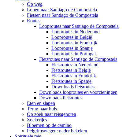
Op weg
Lopen naar Santiago de Compostela
Fietsen naar Santiago de Compostela
Routes
Looproutes naar Santiago de Compostela
Looproutes in Nederland
Looproutes in België
Looproutes in Frankrijk
Looproutes in Spanje
Looproutes in Portugal
Fietsroutes naar Santiago de Compostela
Fietsroutes in Nederland
Fietsroutes in België
Fietsroutes in Frankrijk
Fietsroutes in Spanje
Downloads fietsroutes
Downloads looproutes en voorzieningen
Downloads fietsroutes
Eten en slapen
Terug naar huis
Op zoek naar reisgenoten
Zoekertjes
Bloemen op de camino
Pelgrimswegen: nader bekeken
Spirituele reis