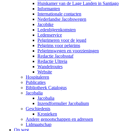
Huiskamer van de Lage Landen in Santiago
Informanten
Internationale contacten
Nederlandse Jacobswegen
Jacobike
Ledenbijeenkomsten
Ledenservice
Pelgrimeren voor de jeugd
Pelgrims voor pelgrims
Pelgrimswegen en voorzieningen
Redactie Jacobsstaf
Redactie Ultreia
Wandelroutes
Website
Hospitaleren
Publicaties
Bibliotheek Catalogus
Jacobalia
Jacobalia
Inzendformulier Jacobalium
Geschiedenis
Kronieken
Andere genootschappen en adressen
Lidmaatschap
Op weg