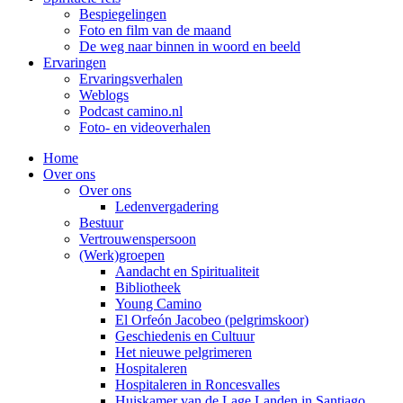
Bespiegelingen
Foto en film van de maand
De weg naar binnen in woord en beeld
Ervaringen
Ervaringsverhalen
Weblogs
Podcast camino.nl
Foto- en videoverhalen
Home
Over ons
Over ons
Ledenvergadering
Bestuur
Vertrouwenspersoon
(Werk)groepen
Aandacht en Spiritualiteit
Bibliotheek
Young Camino
El Orfeón Jacobeo (pelgrimskoor)
Geschiedenis en Cultuur
Het nieuwe pelgrimeren
Hospitaleren
Hospitaleren in Roncesvalles
Huiskamer van de Lage Landen in Santiago