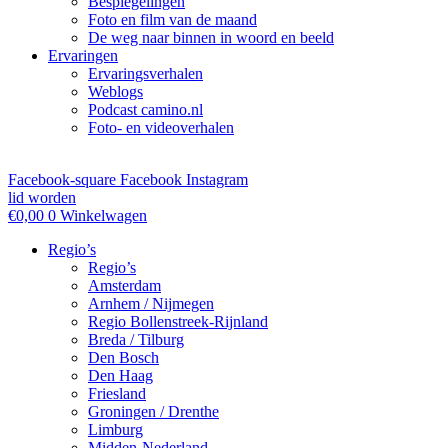
Bespiegelingen
Foto en film van de maand
De weg naar binnen in woord en beeld
Ervaringen
Ervaringsverhalen
Weblogs
Podcast camino.nl
Foto- en videoverhalen
Facebook-square
Facebook
Instagram
lid worden
€
0,00
0
Winkelwagen
Regio’s
Regio’s
Amsterdam
Arnhem / Nijmegen
Regio Bollenstreek-Rijnland
Breda / Tilburg
Den Bosch
Den Haag
Friesland
Groningen / Drenthe
Limburg
Midden-Nederland