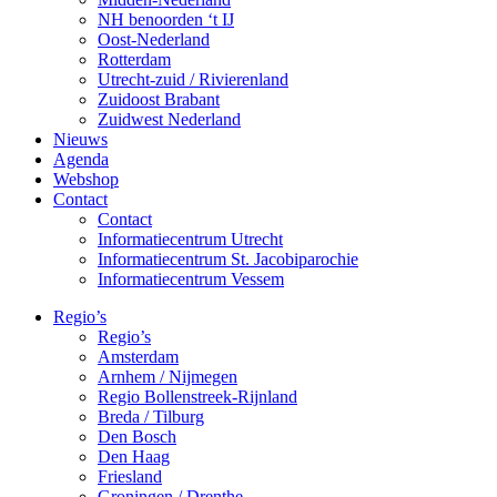
NH benoorden ‘t IJ
Oost-Nederland
Rotterdam
Utrecht-zuid / Rivierenland
Zuidoost Brabant
Zuidwest Nederland
Nieuws
Agenda
Webshop
Contact
Contact
Informatiecentrum Utrecht
Informatiecentrum St. Jacobiparochie
Informatiecentrum Vessem
Regio’s
Regio’s
Amsterdam
Arnhem / Nijmegen
Regio Bollenstreek-Rijnland
Breda / Tilburg
Den Bosch
Den Haag
Friesland
Groningen / Drenthe