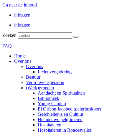
Ga naar de inhoud
inloggen
inloggen
Zoeken
FAQ
Home
Over ons
Over ons
Ledenvergadering
Bestuur
Vertrouwenspersoon
(Werk)groepen
Aandacht en Spiritualiteit
Bibliotheek
Young Camino
El Orfeón Jacobeo (pelgrimskoor)
Geschiedenis en Cultuur
Het nieuwe pelgrimeren
Hospitaleren
Hospitaleren in Roncesvalles