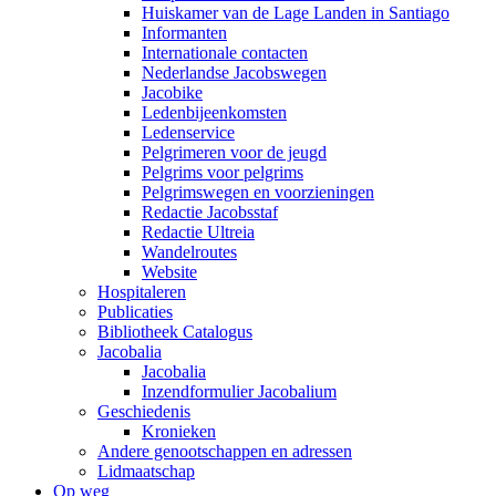
Huiskamer van de Lage Landen in Santiago
Informanten
Internationale contacten
Nederlandse Jacobswegen
Jacobike
Ledenbijeenkomsten
Ledenservice
Pelgrimeren voor de jeugd
Pelgrims voor pelgrims
Pelgrimswegen en voorzieningen
Redactie Jacobsstaf
Redactie Ultreia
Wandelroutes
Website
Hospitaleren
Publicaties
Bibliotheek Catalogus
Jacobalia
Jacobalia
Inzendformulier Jacobalium
Geschiedenis
Kronieken
Andere genootschappen en adressen
Lidmaatschap
Op weg