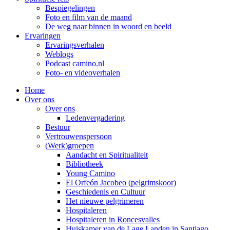
Bespiegelingen
Foto en film van de maand
De weg naar binnen in woord en beeld
Ervaringen
Ervaringsverhalen
Weblogs
Podcast camino.nl
Foto- en videoverhalen
Home
Over ons
Over ons
Ledenvergadering
Bestuur
Vertrouwenspersoon
(Werk)groepen
Aandacht en Spiritualiteit
Bibliotheek
Young Camino
El Orfeón Jacobeo (pelgrimskoor)
Geschiedenis en Cultuur
Het nieuwe pelgrimeren
Hospitaleren
Hospitaleren in Roncesvalles
Huiskamer van de Lage Landen in Santiago