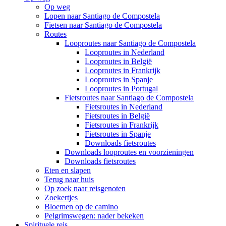
Op weg
Lopen naar Santiago de Compostela
Fietsen naar Santiago de Compostela
Routes
Looproutes naar Santiago de Compostela
Looproutes in Nederland
Looproutes in België
Looproutes in Frankrijk
Looproutes in Spanje
Looproutes in Portugal
Fietsroutes naar Santiago de Compostela
Fietsroutes in Nederland
Fietsroutes in België
Fietsroutes in Frankrijk
Fietsroutes in Spanje
Downloads fietsroutes
Downloads looproutes en voorzieningen
Downloads fietsroutes
Eten en slapen
Terug naar huis
Op zoek naar reisgenoten
Zoekertjes
Bloemen op de camino
Pelgrimswegen: nader bekeken
Spirituele reis