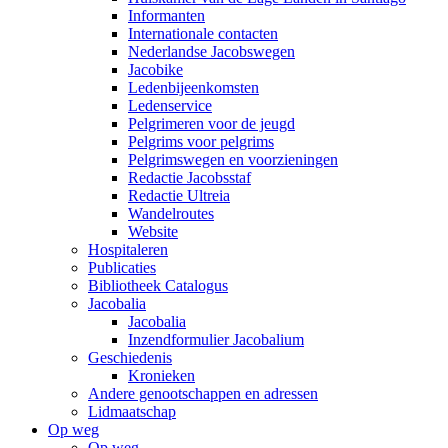
Informanten
Internationale contacten
Nederlandse Jacobswegen
Jacobike
Ledenbijeenkomsten
Ledenservice
Pelgrimeren voor de jeugd
Pelgrims voor pelgrims
Pelgrimswegen en voorzieningen
Redactie Jacobsstaf
Redactie Ultreia
Wandelroutes
Website
Hospitaleren
Publicaties
Bibliotheek Catalogus
Jacobalia
Jacobalia
Inzendformulier Jacobalium
Geschiedenis
Kronieken
Andere genootschappen en adressen
Lidmaatschap
Op weg
Op weg