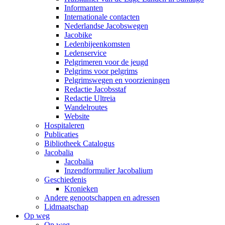
Informanten
Internationale contacten
Nederlandse Jacobswegen
Jacobike
Ledenbijeenkomsten
Ledenservice
Pelgrimeren voor de jeugd
Pelgrims voor pelgrims
Pelgrimswegen en voorzieningen
Redactie Jacobsstaf
Redactie Ultreia
Wandelroutes
Website
Hospitaleren
Publicaties
Bibliotheek Catalogus
Jacobalia
Jacobalia
Inzendformulier Jacobalium
Geschiedenis
Kronieken
Andere genootschappen en adressen
Lidmaatschap
Op weg
Op weg