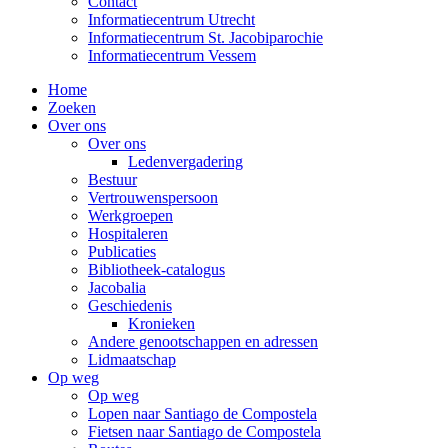
Contact
Informatiecentrum Utrecht
Informatiecentrum St. Jacobiparochie
Informatiecentrum Vessem
Home
Zoeken
Over ons
Over ons
Ledenvergadering
Bestuur
Vertrouwenspersoon
Werkgroepen
Hospitaleren
Publicaties
Bibliotheek-catalogus
Jacobalia
Geschiedenis
Kronieken
Andere genootschappen en adressen
Lidmaatschap
Op weg
Op weg
Lopen naar Santiago de Compostela
Fietsen naar Santiago de Compostela