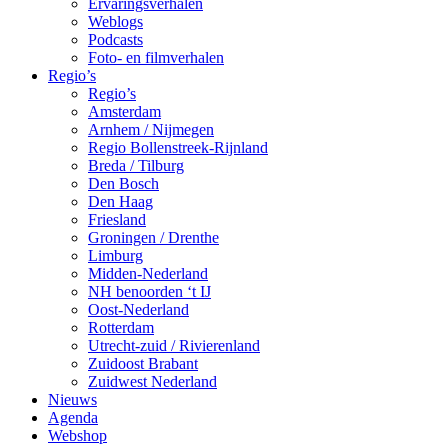
Ervaringsverhalen
Weblogs
Podcasts
Foto- en filmverhalen
Regio’s
Regio’s
Amsterdam
Arnhem / Nijmegen
Regio Bollenstreek-Rijnland
Breda / Tilburg
Den Bosch
Den Haag
Friesland
Groningen / Drenthe
Limburg
Midden-Nederland
NH benoorden ‘t IJ
Oost-Nederland
Rotterdam
Utrecht-zuid / Rivierenland
Zuidoost Brabant
Zuidwest Nederland
Nieuws
Agenda
Webshop