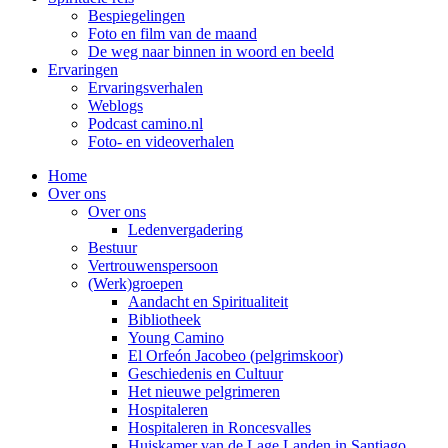
Bespiegelingen
Foto en film van de maand
De weg naar binnen in woord en beeld
Ervaringen
Ervaringsverhalen
Weblogs
Podcast camino.nl
Foto- en videoverhalen
Home
Over ons
Over ons
Ledenvergadering
Bestuur
Vertrouwenspersoon
(Werk)groepen
Aandacht en Spiritualiteit
Bibliotheek
Young Camino
El Orfeón Jacobeo (pelgrimskoor)
Geschiedenis en Cultuur
Het nieuwe pelgrimeren
Hospitaleren
Hospitaleren in Roncesvalles
Huiskamer van de Lage Landen in Santiago