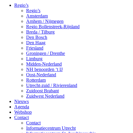
Regio’s
Regio’s
Amsterdam
Arnhem / Nijmegen
Regio Bollenstreek-Rijnland
Breda / Tilburg
Den Bosch
Den Haag
Friesland
Groningen / Drenthe
Limburg
Midden-Nederland
NH benoorden ‘t IJ
Oost-Nederland
Rotterdam
Utrecht-zuid / Rivierenland
Zuidoost Brabant
Zuidwest Nederland
Nieuws
Agenda
Webshop
Contact
Contact
Informatiecentrum Utrecht