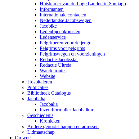
Huiskamer van de Lage Landen in Santiago
Informanten
Internationale contacten
Nederlandse Jacobswegen
Jacobike
Ledenbijeenkomsten
Ledenservice
Pelgrimeren voor de jeugd
Pelgrims voor pelgrims
Pelgrimswegen en voorzieningen
Redactie Jacobsstaf
Redactie Ultreia
Wandelroutes
Website
Hospitaleren
Publicaties
Bibliotheek Catalogus
Jacobalia
Jacobalia
Inzendformulier Jacobalium
Geschiedenis
Kronieken
Andere genootschappen en adressen
Lidmaatschap
Op weg