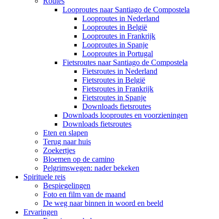
Routes
Looproutes naar Santiago de Compostela
Looproutes in Nederland
Looproutes in België
Looproutes in Frankrijk
Looproutes in Spanje
Looproutes in Portugal
Fietsroutes naar Santiago de Compostela
Fietsroutes in Nederland
Fietsroutes in België
Fietsroutes in Frankrijk
Fietsroutes in Spanje
Downloads fietsroutes
Downloads looproutes en voorzieningen
Downloads fietsroutes
Eten en slapen
Terug naar huis
Zoekertjes
Bloemen op de camino
Pelgrimswegen: nader bekeken
Spirituele reis
Bespiegelingen
Foto en film van de maand
De weg naar binnen in woord en beeld
Ervaringen