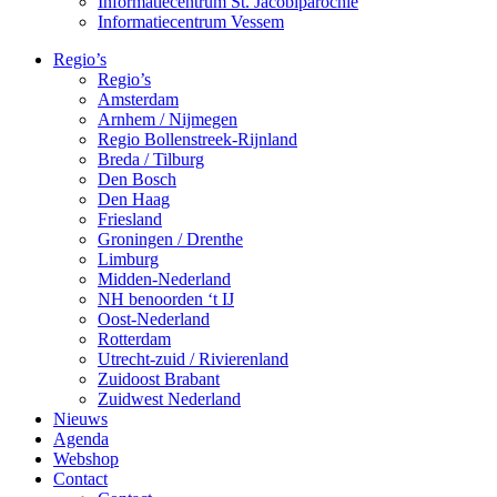
Informatiecentrum St. Jacobiparochie
Informatiecentrum Vessem
Regio’s
Regio’s
Amsterdam
Arnhem / Nijmegen
Regio Bollenstreek-Rijnland
Breda / Tilburg
Den Bosch
Den Haag
Friesland
Groningen / Drenthe
Limburg
Midden-Nederland
NH benoorden ‘t IJ
Oost-Nederland
Rotterdam
Utrecht-zuid / Rivierenland
Zuidoost Brabant
Zuidwest Nederland
Nieuws
Agenda
Webshop
Contact