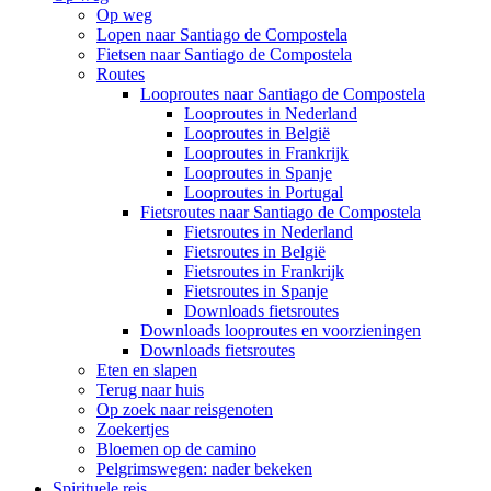
Op weg
Lopen naar Santiago de Compostela
Fietsen naar Santiago de Compostela
Routes
Looproutes naar Santiago de Compostela
Looproutes in Nederland
Looproutes in België
Looproutes in Frankrijk
Looproutes in Spanje
Looproutes in Portugal
Fietsroutes naar Santiago de Compostela
Fietsroutes in Nederland
Fietsroutes in België
Fietsroutes in Frankrijk
Fietsroutes in Spanje
Downloads fietsroutes
Downloads looproutes en voorzieningen
Downloads fietsroutes
Eten en slapen
Terug naar huis
Op zoek naar reisgenoten
Zoekertjes
Bloemen op de camino
Pelgrimswegen: nader bekeken
Spirituele reis