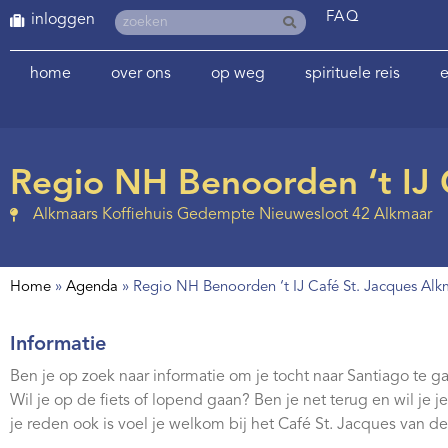
FAQ
inloggen
home
over ons
op weg
spirituele reis
e
Regio NH Benoorden ‘t IJ 
Alkmaars Koffiehuis Gedempte Nieuwesloot 42 Alkmaar
Home
»
Agenda
»
Regio NH Benoorden ‘t IJ Café St. Jacques Alkm
Informatie
Ben je op zoek naar informatie om je tocht naar Santiago te 
Wil je op de fiets of lopend gaan? Ben je net terug en wil je 
je reden ook is voel je welkom bij het Café St. Jacques van d