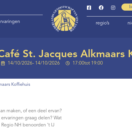
l
rvaringen
regio’s
n
Café St. Jacques Alkmaars K
14/10/2026
- 14/10/2026
17:00
tot 19:00
aars Koffiehuis
gaan maken, of een deel ervan?
je ervaringen graag delen? Wat
e Regio NH benoorden ‘t IJ