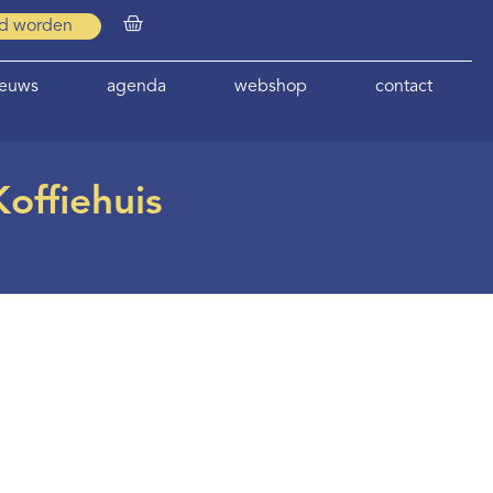
id worden
ieuws
agenda
webshop
contact
offiehuis