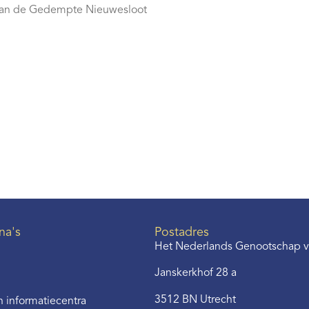
is aan de Gedempte Nieuwesloot
na's
Postadres
Het Nederlands Genootschap v
Janskerkhof 28 a
3512 BN Utrecht
 informatiecentra