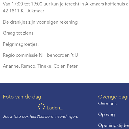
Van 17:00 tot 19:00 uur kun je terecht in Alkmaars koffiehu
42 1811 KT Alkmaar
De drankjes zijn voor eigen rekening
Graag tot ziens.
Pelgrimsgroetjes,
Regio commissie NH benoorden ‘t IJ
Arianne, Remco, Tineke, Co en Peter
Foto van de dag
Overige pagi
Over ons
Laden...
Op weg
Jouw foto ook hier?
Eerdere inzendingen.
Openingstijden