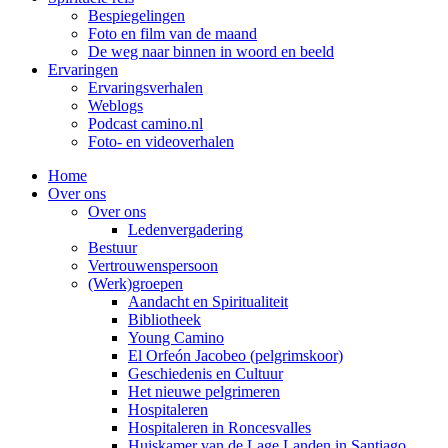
Bespiegelingen
Foto en film van de maand
De weg naar binnen in woord en beeld
Ervaringen
Ervaringsverhalen
Weblogs
Podcast camino.nl
Foto- en videoverhalen
Home
Over ons
Over ons
Ledenvergadering
Bestuur
Vertrouwenspersoon
(Werk)groepen
Aandacht en Spiritualiteit
Bibliotheek
Young Camino
El Orfeón Jacobeo (pelgrimskoor)
Geschiedenis en Cultuur
Het nieuwe pelgrimeren
Hospitaleren
Hospitaleren in Roncesvalles
Huiskamer van de Lage Landen in Santiago