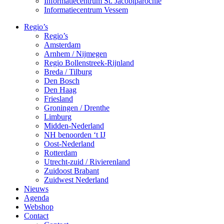
Informatiecentrum St. Jacobiparochie
Informatiecentrum Vessem
Regio’s
Regio’s
Amsterdam
Arnhem / Nijmegen
Regio Bollenstreek-Rijnland
Breda / Tilburg
Den Bosch
Den Haag
Friesland
Groningen / Drenthe
Limburg
Midden-Nederland
NH benoorden ‘t IJ
Oost-Nederland
Rotterdam
Utrecht-zuid / Rivierenland
Zuidoost Brabant
Zuidwest Nederland
Nieuws
Agenda
Webshop
Contact