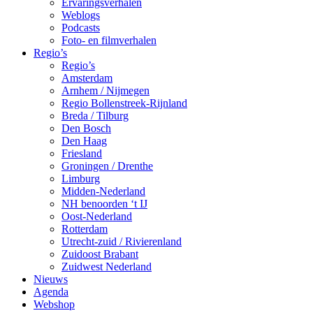
Ervaringsverhalen
Weblogs
Podcasts
Foto- en filmverhalen
Regio’s
Regio’s
Amsterdam
Arnhem / Nijmegen
Regio Bollenstreek-Rijnland
Breda / Tilburg
Den Bosch
Den Haag
Friesland
Groningen / Drenthe
Limburg
Midden-Nederland
NH benoorden ‘t IJ
Oost-Nederland
Rotterdam
Utrecht-zuid / Rivierenland
Zuidoost Brabant
Zuidwest Nederland
Nieuws
Agenda
Webshop