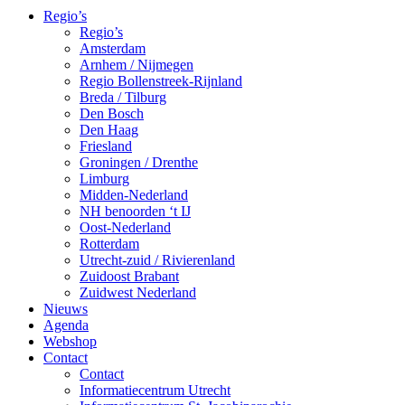
Regio’s
Regio’s
Amsterdam
Arnhem / Nijmegen
Regio Bollenstreek-Rijnland
Breda / Tilburg
Den Bosch
Den Haag
Friesland
Groningen / Drenthe
Limburg
Midden-Nederland
NH benoorden ‘t IJ
Oost-Nederland
Rotterdam
Utrecht-zuid / Rivierenland
Zuidoost Brabant
Zuidwest Nederland
Nieuws
Agenda
Webshop
Contact
Contact
Informatiecentrum Utrecht