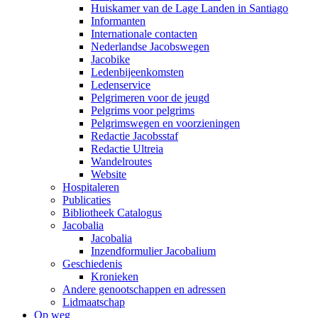
Huiskamer van de Lage Landen in Santiago
Informanten
Internationale contacten
Nederlandse Jacobswegen
Jacobike
Ledenbijeenkomsten
Ledenservice
Pelgrimeren voor de jeugd
Pelgrims voor pelgrims
Pelgrimswegen en voorzieningen
Redactie Jacobsstaf
Redactie Ultreia
Wandelroutes
Website
Hospitaleren
Publicaties
Bibliotheek Catalogus
Jacobalia
Jacobalia
Inzendformulier Jacobalium
Geschiedenis
Kronieken
Andere genootschappen en adressen
Lidmaatschap
Op weg