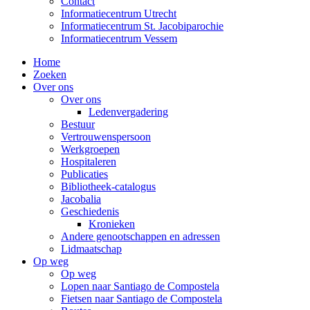
Contact
Informatiecentrum Utrecht
Informatiecentrum St. Jacobiparochie
Informatiecentrum Vessem
Home
Zoeken
Over ons
Over ons
Ledenvergadering
Bestuur
Vertrouwenspersoon
Werkgroepen
Hospitaleren
Publicaties
Bibliotheek-catalogus
Jacobalia
Geschiedenis
Kronieken
Andere genootschappen en adressen
Lidmaatschap
Op weg
Op weg
Lopen naar Santiago de Compostela
Fietsen naar Santiago de Compostela