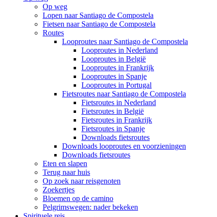
Op weg
Lopen naar Santiago de Compostela
Fietsen naar Santiago de Compostela
Routes
Looproutes naar Santiago de Compostela
Looproutes in Nederland
Looproutes in België
Looproutes in Frankrijk
Looproutes in Spanje
Looproutes in Portugal
Fietsroutes naar Santiago de Compostela
Fietsroutes in Nederland
Fietsroutes in België
Fietsroutes in Frankrijk
Fietsroutes in Spanje
Downloads fietsroutes
Downloads looproutes en voorzieningen
Downloads fietsroutes
Eten en slapen
Terug naar huis
Op zoek naar reisgenoten
Zoekertjes
Bloemen op de camino
Pelgrimswegen: nader bekeken
Spirituele reis