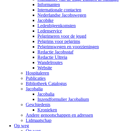
Informanten
Internationale contacten
Nederlandse Jacobswegen
Jacobike
Ledenbijeenkomsten
Ledenservice
Pelgrimeren voor de jeugd
Pelgrims voor pelgrims
Pelgrimswegen en voorzieningen
Redactie Jacobsstaf
Redactie Ultreia
Wandelroutes
Website
Hospitaleren
Publicaties
Bibliotheek Catalogus
Jacobalia
Jacobalia
Inzendformulier Jacobalium
Geschiedenis
Kronieken
Andere genootschappen en adressen
Lidmaatschap
Op weg
Op weg