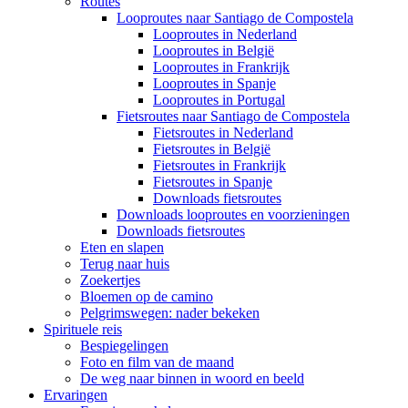
Routes
Looproutes naar Santiago de Compostela
Looproutes in Nederland
Looproutes in België
Looproutes in Frankrijk
Looproutes in Spanje
Looproutes in Portugal
Fietsroutes naar Santiago de Compostela
Fietsroutes in Nederland
Fietsroutes in België
Fietsroutes in Frankrijk
Fietsroutes in Spanje
Downloads fietsroutes
Downloads looproutes en voorzieningen
Downloads fietsroutes
Eten en slapen
Terug naar huis
Zoekertjes
Bloemen op de camino
Pelgrimswegen: nader bekeken
Spirituele reis
Bespiegelingen
Foto en film van de maand
De weg naar binnen in woord en beeld
Ervaringen