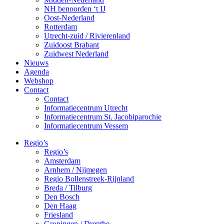
NH benoorden ‘t IJ
Oost-Nederland
Rotterdam
Utrecht-zuid / Rivierenland
Zuidoost Brabant
Zuidwest Nederland
Nieuws
Agenda
Webshop
Contact
Contact
Informatiecentrum Utrecht
Informatiecentrum St. Jacobiparochie
Informatiecentrum Vessem
Regio’s
Regio’s
Amsterdam
Arnhem / Nijmegen
Regio Bollenstreek-Rijnland
Breda / Tilburg
Den Bosch
Den Haag
Friesland
Groningen / Drenthe