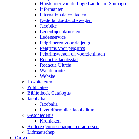
Huiskamer van de Lage Landen in Santiago
Informanten
Internationale contacten
Nederlandse Jacobswegen
Jacobike
Ledenbijeenkomsten
Ledenservice
Pelgrimeren voor de jeugd
Pelgrims voor pelgrims
Pelgrimswegen en voorzieningen
Redactie Jacobsstaf
Redactie Ultreia
Wandelroutes
Website
Hospitaleren
Publicaties
Bibliotheek Catalogus
Jacobalia
Jacobalia
Inzendformulier Jacobalium
Geschiedenis
Kronieken
Andere genootschappen en adressen
Lidmaatschap
Op weg