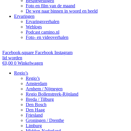
Bespiegelingen
Foto en film van de maand
De weg naar binnen in woord en beeld
Ervaringen
Ervaringsverhalen
Weblogs
Podcast camino.nl
Foto- en videoverhalen
Facebook-square
Facebook
Instagram
lid worden
€
0,00
0
Winkelwagen
Regio’s
Regio’s
Amsterdam
Arnhem / Nijmegen
Regio Bollenstreek-Rijnland
Breda / Tilburg
Den Bosch
Den Haag
Friesland
Groningen / Drenthe
Limburg
Midden-Nederland