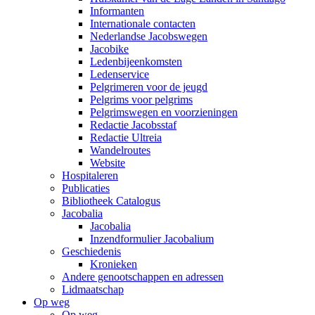
Informanten
Internationale contacten
Nederlandse Jacobswegen
Jacobike
Ledenbijeenkomsten
Ledenservice
Pelgrimeren voor de jeugd
Pelgrims voor pelgrims
Pelgrimswegen en voorzieningen
Redactie Jacobsstaf
Redactie Ultreia
Wandelroutes
Website
Hospitaleren
Publicaties
Bibliotheek Catalogus
Jacobalia
Jacobalia
Inzendformulier Jacobalium
Geschiedenis
Kronieken
Andere genootschappen en adressen
Lidmaatschap
Op weg
Op weg