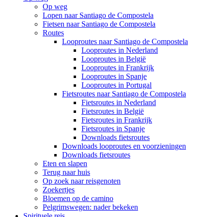
Op weg
Lopen naar Santiago de Compostela
Fietsen naar Santiago de Compostela
Routes
Looproutes naar Santiago de Compostela
Looproutes in Nederland
Looproutes in België
Looproutes in Frankrijk
Looproutes in Spanje
Looproutes in Portugal
Fietsroutes naar Santiago de Compostela
Fietsroutes in Nederland
Fietsroutes in België
Fietsroutes in Frankrijk
Fietsroutes in Spanje
Downloads fietsroutes
Downloads looproutes en voorzieningen
Downloads fietsroutes
Eten en slapen
Terug naar huis
Op zoek naar reisgenoten
Zoekertjes
Bloemen op de camino
Pelgrimswegen: nader bekeken
Spirituele reis