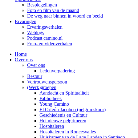
Bespiegelingen
Foto en film van de maand
De weg naar binnen in woord en beeld
Ervaringen
Ervaringsverhalen
Weblogs
Podcast camino.nl
Foto- en videoverhalen
Home
Over ons
Over ons
Ledenvergadering
Bestuur
Vertrouwenspersoon
(Werk)groepen
Aandacht en Spiritualiteit
Bibliotheek
Young Camino
El Orfeón Jacobeo (pelgrimskoor)
Geschiedenis en Cultuur
Het nieuwe pelgrimeren
Hospitaleren
Hospitaleren in Roncesvalles
Huiskamer van de Lage Landen in Santiago