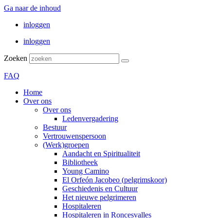
Ga naar de inhoud
inloggen
inloggen
Zoeken
FAQ
Home
Over ons
Over ons
Ledenvergadering
Bestuur
Vertrouwenspersoon
(Werk)groepen
Aandacht en Spiritualiteit
Bibliotheek
Young Camino
El Orfeón Jacobeo (pelgrimskoor)
Geschiedenis en Cultuur
Het nieuwe pelgrimeren
Hospitaleren
Hospitaleren in Roncesvalles