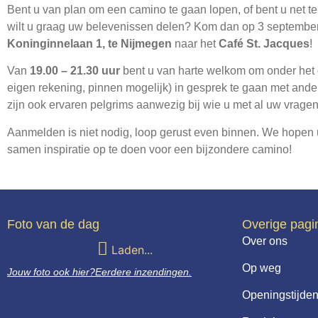
Bent u van plan om een camino te gaan lopen, of bent u net t
wilt u graag uw belevenissen delen? Kom dan op 3 septembe
Koninginnelaan 1, te Nijmegen
naar het
Café St. Jacques
!
Van
19.00 – 21.30 uur
bent u van harte welkom om onder het 
eigen rekening, pinnen mogelijk) in gesprek te gaan met ande
zijn ook ervaren pelgrims aanwezig bij wie u met al uw vragen 
Aanmelden is niet nodig, loop gerust even binnen. We hopen
samen inspiratie op te doen voor een bijzondere camino!
Foto van de dag
Overige pagi
Over ons
Laden...
Op weg
Jouw foto ook hier?
Eerdere inzendingen.
Openingstijden