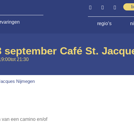
l
rvaringen
regio’s
n
 september Café St. Jacqu
19:00
tot 21:30
 Jacques Nijmegen
n van een camino en/of