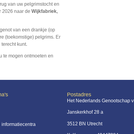
erug van uw pelgrimstocht en
r 2026 naar de
Wijkfabriek,
genot van een drankje (op
re (toekomstige) pelgrims. Er
terecht kunt.
 u te mogen ontmoeten en
na's
Postadres
Het Nederlands Genootschap v
Janskerkhof 28 a
3512 BN Utrecht
 informatiecentra