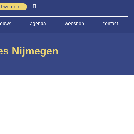
id worden
ieuws
agenda
webshop
contact
es Nijmegen