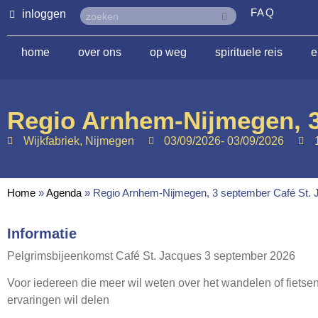
FAQ
inloggen
home
over ons
op weg
spirituele reis
e
Regio Arnhem-Nijmegen, 3
Wijkfabriek, Nijmegen
03/09/2026
- 03/09/2026
Home
»
Agenda
»
Regio Arnhem-Nijmegen, 3 september Café St.
Informatie
Pelgrimsbijeenkomst Café St. Jacques 3 september 2026
Voor iedereen die meer wil weten over het wandelen of fietse
ervaringen wil delen