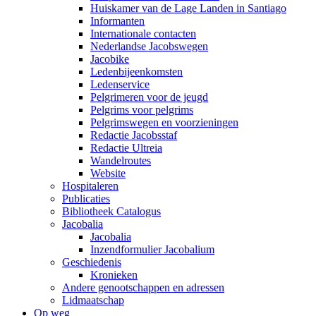
Huiskamer van de Lage Landen in Santiago
Informanten
Internationale contacten
Nederlandse Jacobswegen
Jacobike
Ledenbijeenkomsten
Ledenservice
Pelgrimeren voor de jeugd
Pelgrims voor pelgrims
Pelgrimswegen en voorzieningen
Redactie Jacobsstaf
Redactie Ultreia
Wandelroutes
Website
Hospitaleren
Publicaties
Bibliotheek Catalogus
Jacobalia
Jacobalia
Inzendformulier Jacobalium
Geschiedenis
Kronieken
Andere genootschappen en adressen
Lidmaatschap
Op weg