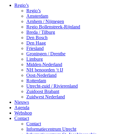
Regio’s
Regio’s
Amsterdam
Arnhem / Nijmegen
Regio Bollenstreek-Rijnland
Breda / Tilburg
Den Bosch
Den Haag
Friesland
Groningen / Drenthe
Limburg
Midden-Nederland
NH benoorden ‘t IJ
Oost-Nederland
Rotterdam
Utrecht-zuid / Rivierenland
Zuidoost Brabant
Zuidwest Nederland
Nieuws
Agenda
Webshop
Contact
Contact
Informatiecentrum Utrecht