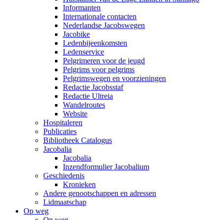
Informanten
Internationale contacten
Nederlandse Jacobswegen
Jacobike
Ledenbijeenkomsten
Ledenservice
Pelgrimeren voor de jeugd
Pelgrims voor pelgrims
Pelgrimswegen en voorzieningen
Redactie Jacobsstaf
Redactie Ultreia
Wandelroutes
Website
Hospitaleren
Publicaties
Bibliotheek Catalogus
Jacobalia
Jacobalia
Inzendformulier Jacobalium
Geschiedenis
Kronieken
Andere genootschappen en adressen
Lidmaatschap
Op weg
Op weg