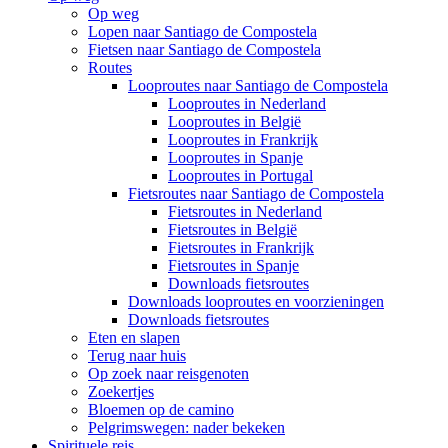
Op weg
Lopen naar Santiago de Compostela
Fietsen naar Santiago de Compostela
Routes
Looproutes naar Santiago de Compostela
Looproutes in Nederland
Looproutes in België
Looproutes in Frankrijk
Looproutes in Spanje
Looproutes in Portugal
Fietsroutes naar Santiago de Compostela
Fietsroutes in Nederland
Fietsroutes in België
Fietsroutes in Frankrijk
Fietsroutes in Spanje
Downloads fietsroutes
Downloads looproutes en voorzieningen
Downloads fietsroutes
Eten en slapen
Terug naar huis
Op zoek naar reisgenoten
Zoekertjes
Bloemen op de camino
Pelgrimswegen: nader bekeken
Spirituele reis