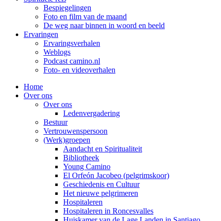
Bespiegelingen
Foto en film van de maand
De weg naar binnen in woord en beeld
Ervaringen
Ervaringsverhalen
Weblogs
Podcast camino.nl
Foto- en videoverhalen
Home
Over ons
Over ons
Ledenvergadering
Bestuur
Vertrouwenspersoon
(Werk)groepen
Aandacht en Spiritualiteit
Bibliotheek
Young Camino
El Orfeón Jacobeo (pelgrimskoor)
Geschiedenis en Cultuur
Het nieuwe pelgrimeren
Hospitaleren
Hospitaleren in Roncesvalles
Huiskamer van de Lage Landen in Santiago