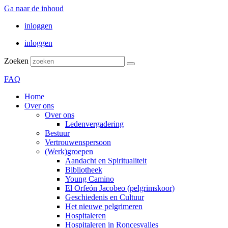
Ga naar de inhoud
inloggen
inloggen
Zoeken
FAQ
Home
Over ons
Over ons
Ledenvergadering
Bestuur
Vertrouwenspersoon
(Werk)groepen
Aandacht en Spiritualiteit
Bibliotheek
Young Camino
El Orfeón Jacobeo (pelgrimskoor)
Geschiedenis en Cultuur
Het nieuwe pelgrimeren
Hospitaleren
Hospitaleren in Roncesvalles