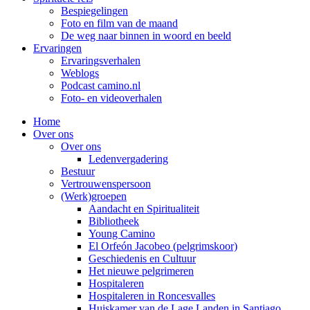
Bespiegelingen
Foto en film van de maand
De weg naar binnen in woord en beeld
Ervaringen
Ervaringsverhalen
Weblogs
Podcast camino.nl
Foto- en videoverhalen
Home
Over ons
Over ons
Ledenvergadering
Bestuur
Vertrouwenspersoon
(Werk)groepen
Aandacht en Spiritualiteit
Bibliotheek
Young Camino
El Orfeón Jacobeo (pelgrimskoor)
Geschiedenis en Cultuur
Het nieuwe pelgrimeren
Hospitaleren
Hospitaleren in Roncesvalles
Huiskamer van de Lage Landen in Santiago