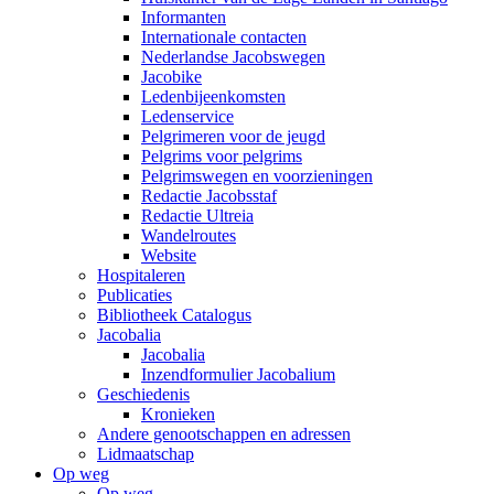
Informanten
Internationale contacten
Nederlandse Jacobswegen
Jacobike
Ledenbijeenkomsten
Ledenservice
Pelgrimeren voor de jeugd
Pelgrims voor pelgrims
Pelgrimswegen en voorzieningen
Redactie Jacobsstaf
Redactie Ultreia
Wandelroutes
Website
Hospitaleren
Publicaties
Bibliotheek Catalogus
Jacobalia
Jacobalia
Inzendformulier Jacobalium
Geschiedenis
Kronieken
Andere genootschappen en adressen
Lidmaatschap
Op weg
Op weg