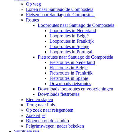
Op weg
Lopen naar Santiago de Compostela
Fietsen naar Santiago de Compostela
Routes
Looproutes naar Santiago de Compostela
Looproutes in Nederland
Looproutes in België
Looproutes in Frankrijk
Looproutes in Spanje
Looproutes in Portugal
Fietsroutes naar Santiago de Compostela
Fietsroutes in Nederland
Fietsroutes in België
Fietsroutes in Frankrijk
Fietsroutes in Spanje
Downloads fietsroutes
Downloads looproutes en voorzieningen
Downloads fietsroutes
Eten en slapen
Terug naar huis
Op zoek naar reisgenoten
Zoekertjes
Bloemen op de camino
Pelgrimswegen: nader bekeken
Spirituele reis