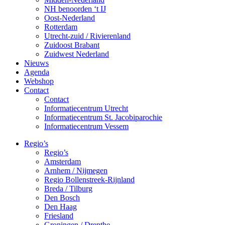
NH benoorden ‘t IJ
Oost-Nederland
Rotterdam
Utrecht-zuid / Rivierenland
Zuidoost Brabant
Zuidwest Nederland
Nieuws
Agenda
Webshop
Contact
Contact
Informatiecentrum Utrecht
Informatiecentrum St. Jacobiparochie
Informatiecentrum Vessem
Regio’s
Regio’s
Amsterdam
Arnhem / Nijmegen
Regio Bollenstreek-Rijnland
Breda / Tilburg
Den Bosch
Den Haag
Friesland
Groningen / Drenthe