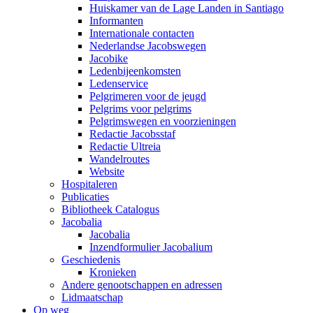
Huiskamer van de Lage Landen in Santiago
Informanten
Internationale contacten
Nederlandse Jacobswegen
Jacobike
Ledenbijeenkomsten
Ledenservice
Pelgrimeren voor de jeugd
Pelgrims voor pelgrims
Pelgrimswegen en voorzieningen
Redactie Jacobsstaf
Redactie Ultreia
Wandelroutes
Website
Hospitaleren
Publicaties
Bibliotheek Catalogus
Jacobalia
Jacobalia
Inzendformulier Jacobalium
Geschiedenis
Kronieken
Andere genootschappen en adressen
Lidmaatschap
Op weg