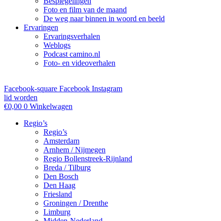
Bespiegelingen
Foto en film van de maand
De weg naar binnen in woord en beeld
Ervaringen
Ervaringsverhalen
Weblogs
Podcast camino.nl
Foto- en videoverhalen
Facebook-square
Facebook
Instagram
lid worden
€
0,00
0
Winkelwagen
Regio’s
Regio’s
Amsterdam
Arnhem / Nijmegen
Regio Bollenstreek-Rijnland
Breda / Tilburg
Den Bosch
Den Haag
Friesland
Groningen / Drenthe
Limburg
Midden-Nederland