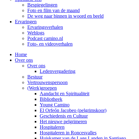
Bespiegelingen
Foto en film van de maand
De weg naar binnen in woord en beeld
Ervaringen
Ervaringsverhalen
Weblogs
Podcast camino.nl
Foto- en videoverhalen
Home
Over ons
Over ons
Ledenvergadering
Bestuur
Vertrouwenspersoon
(Werk)groepen
Aandacht en Spiritualiteit
Bibliotheek
Young Camino
El Orfeón Jacobeo (pelgrimskoor)
Geschiedenis en Cultuur
Het nieuwe pelgrimeren
Hospitaleren
Hospitaleren in Roncesvalles
Huiskamer van de Lage Landen in Santiago