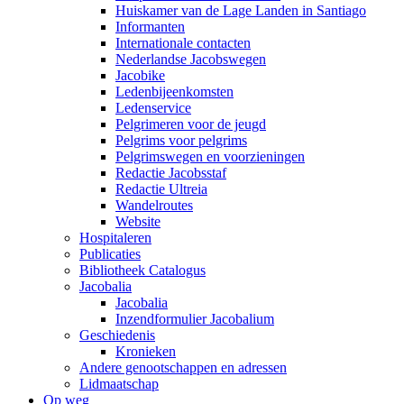
Huiskamer van de Lage Landen in Santiago
Informanten
Internationale contacten
Nederlandse Jacobswegen
Jacobike
Ledenbijeenkomsten
Ledenservice
Pelgrimeren voor de jeugd
Pelgrims voor pelgrims
Pelgrimswegen en voorzieningen
Redactie Jacobsstaf
Redactie Ultreia
Wandelroutes
Website
Hospitaleren
Publicaties
Bibliotheek Catalogus
Jacobalia
Jacobalia
Inzendformulier Jacobalium
Geschiedenis
Kronieken
Andere genootschappen en adressen
Lidmaatschap
Op weg