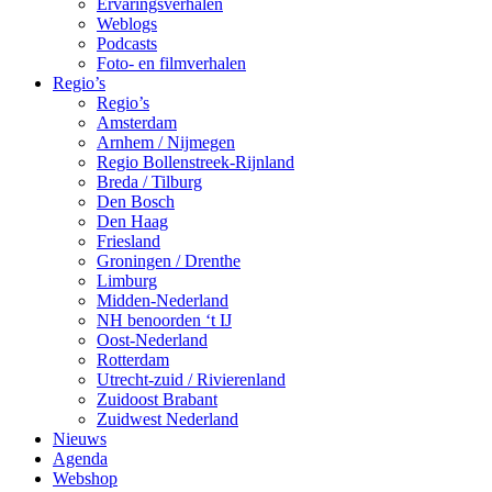
Ervaringsverhalen
Weblogs
Podcasts
Foto- en filmverhalen
Regio’s
Regio’s
Amsterdam
Arnhem / Nijmegen
Regio Bollenstreek-Rijnland
Breda / Tilburg
Den Bosch
Den Haag
Friesland
Groningen / Drenthe
Limburg
Midden-Nederland
NH benoorden ‘t IJ
Oost-Nederland
Rotterdam
Utrecht-zuid / Rivierenland
Zuidoost Brabant
Zuidwest Nederland
Nieuws
Agenda
Webshop