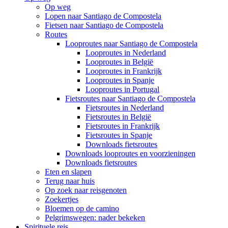
Op weg
Lopen naar Santiago de Compostela
Fietsen naar Santiago de Compostela
Routes
Looproutes naar Santiago de Compostela
Looproutes in Nederland
Looproutes in België
Looproutes in Frankrijk
Looproutes in Spanje
Looproutes in Portugal
Fietsroutes naar Santiago de Compostela
Fietsroutes in Nederland
Fietsroutes in België
Fietsroutes in Frankrijk
Fietsroutes in Spanje
Downloads fietsroutes
Downloads looproutes en voorzieningen
Downloads fietsroutes
Eten en slapen
Terug naar huis
Op zoek naar reisgenoten
Zoekertjes
Bloemen op de camino
Pelgrimswegen: nader bekeken
Spirituele reis