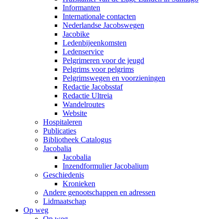
Informanten
Internationale contacten
Nederlandse Jacobswegen
Jacobike
Ledenbijeenkomsten
Ledenservice
Pelgrimeren voor de jeugd
Pelgrims voor pelgrims
Pelgrimswegen en voorzieningen
Redactie Jacobsstaf
Redactie Ultreia
Wandelroutes
Website
Hospitaleren
Publicaties
Bibliotheek Catalogus
Jacobalia
Jacobalia
Inzendformulier Jacobalium
Geschiedenis
Kronieken
Andere genootschappen en adressen
Lidmaatschap
Op weg
Op weg