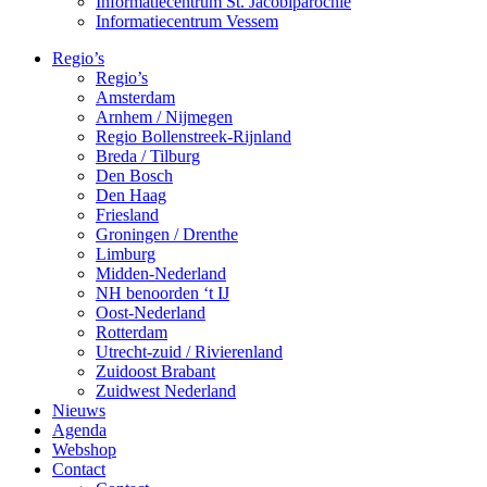
Informatiecentrum St. Jacobiparochie
Informatiecentrum Vessem
Regio’s
Regio’s
Amsterdam
Arnhem / Nijmegen
Regio Bollenstreek-Rijnland
Breda / Tilburg
Den Bosch
Den Haag
Friesland
Groningen / Drenthe
Limburg
Midden-Nederland
NH benoorden ‘t IJ
Oost-Nederland
Rotterdam
Utrecht-zuid / Rivierenland
Zuidoost Brabant
Zuidwest Nederland
Nieuws
Agenda
Webshop
Contact