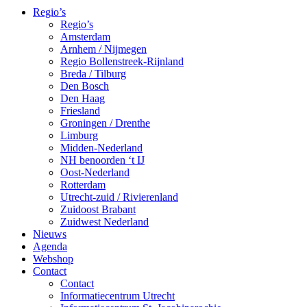
Regio’s
Regio’s
Amsterdam
Arnhem / Nijmegen
Regio Bollenstreek-Rijnland
Breda / Tilburg
Den Bosch
Den Haag
Friesland
Groningen / Drenthe
Limburg
Midden-Nederland
NH benoorden ‘t IJ
Oost-Nederland
Rotterdam
Utrecht-zuid / Rivierenland
Zuidoost Brabant
Zuidwest Nederland
Nieuws
Agenda
Webshop
Contact
Contact
Informatiecentrum Utrecht