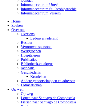
Contact
Informatiecentrum Utrecht
Informatiecentrum St. Jacobiparochie
Informatiecentrum Vessem
Home
Zoeken
Over ons
Over ons
Ledenvergadering
Bestuur
Vertrouwenspersoon
Werkgroepen
Hospitaleren
Publicaties
Bibliotheek-catalogus
Jacobalia
Geschiedenis
Kronieken
Andere genootschappen en adressen
Lidmaatschap
Op weg
Op weg
Lopen naar Santiago de Compostela
Fietsen naar Santiago de Compostela