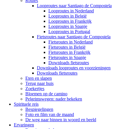
Routes
Looproutes naar Santiago de Compostela
Looproutes in Nederland
Looproutes in België
Looproutes in Frankrijk
Looproutes in Spanje
Looproutes in Portugal
Fietsroutes naar Santiago de Compostela
Fietsroutes in Nederland
Fietsroutes in België
Fietsroutes in Frankrijk
Fietsroutes in Spanje
Downloads fietsroutes
Downloads looproutes en voorzieningen
Downloads fietsroutes
Eten en slapen
Terug naar huis
Zoekertjes
Bloemen op de camino
Pelgrimswegen: nader bekeken
Spirituele reis
Bespiegelingen
Foto en film van de maand
De weg naar binnen in woord en beeld
Ervaringen