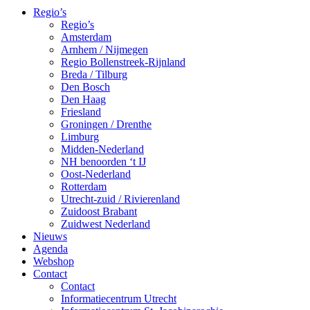
Regio’s
Regio’s
Amsterdam
Arnhem / Nijmegen
Regio Bollenstreek-Rijnland
Breda / Tilburg
Den Bosch
Den Haag
Friesland
Groningen / Drenthe
Limburg
Midden-Nederland
NH benoorden ‘t IJ
Oost-Nederland
Rotterdam
Utrecht-zuid / Rivierenland
Zuidoost Brabant
Zuidwest Nederland
Nieuws
Agenda
Webshop
Contact
Contact
Informatiecentrum Utrecht