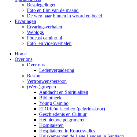
Bespiegelingen
Foto en film van de maand
De weg naar binnen in woord en beeld
Ervaringen
Ervaringsverhalen
Weblogs
Podcast camino.nl
Foto- en videoverhalen
Home
Over ons
Over ons
Ledenvergadering
Bestuur
Vertrouwenspersoon
(Werk)groepen
Aandacht en Spiritualiteit
Bibliotheek
Young Camino
El Orfeón Jacobeo (pelgrimskoor)
Geschiedenis en Cultuur
Het nieuwe pelgrimeren
Hospitaleren
Hospitaleren in Roncesvalles
Huiskamer van de Lage Landen in Santiago