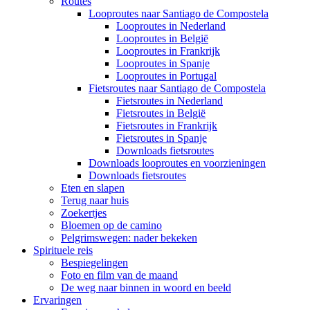
Routes
Looproutes naar Santiago de Compostela
Looproutes in Nederland
Looproutes in België
Looproutes in Frankrijk
Looproutes in Spanje
Looproutes in Portugal
Fietsroutes naar Santiago de Compostela
Fietsroutes in Nederland
Fietsroutes in België
Fietsroutes in Frankrijk
Fietsroutes in Spanje
Downloads fietsroutes
Downloads looproutes en voorzieningen
Downloads fietsroutes
Eten en slapen
Terug naar huis
Zoekertjes
Bloemen op de camino
Pelgrimswegen: nader bekeken
Spirituele reis
Bespiegelingen
Foto en film van de maand
De weg naar binnen in woord en beeld
Ervaringen