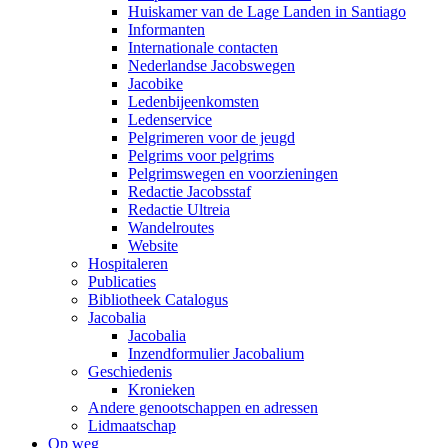
Huiskamer van de Lage Landen in Santiago
Informanten
Internationale contacten
Nederlandse Jacobswegen
Jacobike
Ledenbijeenkomsten
Ledenservice
Pelgrimeren voor de jeugd
Pelgrims voor pelgrims
Pelgrimswegen en voorzieningen
Redactie Jacobsstaf
Redactie Ultreia
Wandelroutes
Website
Hospitaleren
Publicaties
Bibliotheek Catalogus
Jacobalia
Jacobalia
Inzendformulier Jacobalium
Geschiedenis
Kronieken
Andere genootschappen en adressen
Lidmaatschap
Op weg