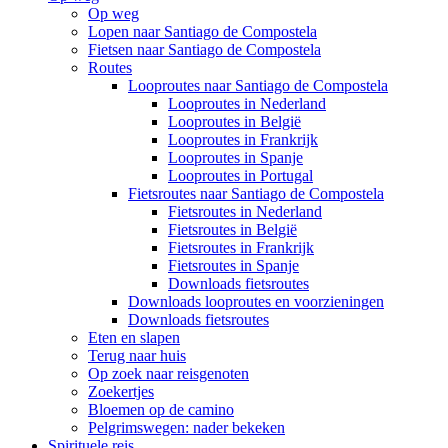
Op weg
Lopen naar Santiago de Compostela
Fietsen naar Santiago de Compostela
Routes
Looproutes naar Santiago de Compostela
Looproutes in Nederland
Looproutes in België
Looproutes in Frankrijk
Looproutes in Spanje
Looproutes in Portugal
Fietsroutes naar Santiago de Compostela
Fietsroutes in Nederland
Fietsroutes in België
Fietsroutes in Frankrijk
Fietsroutes in Spanje
Downloads fietsroutes
Downloads looproutes en voorzieningen
Downloads fietsroutes
Eten en slapen
Terug naar huis
Op zoek naar reisgenoten
Zoekertjes
Bloemen op de camino
Pelgrimswegen: nader bekeken
Spirituele reis