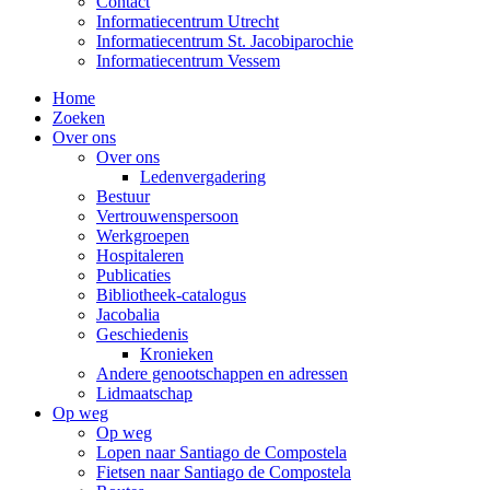
Contact
Informatiecentrum Utrecht
Informatiecentrum St. Jacobiparochie
Informatiecentrum Vessem
Home
Zoeken
Over ons
Over ons
Ledenvergadering
Bestuur
Vertrouwenspersoon
Werkgroepen
Hospitaleren
Publicaties
Bibliotheek-catalogus
Jacobalia
Geschiedenis
Kronieken
Andere genootschappen en adressen
Lidmaatschap
Op weg
Op weg
Lopen naar Santiago de Compostela
Fietsen naar Santiago de Compostela