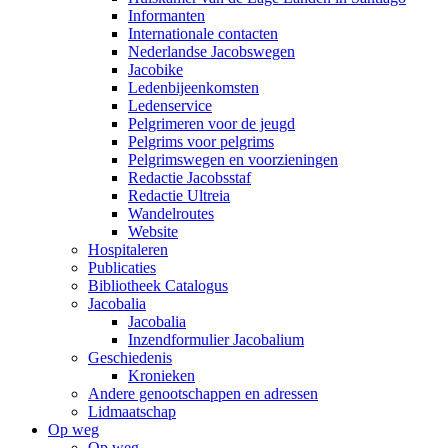
Informanten
Internationale contacten
Nederlandse Jacobswegen
Jacobike
Ledenbijeenkomsten
Ledenservice
Pelgrimeren voor de jeugd
Pelgrims voor pelgrims
Pelgrimswegen en voorzieningen
Redactie Jacobsstaf
Redactie Ultreia
Wandelroutes
Website
Hospitaleren
Publicaties
Bibliotheek Catalogus
Jacobalia
Jacobalia
Inzendformulier Jacobalium
Geschiedenis
Kronieken
Andere genootschappen en adressen
Lidmaatschap
Op weg
Op weg