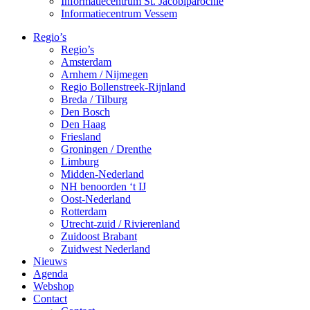
Informatiecentrum St. Jacobiparochie
Informatiecentrum Vessem
Regio’s
Regio’s
Amsterdam
Arnhem / Nijmegen
Regio Bollenstreek-Rijnland
Breda / Tilburg
Den Bosch
Den Haag
Friesland
Groningen / Drenthe
Limburg
Midden-Nederland
NH benoorden ‘t IJ
Oost-Nederland
Rotterdam
Utrecht-zuid / Rivierenland
Zuidoost Brabant
Zuidwest Nederland
Nieuws
Agenda
Webshop
Contact