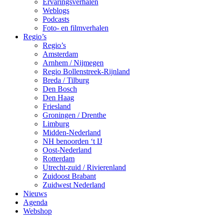
Ervaringsverhalen
Weblogs
Podcasts
Foto- en filmverhalen
Regio’s
Regio’s
Amsterdam
Arnhem / Nijmegen
Regio Bollenstreek-Rijnland
Breda / Tilburg
Den Bosch
Den Haag
Friesland
Groningen / Drenthe
Limburg
Midden-Nederland
NH benoorden ‘t IJ
Oost-Nederland
Rotterdam
Utrecht-zuid / Rivierenland
Zuidoost Brabant
Zuidwest Nederland
Nieuws
Agenda
Webshop