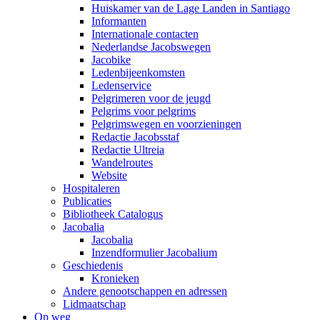
Huiskamer van de Lage Landen in Santiago
Informanten
Internationale contacten
Nederlandse Jacobswegen
Jacobike
Ledenbijeenkomsten
Ledenservice
Pelgrimeren voor de jeugd
Pelgrims voor pelgrims
Pelgrimswegen en voorzieningen
Redactie Jacobsstaf
Redactie Ultreia
Wandelroutes
Website
Hospitaleren
Publicaties
Bibliotheek Catalogus
Jacobalia
Jacobalia
Inzendformulier Jacobalium
Geschiedenis
Kronieken
Andere genootschappen en adressen
Lidmaatschap
Op weg