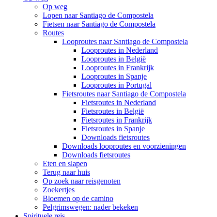
Op weg
Lopen naar Santiago de Compostela
Fietsen naar Santiago de Compostela
Routes
Looproutes naar Santiago de Compostela
Looproutes in Nederland
Looproutes in België
Looproutes in Frankrijk
Looproutes in Spanje
Looproutes in Portugal
Fietsroutes naar Santiago de Compostela
Fietsroutes in Nederland
Fietsroutes in België
Fietsroutes in Frankrijk
Fietsroutes in Spanje
Downloads fietsroutes
Downloads looproutes en voorzieningen
Downloads fietsroutes
Eten en slapen
Terug naar huis
Op zoek naar reisgenoten
Zoekertjes
Bloemen op de camino
Pelgrimswegen: nader bekeken
Spirituele reis