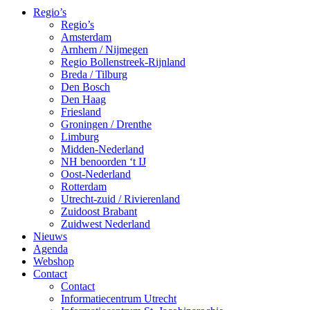
Regio’s
Regio’s
Amsterdam
Arnhem / Nijmegen
Regio Bollenstreek-Rijnland
Breda / Tilburg
Den Bosch
Den Haag
Friesland
Groningen / Drenthe
Limburg
Midden-Nederland
NH benoorden ‘t IJ
Oost-Nederland
Rotterdam
Utrecht-zuid / Rivierenland
Zuidoost Brabant
Zuidwest Nederland
Nieuws
Agenda
Webshop
Contact
Contact
Informatiecentrum Utrecht