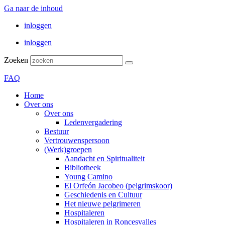
Ga naar de inhoud
inloggen
inloggen
Zoeken
FAQ
Home
Over ons
Over ons
Ledenvergadering
Bestuur
Vertrouwenspersoon
(Werk)groepen
Aandacht en Spiritualiteit
Bibliotheek
Young Camino
El Orfeón Jacobeo (pelgrimskoor)
Geschiedenis en Cultuur
Het nieuwe pelgrimeren
Hospitaleren
Hospitaleren in Roncesvalles