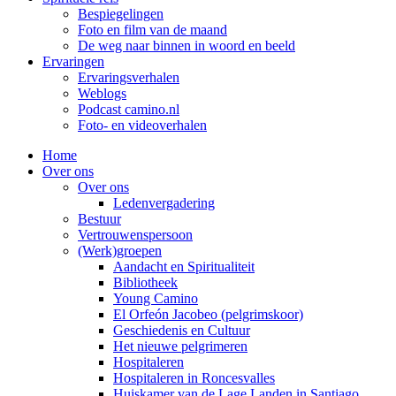
Bespiegelingen
Foto en film van de maand
De weg naar binnen in woord en beeld
Ervaringen
Ervaringsverhalen
Weblogs
Podcast camino.nl
Foto- en videoverhalen
Home
Over ons
Over ons
Ledenvergadering
Bestuur
Vertrouwenspersoon
(Werk)groepen
Aandacht en Spiritualiteit
Bibliotheek
Young Camino
El Orfeón Jacobeo (pelgrimskoor)
Geschiedenis en Cultuur
Het nieuwe pelgrimeren
Hospitaleren
Hospitaleren in Roncesvalles
Huiskamer van de Lage Landen in Santiago