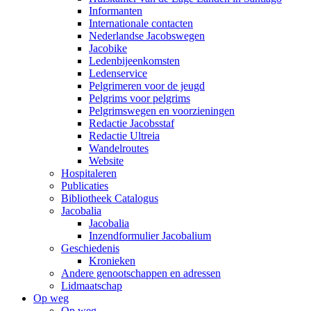
Informanten
Internationale contacten
Nederlandse Jacobswegen
Jacobike
Ledenbijeenkomsten
Ledenservice
Pelgrimeren voor de jeugd
Pelgrims voor pelgrims
Pelgrimswegen en voorzieningen
Redactie Jacobsstaf
Redactie Ultreia
Wandelroutes
Website
Hospitaleren
Publicaties
Bibliotheek Catalogus
Jacobalia
Jacobalia
Inzendformulier Jacobalium
Geschiedenis
Kronieken
Andere genootschappen en adressen
Lidmaatschap
Op weg
Op weg