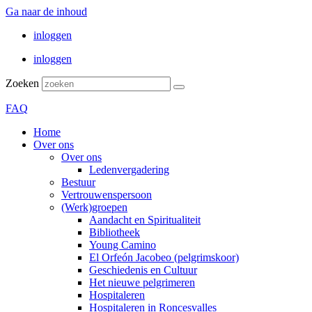
Ga naar de inhoud
inloggen
inloggen
Zoeken
FAQ
Home
Over ons
Over ons
Ledenvergadering
Bestuur
Vertrouwenspersoon
(Werk)groepen
Aandacht en Spiritualiteit
Bibliotheek
Young Camino
El Orfeón Jacobeo (pelgrimskoor)
Geschiedenis en Cultuur
Het nieuwe pelgrimeren
Hospitaleren
Hospitaleren in Roncesvalles