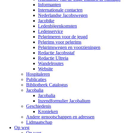
Informanten
Internationale contacten
Nederlandse Jacobswegen
Jacobike
Ledenbijeenkomsten
Ledenservice
Pelgrimeren voor de jeugd
Pelgrims voor pelgrims
Pelgrimswegen en voorzieningen
Redactie Jacobsstaf
Redactie Ultreia
Wandelroutes
Website
Hospitaleren
Publicaties
Bibliotheek Catalogus
Jacobalia
Jacobalia
Inzendformulier Jacobalium
Geschiedenis
Kronieken
Andere genootschappen en adressen
Lidmaatschap
Op weg
Op weg