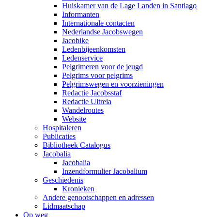
Huiskamer van de Lage Landen in Santiago
Informanten
Internationale contacten
Nederlandse Jacobswegen
Jacobike
Ledenbijeenkomsten
Ledenservice
Pelgrimeren voor de jeugd
Pelgrims voor pelgrims
Pelgrimswegen en voorzieningen
Redactie Jacobsstaf
Redactie Ultreia
Wandelroutes
Website
Hospitaleren
Publicaties
Bibliotheek Catalogus
Jacobalia
Jacobalia
Inzendformulier Jacobalium
Geschiedenis
Kronieken
Andere genootschappen en adressen
Lidmaatschap
Op weg