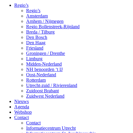
Regio’s
Regio’s
Amsterdam
Arnhem / Nijmegen
Regio Bollenstreek-Rijnland
Breda / Tilburg
Den Bosch
Den Haag
Friesland
Groningen / Drenthe
Limburg
Midden-Nederland
NH benoorden ‘t IJ
Oost-Nederland
Rotterdam
Utrecht-zuid / Rivierenland
Zuidoost Brabant
Zuidwest Nederland
Nieuws
Agenda
Webshop
Contact
Contact
Informatiecentrum Utrecht