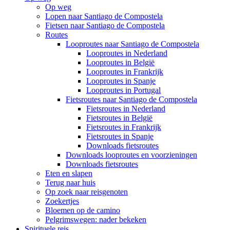
Op weg
Lopen naar Santiago de Compostela
Fietsen naar Santiago de Compostela
Routes
Looproutes naar Santiago de Compostela
Looproutes in Nederland
Looproutes in België
Looproutes in Frankrijk
Looproutes in Spanje
Looproutes in Portugal
Fietsroutes naar Santiago de Compostela
Fietsroutes in Nederland
Fietsroutes in België
Fietsroutes in Frankrijk
Fietsroutes in Spanje
Downloads fietsroutes
Downloads looproutes en voorzieningen
Downloads fietsroutes
Eten en slapen
Terug naar huis
Op zoek naar reisgenoten
Zoekertjes
Bloemen op de camino
Pelgrimswegen: nader bekeken
Spirituele reis