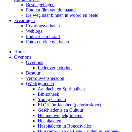
Bespiegelingen
Foto en film van de maand
De weg naar binnen in woord en beeld
Ervaringen
Ervaringsverhalen
Weblogs
Podcast camino.nl
Foto- en videoverhalen
Home
Over ons
Over ons
Ledenvergadering
Bestuur
Vertrouwenspersoon
(Werk)groepen
Aandacht en Spiritualiteit
Bibliotheek
Young Camino
El Orfeón Jacobeo (pelgrimskoor)
Geschiedenis en Cultuur
Het nieuwe pelgrimeren
Hospitaleren
Hospitaleren in Roncesvalles
Huiskamer van de Lage Landen in Santiago