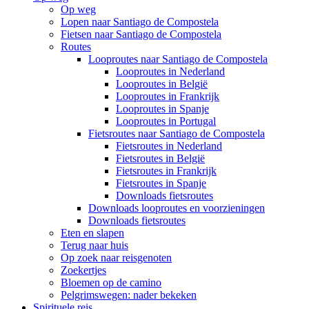
Op weg
Lopen naar Santiago de Compostela
Fietsen naar Santiago de Compostela
Routes
Looproutes naar Santiago de Compostela
Looproutes in Nederland
Looproutes in België
Looproutes in Frankrijk
Looproutes in Spanje
Looproutes in Portugal
Fietsroutes naar Santiago de Compostela
Fietsroutes in Nederland
Fietsroutes in België
Fietsroutes in Frankrijk
Fietsroutes in Spanje
Downloads fietsroutes
Downloads looproutes en voorzieningen
Downloads fietsroutes
Eten en slapen
Terug naar huis
Op zoek naar reisgenoten
Zoekertjes
Bloemen op de camino
Pelgrimswegen: nader bekeken
Spirituele reis