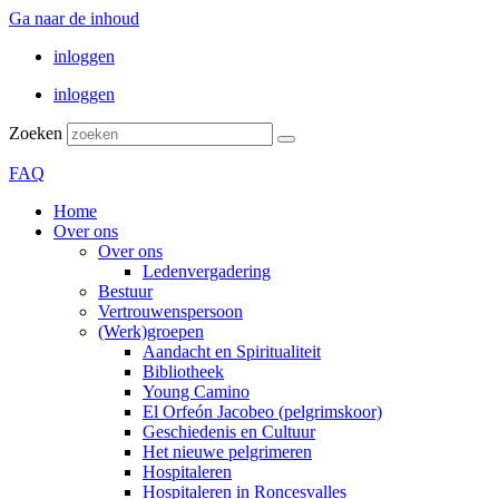
Ga naar de inhoud
inloggen
inloggen
Zoeken
FAQ
Home
Over ons
Over ons
Ledenvergadering
Bestuur
Vertrouwenspersoon
(Werk)groepen
Aandacht en Spiritualiteit
Bibliotheek
Young Camino
El Orfeón Jacobeo (pelgrimskoor)
Geschiedenis en Cultuur
Het nieuwe pelgrimeren
Hospitaleren
Hospitaleren in Roncesvalles