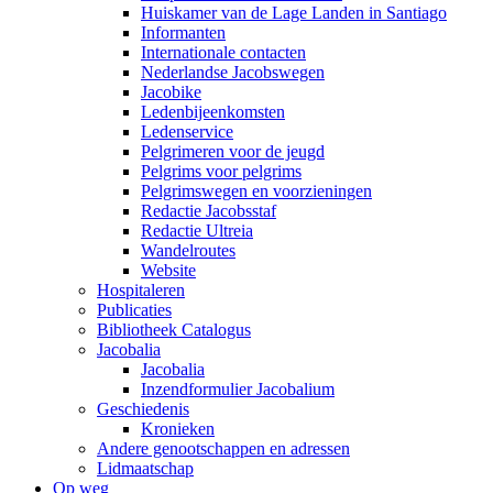
Huiskamer van de Lage Landen in Santiago
Informanten
Internationale contacten
Nederlandse Jacobswegen
Jacobike
Ledenbijeenkomsten
Ledenservice
Pelgrimeren voor de jeugd
Pelgrims voor pelgrims
Pelgrimswegen en voorzieningen
Redactie Jacobsstaf
Redactie Ultreia
Wandelroutes
Website
Hospitaleren
Publicaties
Bibliotheek Catalogus
Jacobalia
Jacobalia
Inzendformulier Jacobalium
Geschiedenis
Kronieken
Andere genootschappen en adressen
Lidmaatschap
Op weg