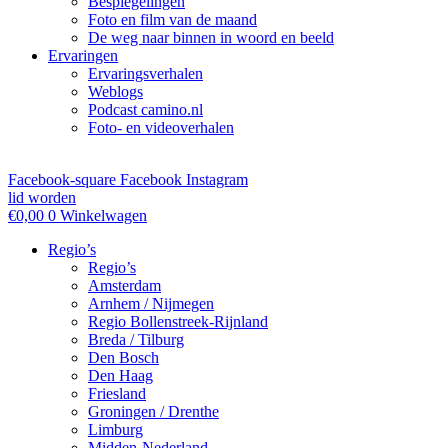
Bespiegelingen
Foto en film van de maand
De weg naar binnen in woord en beeld
Ervaringen
Ervaringsverhalen
Weblogs
Podcast camino.nl
Foto- en videoverhalen
Facebook-square
Facebook
Instagram
lid worden
€
0,00
0
Winkelwagen
Regio’s
Regio’s
Amsterdam
Arnhem / Nijmegen
Regio Bollenstreek-Rijnland
Breda / Tilburg
Den Bosch
Den Haag
Friesland
Groningen / Drenthe
Limburg
Midden-Nederland