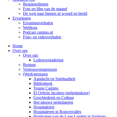
Bespiegelingen
Foto en film van de maand
De weg naar binnen in woord en beeld
Ervaringen
Ervaringsverhalen
Weblogs
Podcast camino.nl
Foto- en videoverhalen
Home
Over ons
Over ons
Ledenvergadering
Bestuur
Vertrouwenspersoon
(Werk)groepen
Aandacht en Spiritualiteit
Bibliotheek
Young Camino
El Orfeón Jacobeo (pelgrimskoor)
Geschiedenis en Cultuur
Het nieuwe pelgrimeren
Hospitaleren
Hospitaleren in Roncesvalles
Huiskamer van de Lage Landen in Santiago