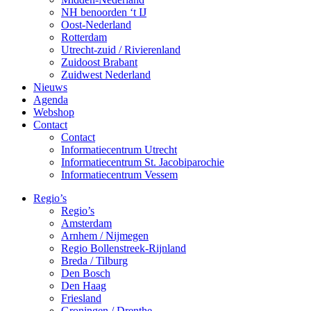
NH benoorden ‘t IJ
Oost-Nederland
Rotterdam
Utrecht-zuid / Rivierenland
Zuidoost Brabant
Zuidwest Nederland
Nieuws
Agenda
Webshop
Contact
Contact
Informatiecentrum Utrecht
Informatiecentrum St. Jacobiparochie
Informatiecentrum Vessem
Regio’s
Regio’s
Amsterdam
Arnhem / Nijmegen
Regio Bollenstreek-Rijnland
Breda / Tilburg
Den Bosch
Den Haag
Friesland
Groningen / Drenthe