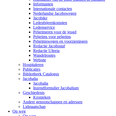
Informanten
Internationale contacten
Nederlandse Jacobswegen
Jacobike
Ledenbijeenkomsten
Ledenservice
Pelgrimeren voor de jeugd
Pelgrims voor pelgrims
Pelgrimswegen en voorzieningen
Redactie Jacobsstaf
Redactie Ultreia
Wandelroutes
Website
Hospitaleren
Publicaties
Bibliotheek Catalogus
Jacobalia
Jacobalia
Inzendformulier Jacobalium
Geschiedenis
Kronieken
Andere genootschappen en adressen
Lidmaatschap
Op weg
Op weg