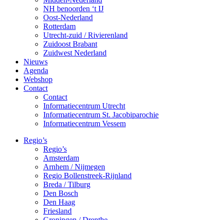
NH benoorden ‘t IJ
Oost-Nederland
Rotterdam
Utrecht-zuid / Rivierenland
Zuidoost Brabant
Zuidwest Nederland
Nieuws
Agenda
Webshop
Contact
Contact
Informatiecentrum Utrecht
Informatiecentrum St. Jacobiparochie
Informatiecentrum Vessem
Regio’s
Regio’s
Amsterdam
Arnhem / Nijmegen
Regio Bollenstreek-Rijnland
Breda / Tilburg
Den Bosch
Den Haag
Friesland
Groningen / Drenthe