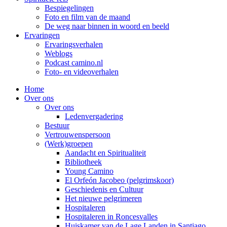
Bespiegelingen
Foto en film van de maand
De weg naar binnen in woord en beeld
Ervaringen
Ervaringsverhalen
Weblogs
Podcast camino.nl
Foto- en videoverhalen
Home
Over ons
Over ons
Ledenvergadering
Bestuur
Vertrouwenspersoon
(Werk)groepen
Aandacht en Spiritualiteit
Bibliotheek
Young Camino
El Orfeón Jacobeo (pelgrimskoor)
Geschiedenis en Cultuur
Het nieuwe pelgrimeren
Hospitaleren
Hospitaleren in Roncesvalles
Huiskamer van de Lage Landen in Santiago