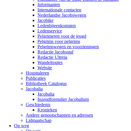
Informanten
Internationale contacten
Nederlandse Jacobswegen
Jacobike
Ledenbijeenkomsten
Ledenservice
Pelgrimeren voor de jeugd
Pelgrims voor pelgrims
Pelgrimswegen en voorzieningen
Redactie Jacobsstaf
Redactie Ultreia
Wandelroutes
Website
Hospitaleren
Publicaties
Bibliotheek Catalogus
Jacobalia
Jacobalia
Inzendformulier Jacobalium
Geschiedenis
Kronieken
Andere genootschappen en adressen
Lidmaatschap
Op weg
Op weg