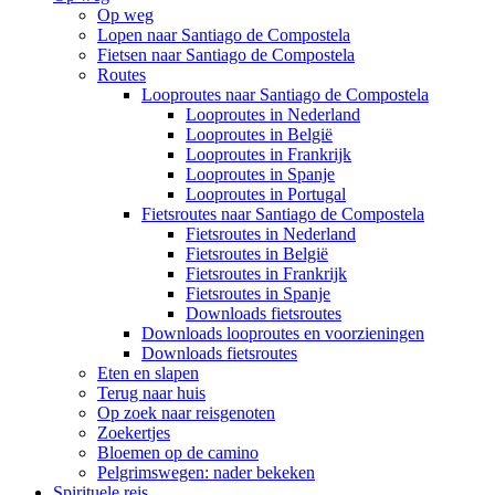
Op weg
Lopen naar Santiago de Compostela
Fietsen naar Santiago de Compostela
Routes
Looproutes naar Santiago de Compostela
Looproutes in Nederland
Looproutes in België
Looproutes in Frankrijk
Looproutes in Spanje
Looproutes in Portugal
Fietsroutes naar Santiago de Compostela
Fietsroutes in Nederland
Fietsroutes in België
Fietsroutes in Frankrijk
Fietsroutes in Spanje
Downloads fietsroutes
Downloads looproutes en voorzieningen
Downloads fietsroutes
Eten en slapen
Terug naar huis
Op zoek naar reisgenoten
Zoekertjes
Bloemen op de camino
Pelgrimswegen: nader bekeken
Spirituele reis