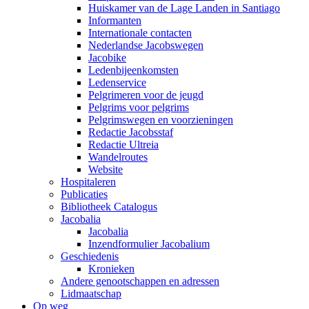
Huiskamer van de Lage Landen in Santiago
Informanten
Internationale contacten
Nederlandse Jacobswegen
Jacobike
Ledenbijeenkomsten
Ledenservice
Pelgrimeren voor de jeugd
Pelgrims voor pelgrims
Pelgrimswegen en voorzieningen
Redactie Jacobsstaf
Redactie Ultreia
Wandelroutes
Website
Hospitaleren
Publicaties
Bibliotheek Catalogus
Jacobalia
Jacobalia
Inzendformulier Jacobalium
Geschiedenis
Kronieken
Andere genootschappen en adressen
Lidmaatschap
Op weg