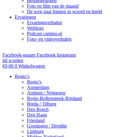
Bespiegelingen
Foto en film van de maand
De weg naar binnen in woord en beeld
Ervaringen
Ervaringsverhalen
Weblogs
Podcast camino.nl
Foto- en videoverhalen
Facebook-square
Facebook
Instagram
lid worden
€
0,00
0
Winkelwagen
Regio’s
Regio’s
Amsterdam
Arnhem / Nijmegen
Regio Bollenstreek-Rijnland
Breda / Tilburg
Den Bosch
Den Haag
Friesland
Groningen / Drenthe
Limburg
Midden-Nederland