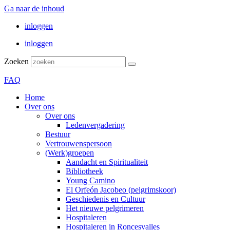
Ga naar de inhoud
inloggen
inloggen
Zoeken
FAQ
Home
Over ons
Over ons
Ledenvergadering
Bestuur
Vertrouwenspersoon
(Werk)groepen
Aandacht en Spiritualiteit
Bibliotheek
Young Camino
El Orfeón Jacobeo (pelgrimskoor)
Geschiedenis en Cultuur
Het nieuwe pelgrimeren
Hospitaleren
Hospitaleren in Roncesvalles