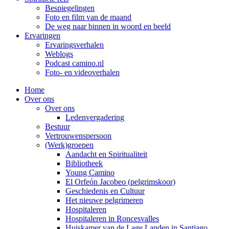
Bespiegelingen
Foto en film van de maand
De weg naar binnen in woord en beeld
Ervaringen
Ervaringsverhalen
Weblogs
Podcast camino.nl
Foto- en videoverhalen
Home
Over ons
Over ons
Ledenvergadering
Bestuur
Vertrouwenspersoon
(Werk)groepen
Aandacht en Spiritualiteit
Bibliotheek
Young Camino
El Orfeón Jacobeo (pelgrimskoor)
Geschiedenis en Cultuur
Het nieuwe pelgrimeren
Hospitaleren
Hospitaleren in Roncesvalles
Huiskamer van de Lage Landen in Santiago