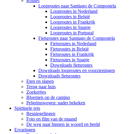
Routes
Looproutes naar Santiago de Compostela
Looproutes in Nederland
Looproutes in België
Looproutes in Frankrijk
Looproutes in Spanje
Looproutes in Portugal
Fietsroutes naar Santiago de Compostela
Fietsroutes in Nederland
Fietsroutes in België
Fietsroutes in Frankrijk
Fietsroutes in Spanje
Downloads fietsroutes
Downloads looproutes en voorzieningen
Downloads fietsroutes
Eten en slapen
Terug naar huis
Zoekertjes
Bloemen op de camino
Pelgrimswegen: nader bekeken
Spirituele reis
Bespiegelingen
Foto en film van de maand
De weg naar binnen in woord en beeld
Ervaringen