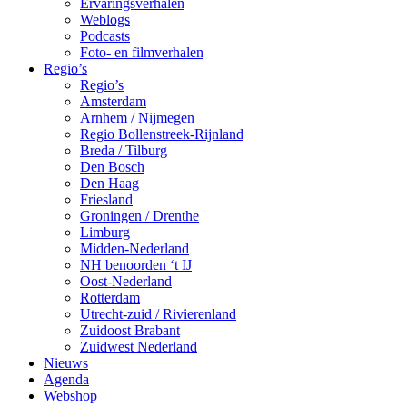
Ervaringsverhalen
Weblogs
Podcasts
Foto- en filmverhalen
Regio’s
Regio’s
Amsterdam
Arnhem / Nijmegen
Regio Bollenstreek-Rijnland
Breda / Tilburg
Den Bosch
Den Haag
Friesland
Groningen / Drenthe
Limburg
Midden-Nederland
NH benoorden ‘t IJ
Oost-Nederland
Rotterdam
Utrecht-zuid / Rivierenland
Zuidoost Brabant
Zuidwest Nederland
Nieuws
Agenda
Webshop