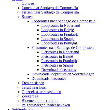
Op weg
Lopen naar Santiago de Compostela
Fietsen naar Santiago de Compostela
Routes
Looproutes naar Santiago de Compostela
Looproutes in Nederland
Looproutes in België
Looproutes in Frankrijk
Looproutes in Spanje
Looproutes in Portugal
Fietsroutes naar Santiago de Compostela
Fietsroutes in Nederland
Fietsroutes in België
Fietsroutes in Frankrijk
Fietsroutes in Spanje
Downloads fietsroutes
Downloads looproutes en voorzieningen
Downloads fietsroutes
Eten en slapen
Terug naar huis
Op zoek naar reisgenoten
Zoekertjes
Bloemen op de camino
Pelgrimswegen: nader bekeken
Spirituele reis