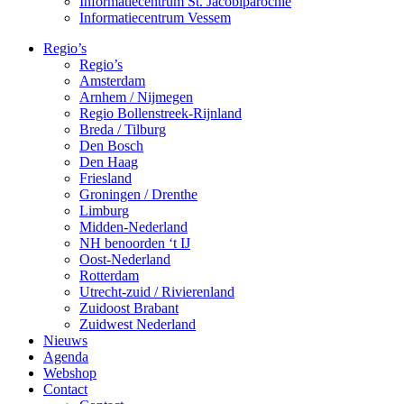
Informatiecentrum St. Jacobiparochie
Informatiecentrum Vessem
Regio’s
Regio’s
Amsterdam
Arnhem / Nijmegen
Regio Bollenstreek-Rijnland
Breda / Tilburg
Den Bosch
Den Haag
Friesland
Groningen / Drenthe
Limburg
Midden-Nederland
NH benoorden ‘t IJ
Oost-Nederland
Rotterdam
Utrecht-zuid / Rivierenland
Zuidoost Brabant
Zuidwest Nederland
Nieuws
Agenda
Webshop
Contact