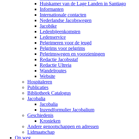
Huiskamer van de Lage Landen in Santiago
Informanten
Internationale contacten
Nederlandse Jacobswegen
Jacobike
Ledenbijeenkomsten
Ledenservice
Pelgrimeren voor de jeugd
Pelgrims voor pelgrims
Pelgrimswegen en voorzieningen
Redactie Jacobsstaf
Redactie Ultreia
Wandelroutes
Website
Hospitaleren
Publicaties
Bibliotheek Catalogus
Jacobalia
Jacobalia
Inzendformulier Jacobalium
Geschiedenis
Kronieken
Andere genootschappen en adressen
Lidmaatschap
Op weg