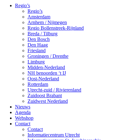
Regio’s
Regio’s
Amsterdam
Arnhem / Nijmegen
Regio Bollenstreek-Rijnland
Breda / Tilburg
Den Bosch
Den Haag
Friesland
Groningen / Drenthe
Limburg
Midden-Nederland
NH benoorden ‘t IJ
Oost-Nederland
Rotterdam
Utrecht-zuid / Rivierenland
Zuidoost Brabant
Zuidwest Nederland
Nieuws
Agenda
Webshop
Contact
Contact
Informatiecentrum Utrecht