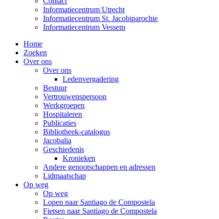
Contact
Informatiecentrum Utrecht
Informatiecentrum St. Jacobiparochie
Informatiecentrum Vessem
Home
Zoeken
Over ons
Over ons
Ledenvergadering
Bestuur
Vertrouwenspersoon
Werkgroepen
Hospitaleren
Publicaties
Bibliotheek-catalogus
Jacobalia
Geschiedenis
Kronieken
Andere genootschappen en adressen
Lidmaatschap
Op weg
Op weg
Lopen naar Santiago de Compostela
Fietsen naar Santiago de Compostela