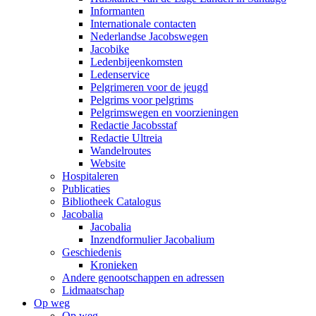
Informanten
Internationale contacten
Nederlandse Jacobswegen
Jacobike
Ledenbijeenkomsten
Ledenservice
Pelgrimeren voor de jeugd
Pelgrims voor pelgrims
Pelgrimswegen en voorzieningen
Redactie Jacobsstaf
Redactie Ultreia
Wandelroutes
Website
Hospitaleren
Publicaties
Bibliotheek Catalogus
Jacobalia
Jacobalia
Inzendformulier Jacobalium
Geschiedenis
Kronieken
Andere genootschappen en adressen
Lidmaatschap
Op weg
Op weg