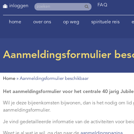
FAQ
inloggen
home
over ons
op weg
spirituele reis
e
Aanmeldingsformulier bes
Home
»
Aanmeldingsformulier beschikbaar
Het aanmeldingsformulier voor het centrale 40 jarig Jubile
Wil je deze bijeenkomsten bijwonen, dan is het nodig om lid
aanmeldingsformulier.
Je vind gedetailleerde informatie van de activiteiten voor b
Weet je al wat je wil, ga dan naar de
aanmeldingspagina
.