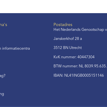
na's
Postadres
Het Nederlands Genootschap v
Janskerkhof 28 a
3512 BN Utrecht
 informatiecentra
KvK nummer: 40447304
BTW nummer: NL 8039.95.635
IBAN: NL41INGB0005151146
aag?
ing