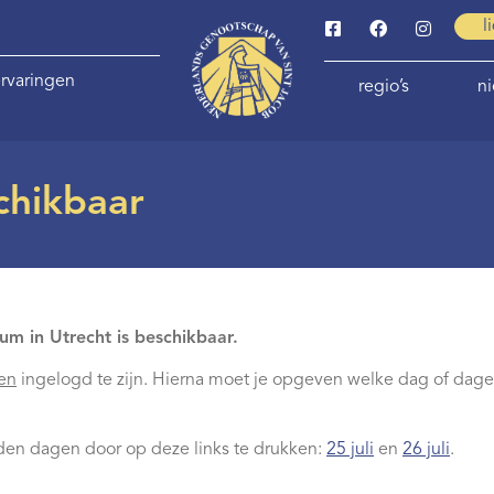
l
rvaringen
regio’s
n
chikbaar
um in Utrecht is beschikbaar.
en
ingelogd te zijn. Hierna moet je opgeven welke dag of dagen 
eiden dagen door op deze links te drukken:
25 juli
en
26 juli
.