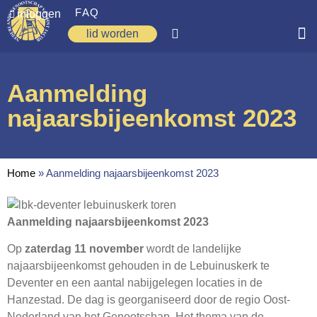
FAQ
inloggen
lid worden
Home
Aanmelding
Zoeken
najaarsbijeenkomst 2023
Over ons
Op weg
Home
»
Aanmelding najaarsbijeenkomst 2023
Spirituele reis
Ervaringen
Aanmelding najaarsbijeenkomst 2023
Regio’s
Op
zaterdag 11 november
wordt de landelijke
najaarsbijeenkomst gehouden in de Lebuinuskerk te
Nieuws
Deventer en een aantal nabijgelegen locaties in de
Hanzestad. De dag is georganiseerd door de regio Oost-
Agenda
Nederland van het Genootschap. Het thema van de