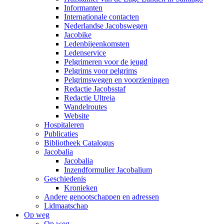
Informanten
Internationale contacten
Nederlandse Jacobswegen
Jacobike
Ledenbijeenkomsten
Ledenservice
Pelgrimeren voor de jeugd
Pelgrims voor pelgrims
Pelgrimswegen en voorzieningen
Redactie Jacobsstaf
Redactie Ultreia
Wandelroutes
Website
Hospitaleren
Publicaties
Bibliotheek Catalogus
Jacobalia
Jacobalia
Inzendformulier Jacobalium
Geschiedenis
Kronieken
Andere genootschappen en adressen
Lidmaatschap
Op weg
Op weg