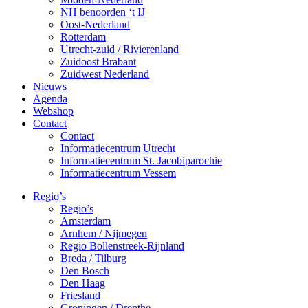
NH benoorden ‘t IJ
Oost-Nederland
Rotterdam
Utrecht-zuid / Rivierenland
Zuidoost Brabant
Zuidwest Nederland
Nieuws
Agenda
Webshop
Contact
Contact
Informatiecentrum Utrecht
Informatiecentrum St. Jacobiparochie
Informatiecentrum Vessem
Regio’s
Regio’s
Amsterdam
Arnhem / Nijmegen
Regio Bollenstreek-Rijnland
Breda / Tilburg
Den Bosch
Den Haag
Friesland
Groningen / Drenthe