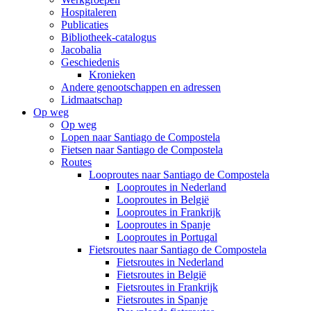
Hospitaleren
Publicaties
Bibliotheek-catalogus
Jacobalia
Geschiedenis
Kronieken
Andere genootschappen en adressen
Lidmaatschap
Op weg
Op weg
Lopen naar Santiago de Compostela
Fietsen naar Santiago de Compostela
Routes
Looproutes naar Santiago de Compostela
Looproutes in Nederland
Looproutes in België
Looproutes in Frankrijk
Looproutes in Spanje
Looproutes in Portugal
Fietsroutes naar Santiago de Compostela
Fietsroutes in Nederland
Fietsroutes in België
Fietsroutes in Frankrijk
Fietsroutes in Spanje