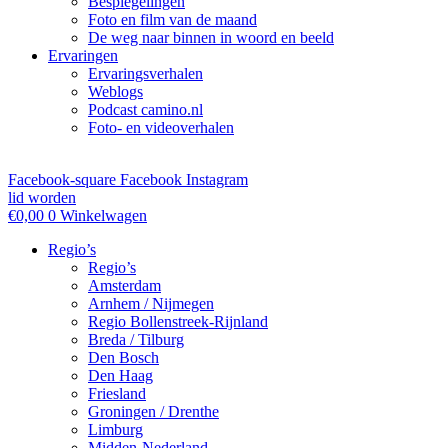
Bespiegelingen
Foto en film van de maand
De weg naar binnen in woord en beeld
Ervaringen
Ervaringsverhalen
Weblogs
Podcast camino.nl
Foto- en videoverhalen
Facebook-square
Facebook
Instagram
lid worden
€
0,00
0
Winkelwagen
Regio’s
Regio’s
Amsterdam
Arnhem / Nijmegen
Regio Bollenstreek-Rijnland
Breda / Tilburg
Den Bosch
Den Haag
Friesland
Groningen / Drenthe
Limburg
Midden-Nederland