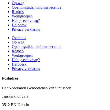
Op weg
Openingstijden informatiecentra
Regio’s
Werkgroepen
Heb je een vraag?
Helpdesk
Privacy verklaring
Over ons
Op weg
Openingstijden informatiecentra
Regio’s
Werkgroepen
Heb je een vraag?
Helpdesk
Privacy verklaring
Postadres
Het Nederlands Genootschap van Sint Jacob
Janskerkhof 28 a
3512 BN Utrecht