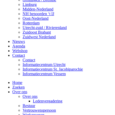
Limburg
Midden-Nederland
NH benoorden ‘t IJ
Oost-Nederland
Rotterdam
Utrecht-zuid / Rivierenland
Zuidoost Brabant
Zuidwest Nederland
Nieuws
Agenda
Webshop
Contact
Contact
Informatiecentrum Utrecht
Informatiecentrum St. Jacobiparochie
Informatiecentrum Vessem
Home
Zoeken
Over ons
Over ons
Ledenvergadering
Bestuur
Vertrouwenspersoon
Werkgroepen