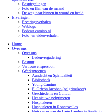
Bespiegelingen
Foto en film van de maand
De weg naar binnen in woord en beeld
Ervaringen
Ervaringsverhalen
Weblogs
Podcast camino.nl
Foto- en videoverhalen
Home
Over ons
Over ons
Ledenvergadering
Bestuur
Vertrouwenspersoon
(Werk)groepen
Aandacht en Spiritualiteit
Bibliotheek
Young Camino
El Orfeón Jacobeo (pelgrimskoor)
Geschiedenis en Cultuur
Het nieuwe pelgrimeren
Hospitaleren
Hospitaleren in Roncesvalles
Huiskamer van de Lage Landen in Santiago