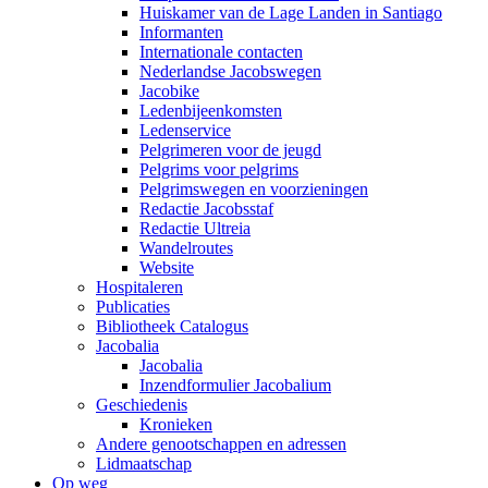
Huiskamer van de Lage Landen in Santiago
Informanten
Internationale contacten
Nederlandse Jacobswegen
Jacobike
Ledenbijeenkomsten
Ledenservice
Pelgrimeren voor de jeugd
Pelgrims voor pelgrims
Pelgrimswegen en voorzieningen
Redactie Jacobsstaf
Redactie Ultreia
Wandelroutes
Website
Hospitaleren
Publicaties
Bibliotheek Catalogus
Jacobalia
Jacobalia
Inzendformulier Jacobalium
Geschiedenis
Kronieken
Andere genootschappen en adressen
Lidmaatschap
Op weg