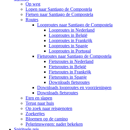
Op weg
Lopen naar Santiago de Compostela
Fietsen naar Santiago de Compostela
Routes
Looproutes naar Santiago de Compostela
Looproutes in Nederland
Looproutes in België
Looproutes in Frankrijk
Looproutes in Spanje
Looproutes in Portugal
Fietsroutes naar Santiago de Compostela
Fietsroutes in Nederland
Fietsroutes in België
Fietsroutes in Frankrijk
Fietsroutes in Spanje
Downloads fietsroutes
Downloads looproutes en voorzieningen
Downloads fietsroutes
Eten en slapen
Terug naar huis
Op zoek naar reisgenoten
Zoekertjes
Bloemen op de camino
Pelgrimswegen: nader bekeken
Spirituele reis