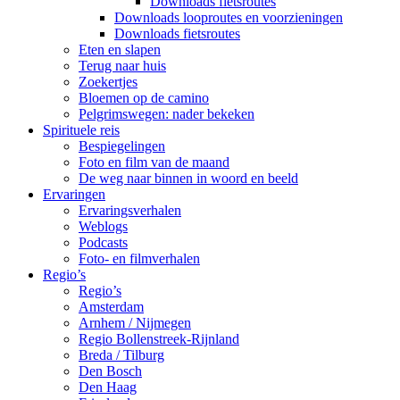
Downloads fietsroutes
Downloads looproutes en voorzieningen
Downloads fietsroutes
Eten en slapen
Terug naar huis
Zoekertjes
Bloemen op de camino
Pelgrimswegen: nader bekeken
Spirituele reis
Bespiegelingen
Foto en film van de maand
De weg naar binnen in woord en beeld
Ervaringen
Ervaringsverhalen
Weblogs
Podcasts
Foto- en filmverhalen
Regio’s
Regio’s
Amsterdam
Arnhem / Nijmegen
Regio Bollenstreek-Rijnland
Breda / Tilburg
Den Bosch
Den Haag